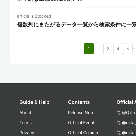
article is Stocked
複数列にまたがるデータ一覧から検索条件に一
1
2
3
4
5
Guide & Help
Contents
Official
About
Release Note
@Qiita
Terms
Official Event
@qiita
Privacy
Official Column
@qiita