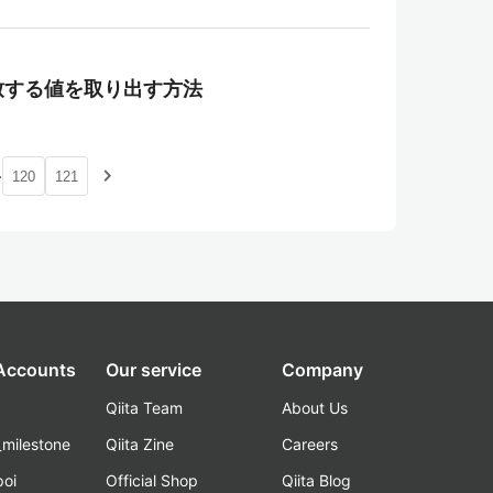
致する値を取り出す方法
…
navigate_next
120
121
 Accounts
Our service
Company
Qiita Team
About Us
_milestone
Qiita Zine
Careers
poi
Official Shop
Qiita Blog