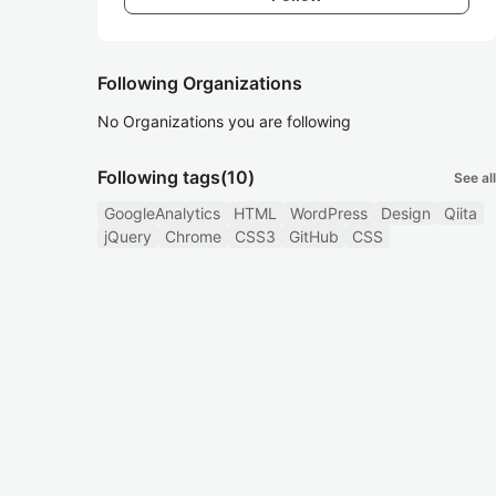
Following Organizations
No Organizations you are following
Following tags
(10)
See all
GoogleAnalytics
HTML
WordPress
Design
Qiita
jQuery
Chrome
CSS3
GitHub
CSS