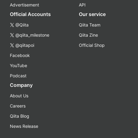
Advertisement
API
Official Accounts
Our service
@Qiita
Qiita Team
@qiita_milestone
Qiita Zine
@qiitapoi
Official Shop
Facebook
YouTube
Podcast
Company
About Us
Careers
Qiita Blog
News Release