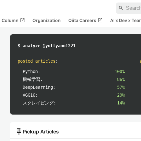
search
open_in_new
open_in_new
al Column
Organization
Qiita Careers
AI x Dev x Tea
$ analyze @yottyann1221
posted articles
:
Python:
100%
機械学習:
86%
DeepLearning:
57%
VGG16:
29%
スクレイピング:
14%
push_pin
Pickup Articles