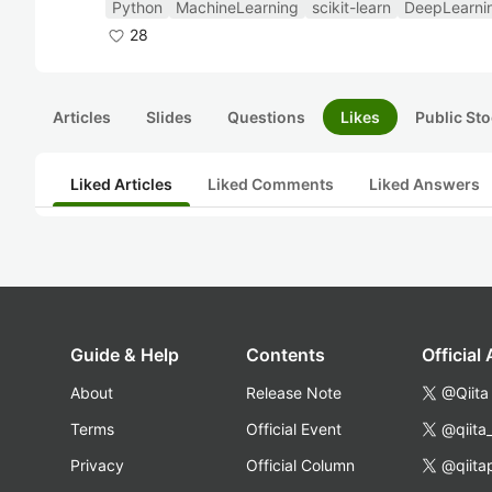
Python
MachineLearning
scikit-learn
DeepLearni
28
Articles
Slides
Questions
Likes
Public Sto
Liked Articles
Liked Comments
Liked Answers
Guide & Help
Contents
Official
About
Release Note
@Qiita
Terms
Official Event
@qiita
Privacy
Official Column
@qiita