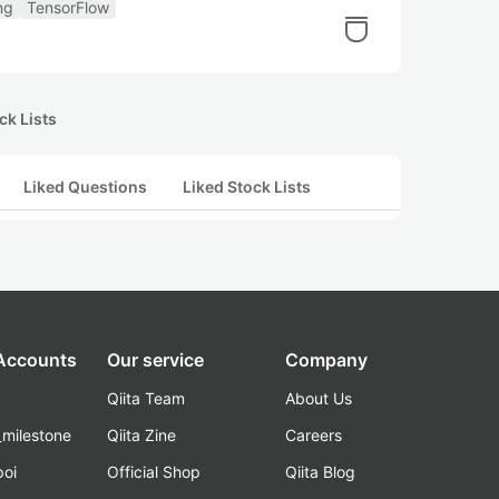
ng
TensorFlow
ck Lists
Liked Questions
Liked Stock Lists
 Accounts
Our service
Company
Qiita Team
About Us
_milestone
Qiita Zine
Careers
poi
Official Shop
Qiita Blog