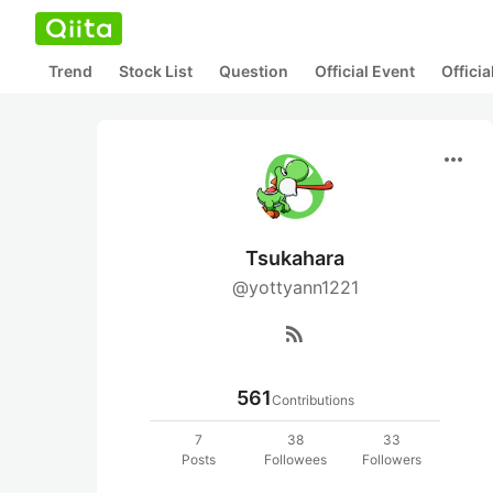
Trend
Stock List
Question
Official Event
Offici
more_horiz
Tsukahara
@yottyann1221
rss_feed
561
Contributions
7
38
33
Posts
Followees
Followers