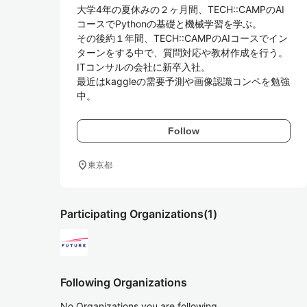
大学4年の夏休みの２ヶ月間、TECH::CAMPのAI
コースでPythonの基礎と機械学習を学ぶ。

その後約１年間、TECH::CAMPのAIコースでイン
ターンをする中で、質問対応や教材作成を行う。

ITコンサルの会社に新卒入社。

最近はkaggleの需要予測や画像認識コンペを勉強
中。
Follow
location_on
東京都
Participating Organizations
(1)
Following Organizations
No Organizations you are following