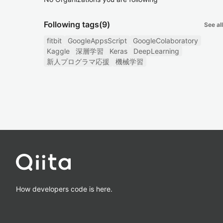
Following tags
(9)
See all
fitbit
GoogleAppsScript
GoogleColaboratory
Kaggle
深層学習
Keras
DeepLearning
新人プログラマ応援
機械学習
How developers code is here.