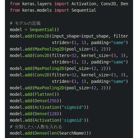
from
keras.layers
import
Activation
,
Conv2D
,
Dense
,
from
keras.models
import
Sequential
model
=
Sequential
()
model
.
add
(
Conv2D
(
input_shape
=
input_shape
,
filters
=
32
strides
=
(
1
,
1
),
padding
=
"
same
"
))
model
.
add
(
MaxPooling2D
(
pool_size
=
(
2
,
2
)))
model
.
add
(
Conv2D
(
filters
=
32
,
kernel_size
=
(
3
,
3
),
strides
=
(
1
,
1
),
padding
=
"
same
"
))
model
.
add
(
MaxPooling2D
(
pool_size
=
(
2
,
2
)))
model
.
add
(
Conv2D
(
filters
=
32
,
kernel_size
=
(
3
,
3
),
strides
=
(
1
,
1
),
padding
=
"
same
"
))
model
.
add
(
MaxPooling2D
(
pool_size
=
(
2
,
2
)))
model
.
add
(
Flatten
())
model
.
add
(
Dense
(
256
))
model
.
add
(
Activation
(
"
sigmoid
"
))
model
.
add
(
Dense
(
128
))
model
.
add
(
Activation
(
'
sigmoid
'
))
model
.
add
(
Dense
(
len
(
SearchName
)))