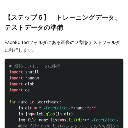
【ステップ６】 トレーニングデータ、
テストデータの準備
FaceEditedフォルダにある画像の２割をテストフォルダ
に移行します。
import
shutil
import
random
import
glob
import
os
for
name
in
SearchName
:
in_dir
=
"
./FaceEdited/
"
+
name
+
"
/*
"
in_jpg
=
glob
.
glob
(
in_dir
)
img_file_name_list
=
os
.
listdir
(
"
./FaceEdited/
"
+
na