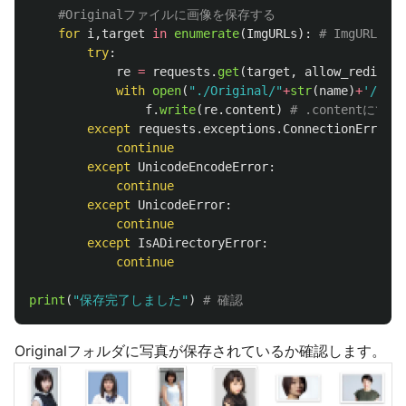
for
i
,
target
in
enumerate
(
ImgURLs
):
try
:
re
=
requests
.
get
(
target
,
allow_redirect
with
open
(
"
./Original/
"
+
str
(
name
)
+
'
/
'
+
f
.
write
(
re
.
content
)
except
requests
.
exceptions
.
ConnectionError
:
continue
except
UnicodeEncodeError
:
continue
except
UnicodeError
:
continue
except
IsADirectoryError
:
continue
print
(
"
保存完了しました
"
)
Originalフォルダに写真が保存されているか確認します。