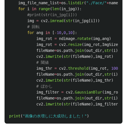
img_file_name_list
=
os
.
listdir
(
"
./Face/
"
+
name
+
"
_f
for
i
in
range
(
len
(
in_jpg
)):
img
=
cv2
.
imread
(
str
(
in_jpg
[
i
]))
for
ang
in
[
-
10
,
0
,
10
]:
img_rot
=
ndimage
.
rotate
(
img
,
ang
)
img_rot
=
cv2
.
resize
(
img_rot
,
ImgSize
)
fileName
=
os
.
path
.
join
(
out_dir
,
str
(
i
)
+
"
_
"
cv2
.
imwrite
(
str
(
fileName
),
img_rot
)
img_thr
=
cv2
.
threshold
(
img_rot
,
100
,
25
fileName
=
os
.
path
.
join
(
out_dir
,
str
(
i
)
+
"
_
"
cv2
.
imwrite
(
str
(
fileName
),
img_thr
)
img_filter
=
cv2
.
GaussianBlur
(
img_rot
,
(
fileName
=
os
.
path
.
join
(
out_dir
,
str
(
i
)
+
"
_
"
cv2
.
imwrite
(
str
(
fileName
),
img_filter
)
print
(
"
画像の水増しに大成功しました！
"
)