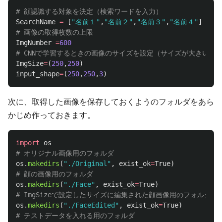
SearchName
=
[
"
名前１
"
,
"
名前２
"
,
"
名前３
"
,
"
名前４
"
]
ImgNumber
=
600
ImgSize
=
(
250
,
250
)
input_shape
=
(
250
,
250
,
3
)
次に、取得した画像を保存しておくようのフォルダをあら
かじめ作っておきます。
import
os
os
.
makedirs
(
"
./Original
"
,
exist_ok
=
True
)
os
.
makedirs
(
"
./Face
"
,
exist_ok
=
True
)
os
.
makedirs
(
"
./FaceEdited
"
,
exist_ok
=
True
)