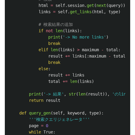
html
=
self
.
session
.
get
(
next
(
query
)).
tex
links
=
self
.
get_links
(
html
,
type
)
if
not
len
(
links
):
print
(
'
-> No more links
'
)
break
elif
len
(
links
)
>
maximum
-
total
:
result
+=
links
[:
maximum
-
total
]
break
else
:
result
+=
links
total
+=
len
(
links
)
print
(
'
-> 結果
'
,
str
(
len
(
result
)),
'
のlink
return
result
def
query_gen
(
self
,
keyword
,
type
):
'''
検索クエリジェネレータ
'''
page
=
0
while
True
: