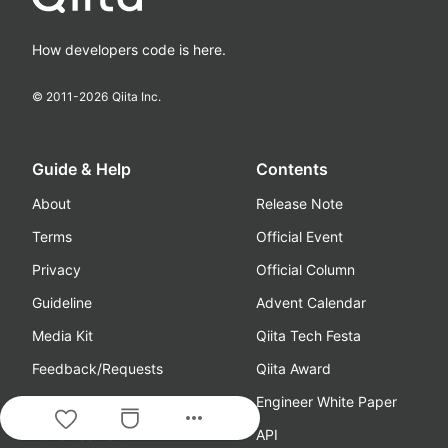
How developers code is here.
© 2011-
2026
Qiita Inc.
Guide & Help
Contents
About
Release Note
Terms
Official Event
Privacy
Official Column
Guideline
Advent Calendar
Media Kit
Qiita Tech Festa
Feedback/Requests
Qiita Award
Help
Engineer White Paper
more_horiz
Advertisement
API