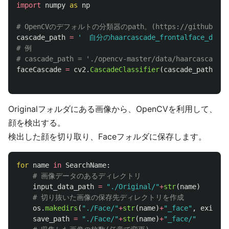
import
numpy
as
np
cascade_path
=
'
　自分のhaarcascade_frontalface_de
# 例

faceCascade
=
cv2
.
CascadeClassifier
(
cascade_path
)
Originalフォルダにある画像から、OpenCVを利用して、
顔を検出する。
検出した顔を切り取り、Faceフォルダに保存します。
for
name
in
SearchName
:
input_data_path
=
"
./Original/
"
+
str
(
name
)
os
.
makedirs
(
"
./Face/
"
+
str
(
name
)
+
"
_face
"
,
exist_o
save_path
=
"
./Face/
"
+
str
(
name
)
+
"
_face/
"