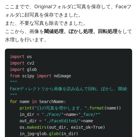
ここまでで、Originalフォルダに写真を保存して、Faceフ
ォルダに顔写真を保存できました。
また、不要な写真も除去できました。
ここから、画像を
閾値処理、ぼかし処理、回転処理
をして
水増しを行います。
import
os
import
cv2
import
glob
from
scipy
import
ndimage
"""
"""
for
name
in
SearchName
:
print
(
"
{}の写真を増やします。
"
.
format
(
name
))
in_dir
=
"
./Face/
"
+
name
+
"
_face/*
"
out_dir
=
"
./FaceEdited/
"
+
name
os
.
makedirs
(
out_dir
,
exist_ok
=
True
)
in_jpg
=
glob
.
glob
(
in_dir
)