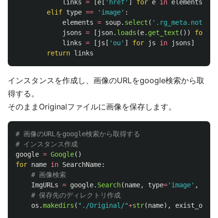
links
=
[
e
[
'
href
'
]
for
e
in
elements
]
elif
type
==
'
image
'
:
elements
=
soup
.
select
(
'
.rg_meta.notrans
jsons
=
[
json
.
loads
(
e
.
get_text
())
for
e
links
=
[
js
[
'
ou
'
]
for
js
in
jsons
]
return
links
インスタンスを作成し、画像のURLをgoogle検索から取
得する。
そのままOriginalファイルに画像を保存します。
# 画像のURLをgoogle検索から取得する

google
=
Google
()
for
name
in
SearchName
:
ImgURLs
=
google
.
Search
(
name
,
type
=
'
image
'
,
maxi
os
.
makedirs
(
"
./Original/
"
+
str
(
name
),
exist_ok
=
Tr