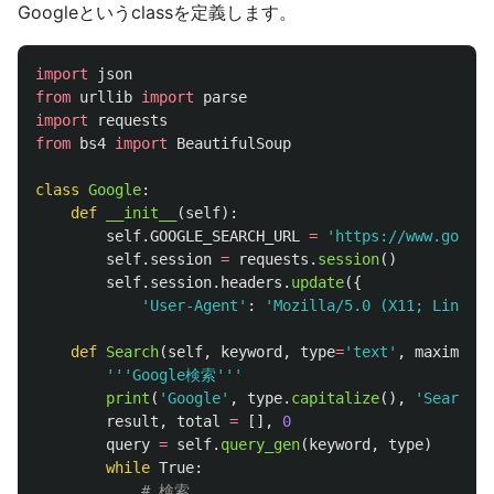
Googleというclassを定義します。
import
json
from
urllib
import
parse
import
requests
from
bs4
import
BeautifulSoup
class
Google
:
def
__init__
(
self
):
self
.
GOOGLE_SEARCH_URL
=
'
https://www.google
self
.
session
=
requests
.
session
()
self
.
session
.
headers
.
update
({
'
User-Agent
'
:
'
Mozilla/5.0 (X11; Linux x
def
Search
(
self
,
keyword
,
type
=
'
text
'
,
maximum
=
1
'''
Google検索
'''
print
(
'
Google
'
,
type
.
capitalize
(),
'
Search :
result
,
total
=
[],
0
query
=
self
.
query_gen
(
keyword
,
type
)
while
True
: