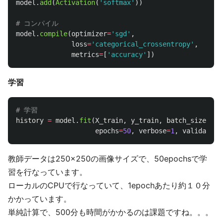
model
.
add
(
Activation
(
'
softmax
'
))
model
.
compile
(
optimizer
=
'
sgd
'
,
loss
=
'
categorical_crossentropy
'
,
metrics
=
[
'
accuracy
'
])
学習
history
=
model
.
fit
(
X_train
,
y_train
,
batch_size
=
70
,
epochs
=
50
,
verbose
=
1
,
validation
教師データは250×250の画像サイズで、50epochsで学
習を行なっています。
ローカルのCPUで行なっていて、1epochあたり約１０分
かかっています。
単純計算で、500分も時間がかかるのは課題ですね。。。