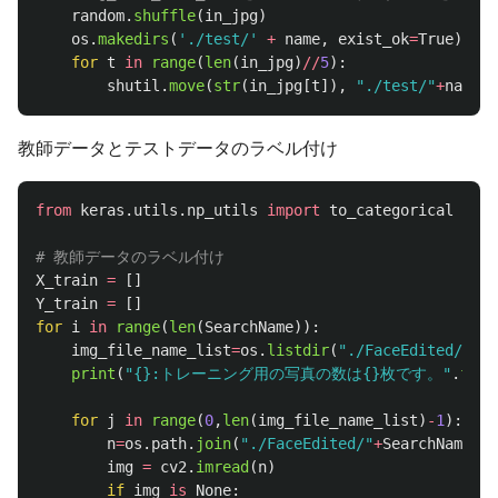
random
.
shuffle
(
in_jpg
)
os
.
makedirs
(
'
./test/
'
+
name
,
exist_ok
=
True
)
for
t
in
range
(
len
(
in_jpg
)
//
5
):
shutil
.
move
(
str
(
in_jpg
[
t
]),
"
./test/
"
+
name
)
教師データとテストデータのラベル付け
from
keras.utils.np_utils
import
to_categorical
X_train
=
[]
Y_train
=
[]
for
i
in
range
(
len
(
SearchName
)):
img_file_name_list
=
os
.
listdir
(
"
./FaceEdited/
"
+
Se
print
(
"
{}:トレーニング用の写真の数は{}枚です。
"
.
form
for
j
in
range
(
0
,
len
(
img_file_name_list
)
-
1
):
n
=
os
.
path
.
join
(
"
./FaceEdited/
"
+
SearchName
[
i
]
img
=
cv2
.
imread
(
n
)
if
img
is
None
: