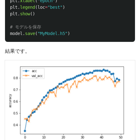
plt
.
xlabel
(
"
epoch
"
)
plt
.
legend
(
loc
=
"
best
"
)
plt
.
show
()
model
.
save
(
"
MyModel.h5
"
)
結果です。