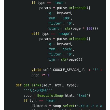
if
type
==
'
text
'
:
params
=
parse
.
urlencode
({
'
q
'
:
keyword
,
'
num
'
:
'
100
'
,
'
filter
'
:
'
0
'
,
'
start
'
:
str
(
page
*
100
)})
elif
type
==
'
image
'
:
params
=
parse
.
urlencode
({
'
q
'
:
keyword
,
'
tbm
'
:
'
isch
'
,
'
filter
'
:
'
0
'
,
'
ijn
'
:
str
(
page
)})
yield
self
.
GOOGLE_SEARCH_URL
+
'
?
'
+
par
page
+=
1
def
get_links
(
self
,
html
,
type
):
'''
リンク取得
'''
soup
=
BeautifulSoup
(
html
,
'
lxml
'
)
if
type
==
'
text
'
:
elements
=
soup
.
select
(
'
.rc > .r > a
'
)