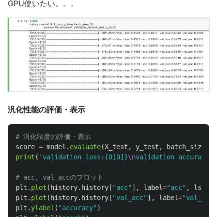
GPU使いたい。。。
汎化性能の評価・表示
score
=
model
.
evaluate
(
X_test
,
y_test
,
batch_size
=
32
print
(
'
validation loss:{0[0]}
\n
validation accuracy:{
plt
.
plot
(
history
.
history
[
"
acc
"
],
label
=
"
acc
"
,
ls
=
"
-
"
plt
.
plot
(
history
.
history
[
"
val_acc
"
],
label
=
"
val_acc
"
plt
.
ylabel
(
"
accuracy
"
)