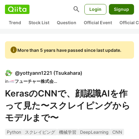
search
Login
Signup
Trend
Stock List
Question
Official Event
Official
info
More than 5 years have passed since last update.
@
yottyann1221
(
Tsukahara
)
in
フューチャー株式会社
KerasのCNNで、顔認識AIを作
って見た〜スクレイピングから
モデルまで〜
Python
スクレイピング
機械学習
DeepLearning
CNN