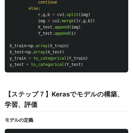
continue
else
:
r
,
g
,
b
=
cv2
.
split
(
img
)
img
=
cv2
.
merge
([
r
,
g
,
b
])
X_test
.
append
(
img
)
Y_test
.
append
(
i
)
X_train
=
np
.
array
(
X_train
)
X_test
=
np
.
array
(
X_test
)
y_train
=
to_categorical
(
Y_train
)
y_test
=
to_categorical
(
Y_test
)
【ステップ７】Kerasでモデルの構築、
学習、評価
モデルの定義