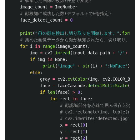
image_count
=
ImgNumber
face_detect_count
=
0
print
(
"
{}の顔を検出し切り取りを開始します。
"
.
format
(
for
i
in
range
(
image_count
):
img
=
cv2
.
imread
(
input_data_path
+
'
/
'
+
str
(
if
img
is
None
:
print
(
'
image
'
+
str
(
i
)
+
'
:NoFace
'
)
else
:
gray
=
cv2
.
cvtColor
(
img
,
cv2
.
COLOR_BGR2G
face
=
faceCascade
.
detectMultiScale
(
gray
if
len
(
face
)
>
0
:
for
rect
in
face
:
x
=
rect
[
0
]
y
=
rect
[
1
]
w
=
rect
[
2
]