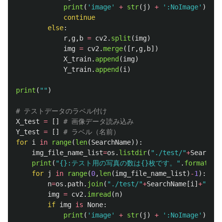
print
(
'
image
'
+
str
(
j
)
+
'
:NoImage
'
)
continue
else
:
r
,
g
,
b
=
cv2
.
split
(
img
)
img
=
cv2
.
merge
([
r
,
g
,
b
])
X_train
.
append
(
img
)
Y_train
.
append
(
i
)
print
(
""
)
X_test
=
[]
Y_test
=
[]
for
i
in
range
(
len
(
SearchName
)):
img_file_name_list
=
os
.
listdir
(
"
./test/
"
+
SearchNa
print
(
"
{}:テスト用の写真の数は{}枚です。
"
.
format
(
Se
for
j
in
range
(
0
,
len
(
img_file_name_list
)
-
1
):
n
=
os
.
path
.
join
(
"
./test/
"
+
SearchName
[
i
]
+
"
/
"
,
i
img
=
cv2
.
imread
(
n
)
if
img
is
None
:
print
(
'
image
'
+
str
(
j
)
+
'
:NoImage
'
)