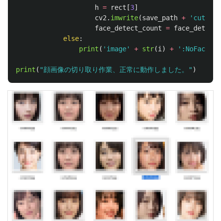
h
=
rect
[
3
]
cv2
.
imwrite
(
save_path
+
'
cutted
'
face_detect_count
=
face_detect_
else
:
print
(
'
image
'
+
str
(
i
)
+
'
:NoFace
'
)
print
(
"
顔画像の切り取り作業、正常に動作しました。
"
)