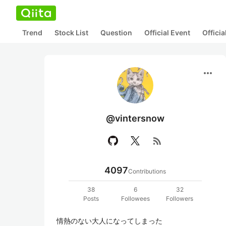
Trend
Stock List
Question
Official Event
Offici
more_horiz
@vintersnow
rss_feed
4097
Contributions
38
6
32
Posts
Followees
Followers
情熱のない大人になってしまった