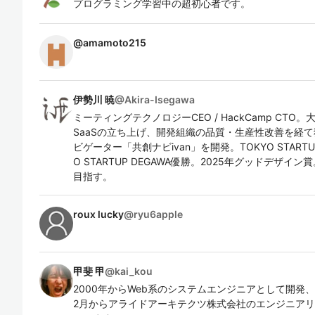
プログラミング学習中の超初心者です。
@
amamoto215
伊勢川 暁
@
Akira-Isegawa
ミーティングテクノロジーCEO / HackCamp CT
SaaSの立ち上げ、開発組織の品質・生産性改善を経て
ビゲーター「共創ナビivan」を開発。TOKYO STARTU
O STARTUP DEGAWA優勝。2025年グッドデザ
目指す。
roux lucky
@
ryu6apple
甲斐 甲
@
kai_kou
2000年からWeb系のシステムエンジニアとして開発
2月からアライドアーキテクツ株式会社のエンジニア