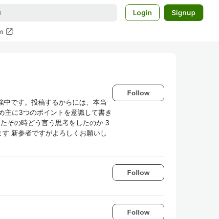
Login
Signup
open_in_new
m
Follow
々勉強中です。投稿するからには、本当
め主に3つのポイントを意識して書き
またその時どう言う思考をしたのか 3
ます 新参者ですがよろしくお願いし
Follow
Follow