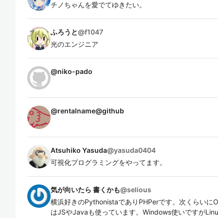
チノちゃんを愛でてゆきたい。
ふろうと
@
f1047
光のエンジニア
@
niko-pado
@
rentalname@github
Atsuhiko Yasuda
@
yasuda0404
可視化プログラミングをやってます。
気が向いたら 書くかも
@
selious
横浜好きのPythonistaでありPHPerです。次くらいにO
はJSやJavaも使っています。Windows使いですがL