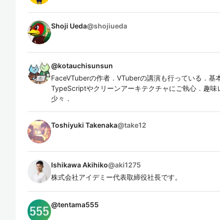
Shoji Ueda
@
shojiueda
@
kotauchisunsun
FaceVTuberの作者．VTuberの講演も行っている．基
TypeScriptやクリーンアーキテクチャにご執心．
少々．
Toshiyuki Takenaka
@
take12
Ishikawa Akihiko
@
aki1275
株式会社アイデミー代表取締役社長です。
@
tentama555