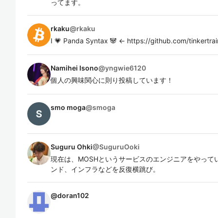
ってます。
rkaku
@
rkaku
I 💗 Panda Syntax 🐼 <- https://github.com/tinkert
Namihei Isono
@
yngwie6120
個人の興味関心に則り投稿しています！
smo moga
@
smoga
Suguru Ohki
@
SuguruOoki
現在は、MOSHというサービスのエンジニアをやって
ンド、インフラなどを反復横跳び。
@
doran102