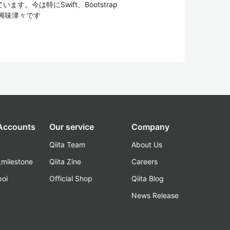
。今は特にSwift、Bootstrap
ntに興味津々です
 Accounts
Our service
Company
Qiita Team
About Us
_milestone
Qiita Zine
Careers
poi
Official Shop
Qiita Blog
k
News Release