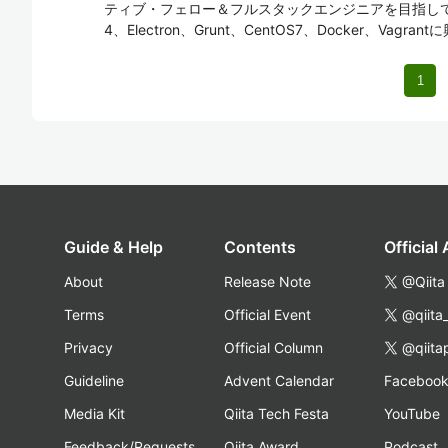
ティブ・フェロー＆フルスタックエンジニアを目指しています
4、Electron、Grunt、CentOS7、Docker、Vagra
1
Guide & Help
Contents
Official
About
Release Note
@Qiita
Terms
Official Event
@qiita
Privacy
Official Column
@qiita
Guideline
Advent Calendar
Faceboo
Media Kit
Qiita Tech Festa
YouTube
Feedback/Requests
Qiita Award
Podcast