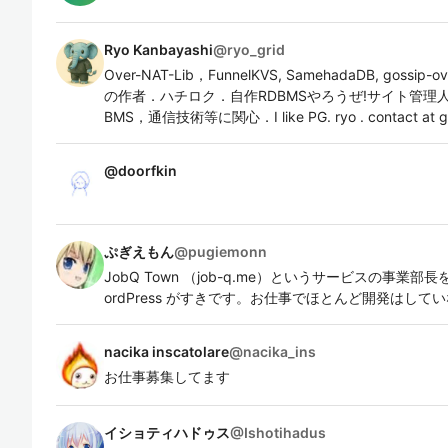
Ryo Kanbayashi
@
ryo_grid
Over-NAT-Lib，FunnelKVS, SamehadaDB, gossip-o
の作者．ハチロク．自作RDBMSやろうぜ!サイト管理
BMS，通信技術等に関心．I like PG. ryo . contact at g
@
doorfkin
ぷぎえもん
@
pugiemonn
JobQ Town （job-q.me）というサービスの事業部長を
ordPress がすきです。お仕事でほとんど開発はして
nacika inscatolare
@
nacika_ins
お仕事募集してます
イショティハドゥス
@
Ishotihadus