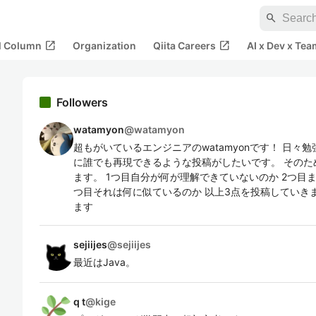
search
open_in_new
open_in_new
al Column
Organization
Qiita Careers
AI x Dev x Tea
Followers
watamyon
@
watamyon
超もがいているエンジニアのwatamyonです！ 日
に誰でも再現できるような投稿がしたいです。 そのた
ます。 1つ目自分が何が理解できていないのか 2つ目
つ目それは何に似ているのか 以上3点を投稿していき
ます
sejiijes
@
sejiijes
最近はJava。
q t
@
kige