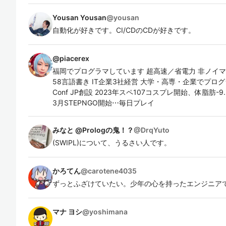
Yousan Yousan
@
yousan
自動化が好きです。CI/CDのCDが好きです。
@
piacerex
福岡でプログラマしています 超高速／省電力 非ノイマン
58言語書き IT企業3社経営 大学・高専・企業でプログラミング&
Conf JP創設 2023年スペ107コスプレ開始、体脂肪-9.
3月STEPNGO開始⋯毎日プレイ
みなと @Prologの鬼！？
@
DrqYuto
(SWIPL)について、うるさい人です。
かろてん
@
carotene4035
ずっとふざけていたい。少年の心を持ったエンジニア
マナ ヨシ
@
yoshimana