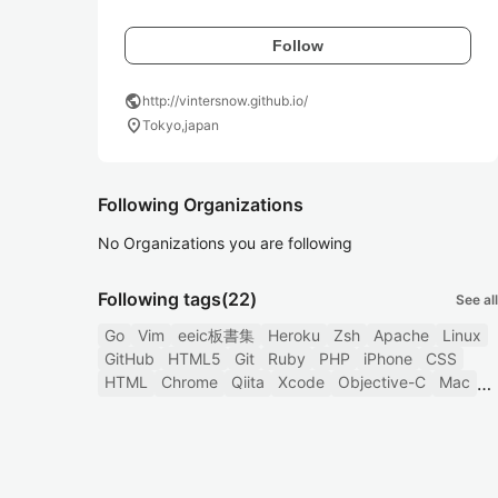
Follow
public
http://vintersnow.github.io/
location_on
Tokyo,japan
Following Organizations
No Organizations you are following
Following tags
(22)
See all
Go
Vim
eeic板書集
Heroku
Zsh
Apache
Linux
GitHub
HTML5
Git
Ruby
PHP
iPhone
CSS
HTML
Chrome
Qiita
Xcode
Objective-C
Mac