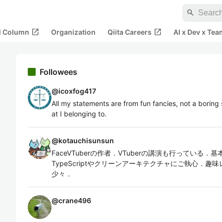
search
open_in_new
open_in_new
al Column
Organization
Qiita Careers
AI x Dev x Tea
Followees
@
icoxfog417
All my statements are from fun fancies, not a boring
at I belonging to.
@
kotauchisunsun
FaceVTuberの作者．VTuberの講演も行っている．基
TypeScriptやクリーンアーキテクチャにご執心．
少々．
@
crane496