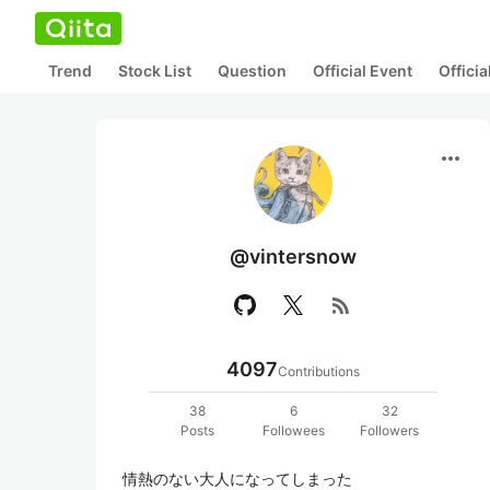
Trend
Stock List
Question
Official Event
Offici
more_horiz
@vintersnow
rss_feed
4097
Contributions
38
6
32
Posts
Followees
Followers
情熱のない大人になってしまった