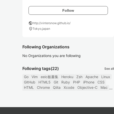
Follow
public
http://vintersnow.github.io/
location_on
Tokyo,japan
Following Organizations
No Organizations you are following
Following tags
(22)
See all
Go
Vim
eeic板書集
Heroku
Zsh
Apache
Linux
GitHub
HTML5
Git
Ruby
PHP
iPhone
CSS
HTML
Chrome
Qiita
Xcode
Objective-C
Mac