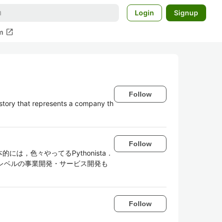
Login
Signup
open_in_new
m
Follow
 story that represents a company th
Follow
本的には，色々やってるPythonista．
趣味レベルの事業開発・サービス開発も
Follow