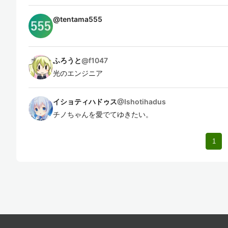
@
tentama555
ふろうと
@
f1047
光のエンジニア
イショティハドゥス
@
Ishotihadus
チノちゃんを愛でてゆきたい。
1