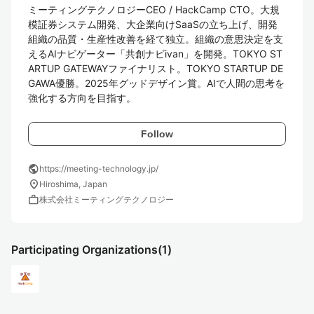
ミーティングテクノロジーCEO / HackCamp CTO。大規
模証券システム開発、大企業向けSaaSの立ち上げ、開発
組織の品質・生産性改善を経て独立。組織の意思決定を支
えるAIナビゲーター「共創ナビivan」を開発。TOKYO ST
ARTUP GATEWAYファイナリスト。TOKYO STARTUP DE
GAWA優勝。2025年グッドデザイン賞。AIで人間の思考を
強化する方向を目指す。
Follow
public
https://meeting-technology.jp/
location_on
Hiroshima, Japan
work
株式会社ミーティングテクノロジー
Participating Organizations
(1)