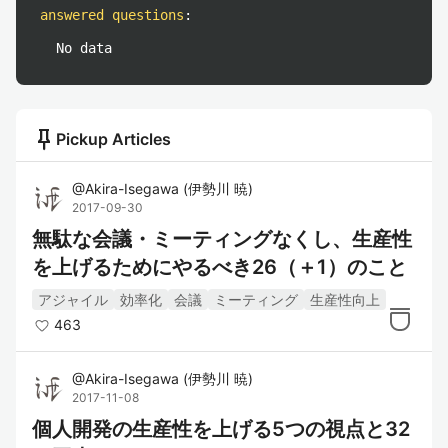
answered questions
:
No data
push_pin
Pickup Articles
@
Akira-Isegawa
(
伊勢川 暁
)
2017-09-30
無駄な会議・ミーティングなくし、生産性
を上げるためにやるべき26（＋1）のこと
アジャイル
効率化
会議
ミーティング
生産性向上
463
@
Akira-Isegawa
(
伊勢川 暁
)
2017-11-08
個人開発の生産性を上げる5つの視点と32