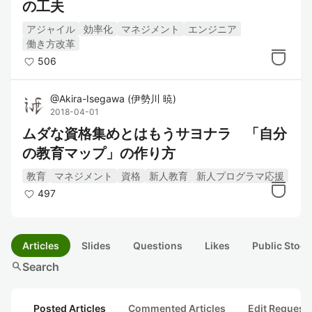
の工夫
アジャイル
効率化
マネジメント
エンジニア
働き方改革
506
@
Akira-Isegawa
(
伊勢川 暁
)
2018-04-01
ムダな資格集めとはもうサヨナラ 「自分
の教育マップ」の作り方
教育
マネジメント
資格
新人教育
新人プログラマ応援
497
Articles
Slides
Questions
Likes
Public Stock
search
Search
Posted Articles
Commented Articles
Edit Request