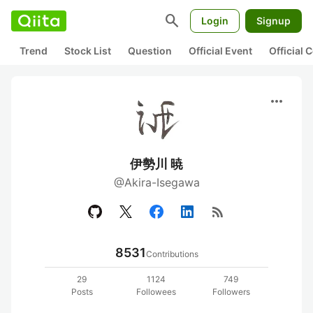
search
Login
Signup
Trend
Stock List
Question
Official Event
Official
more_horiz
伊勢川 暁
@Akira-Isegawa
rss_feed
8531
Contributions
29
1124
749
Posts
Followees
Followers