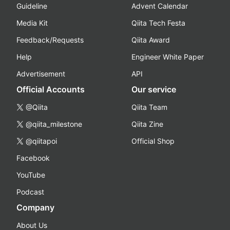
Guideline
Advent Calendar
Media Kit
Qiita Tech Festa
Feedback/Requests
Qiita Award
Help
Engineer White Paper
Advertisement
API
Official Accounts
Our service
@Qiita
Qiita Team
@qiita_milestone
Qiita Zine
@qiitapoi
Official Shop
Facebook
YouTube
Podcast
Company
About Us