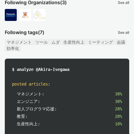
Following Organizations
(3)
See all
Following tags
(7)
See all
マネジメント
ツール
ムダ
生産性向上
ミーティング
会議
効率化
$ analyze @Akira-Isegawa
posted articles
:
マネジメント:
38%
エンジニア:
38%
新人プログラマ応援:
28%
教育:
28%
生産性向上:
10%