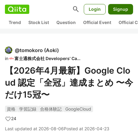
search
Login
Signup
Trend
Stock List
Question
Official Event
Official
@
tomokoro
(
Aoki
)
in
富士通株式会社 Developers' Cafe
【2026年4月最新】Google Clo
ud 認定「全冠」達成まとめ 〜今
だけ15冠〜
資格
学習記録
合格体験記
GoogleCloud
24
Last updated at
2026-08-06
Posted at
2026-04-23