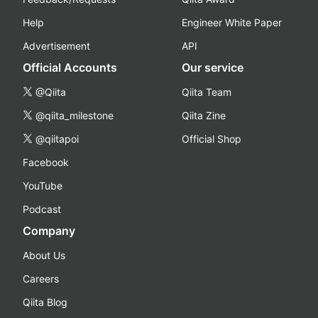
Help
Engineer White Paper
Advertisement
API
Official Accounts
Our service
@Qiita
Qiita Team
@qiita_milestone
Qiita Zine
@qiitapoi
Official Shop
Facebook
YouTube
Podcast
Company
About Us
Careers
Qiita Blog