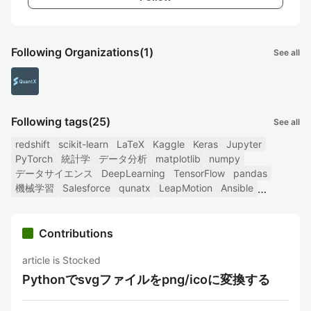
Following Organizations
(1)
See all
Following tags
(25)
See all
redshift
scikit-learn
LaTeX
Kaggle
Keras
Jupyter
PyTorch
統計学
データ分析
matplotlib
numpy
データサイエンス
DeepLearning
TensorFlow
pandas
機械学習
Salesforce
qunatx
LeapMotion
Ansible
Contributions
article is Stocked
Pythonでsvgファイルをpng/icoに変換する