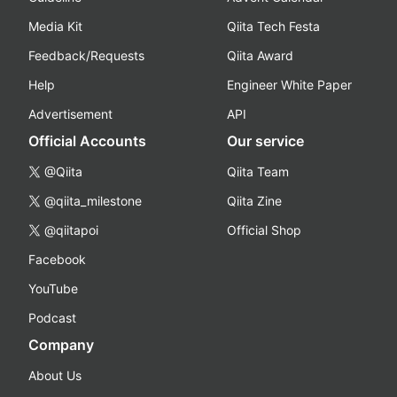
Media Kit
Qiita Tech Festa
Feedback/Requests
Qiita Award
Help
Engineer White Paper
Advertisement
API
Official Accounts
Our service
@Qiita
Qiita Team
@qiita_milestone
Qiita Zine
@qiitapoi
Official Shop
Facebook
YouTube
Podcast
Company
About Us