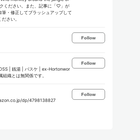
集リクください。また、記事に「♡」が
加筆・修正してブラッシュアップして
ください。
Follow
Follow
| OSS | 銭湯 | バスケ | ex-Hortonwor
であり、所属組織とは無関係です。
Follow
.co.jp/dp/4798138827