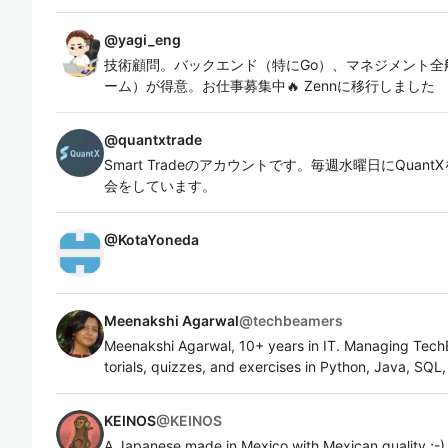
@
yagi_eng
技術顧問。バックエンド（特にGo）、マネジメント全
ーム）が得意。お仕事募集中🔥 Zennに移行しました
@
quantxtrade
Smart Tradeのアカウントです。毎週水曜日にQuan
会をしています。
@
KotaYoneda
Meenakshi Agarwal
@
techbeamers
Meenakshi Agarwal, 10+ years in IT. Managing TechB
torials, quizzes, and exercises in Python, Java, SQL
KEINOS
@
KEINOS
A Japanese made in Mexico with Mexican quality ;-