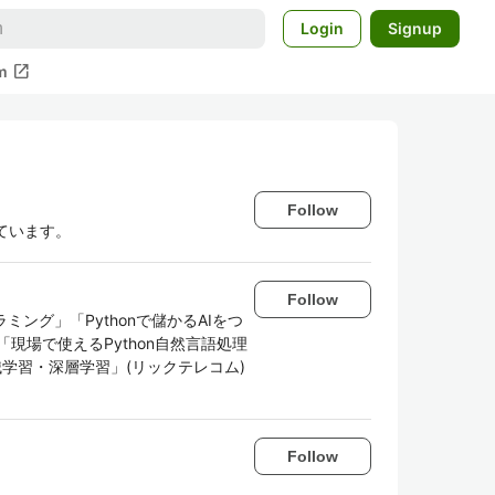
Login
Signup
open_in_new
m
Follow
いています。
Follow
ラミング」「Pythonで儲かるAIをつ
現場で使えるPython自然言語処理
る機械学習・深層学習」(リックテレコム)
Follow