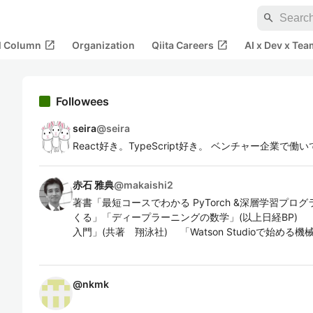
search
open_in_new
open_in_new
al Column
Organization
Qiita Careers
AI x Dev x Tea
Followees
seira
@
seira
React好き。TypeScript好き。 ベンチャー企業で働
赤石 雅典
@
makaishi2
著書「最短コースでわかる PyTorch &深層学習プログ
くる」「ディープラーニングの数学」(以上日経BP) 「
入門」(共著 翔泳社) 「Watson Studioで始め
@
nkmk