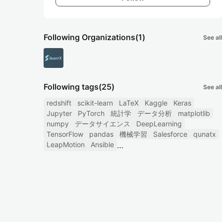
Following Organizations
(1)
See all
Following tags
(25)
See all
redshift
scikit-learn
LaTeX
Kaggle
Keras
Jupyter
PyTorch
統計学
データ分析
matplotlib
numpy
データサイエンス
DeepLearning
TensorFlow
pandas
機械学習
Salesforce
qunatx
LeapMotion
Ansible