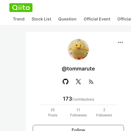
Trend
Stock List
Question
Official Event
Offici
more_horiz
@tommarute
rss_feed
173
Contributions
25
11
2
Posts
Followees
Followers
Follow