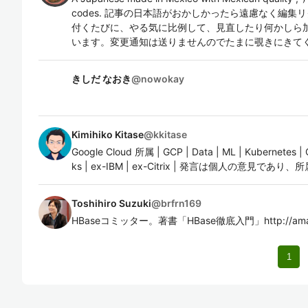
codes. 記事の日本語がおかしかったら遠慮なく編
付くたびに、やる気に比例して、見直したり何かしら
います。変更通知は送りませんのでたまに覗きにきて
きしだ なおき
@
nowokay
Kimihiko Kitase
@
kkitase
Google Cloud 所属 | GCP | Data | ML | Kubernetes 
ks | ex-IBM | ex-Citrix | 発言は個人の意見
Toshihiro Suzuki
@
brfrn169
HBaseコミッター。著書「HBase徹底入門」http://amazon
1