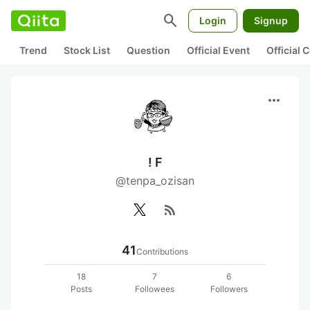
search
Login
Signup
Trend
Stock List
Question
Official Event
Official
more_horiz
! F
@tenpa_ozisan
rss_feed
41
Contributions
18
7
6
Posts
Followees
Followers