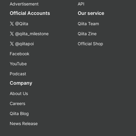
Advertisement
API
Official Accounts
Our service
@Qiita
Qiita Team
@qiita_milestone
Qiita Zine
@qiitapoi
Official Shop
Facebook
YouTube
Podcast
Company
About Us
Careers
Qiita Blog
News Release