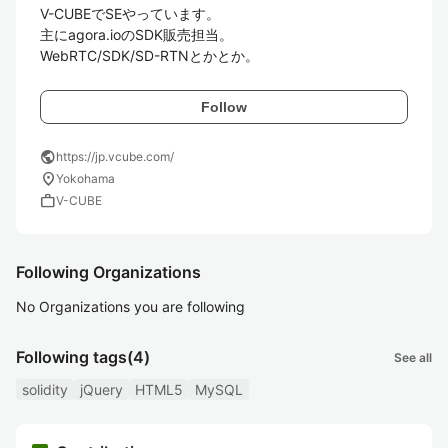
V-CUBEでSEやっています。 

主にagora.ioのSDK販売担当。

WebRTC/SDK/SD-RTNとかとか。
Follow
public
https://jp.vcube.com/
location_on
Yokohama
work
V-CUBE
Following Organizations
No Organizations you are following
Following tags
(4)
See all
solidity
jQuery
HTML5
MySQL