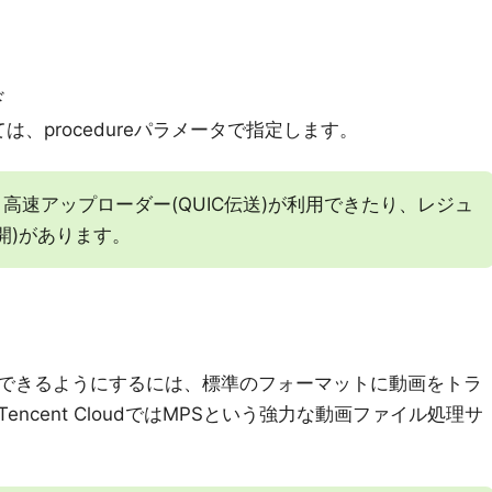
ド
、procedureパラメータで指定します。
位性は、高速アップローダー(QUIC伝送)が利用できたり、レジュ
開)があります。
できるようにするには、標準のフォーマットに動画をトラ
ncent CloudではMPSという強力な動画ファイル処理サ