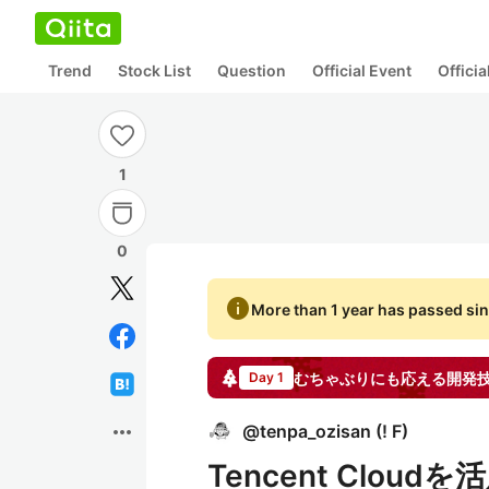
Trend
Stock List
Question
Official Event
Offici
1
0
info
More than 1 year has passed sin
むちゃぶりにも応える開発技術
Day 1
more_horiz
@
tenpa_ozisan
(
! F
)
Tencent Clou