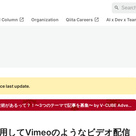
search
open_in_new
open_in_new
al Column
Organization
Qiita Careers
AI x Dev x Tea
ce last update.
があるって？！〜3つのテーマで記事を募集〜 by V-CUBE
Advent Calendar
dを活用してVimeoのようなビデオ配信