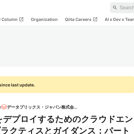
search
open_in_new
open_in_new
al Column
Organization
Qiita Careers
AI x Dev x Tea
ince last update.
n
データブリックス・ジャパン株式会社
cksをデプロイするためのクラウドエン
プラクティスとガイダンス：パート