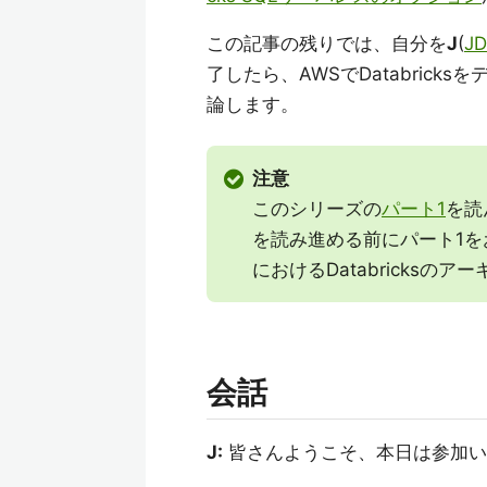
この記事の残りでは、自分を
J
(
JD
了したら、AWSでDatabric
論します。
注意
このシリーズの
パート1
を読
を読み進める前にパート1を
におけるDatabricks
会話
J:
皆さんようこそ、本日は参加い