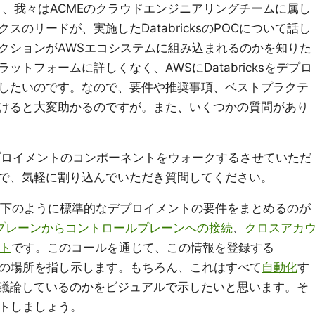
、我々はACMEのクラウドエンジニアリングチームに属し
のリードが、実施したDatabricksのPOCについて話し
クションがAWSエコシステムに組み込まれるのかを知りた
トフォームに詳しくなく、AWSにDatabricksをデプロ
したいのです。なので、要件や推奨事項、ベストプラクテ
けると大変助かるのですが。また、いくつかの質問があり
ksデプロイメントのコンポーネントをウォークするさせていただ
で、気軽に割り込んでいただき質問してください。
下のように標準的なデプロイメントの要件をまとめるのが
プレーンからコントロールプレーンへの接続
、
クロスアカ
ット
です。このコールを通じて、この情報を登録する
ソールの場所を指し示します。もちろん、これはすべて
自動化
す
議論しているのかをビジュアルで示したいと思います。そ
ートしましょう。