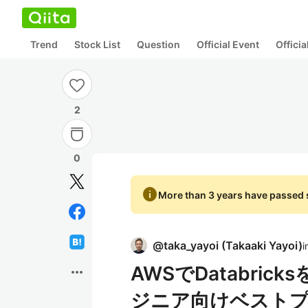
Trend
Stock List
Question
Official Event
Offici
2
0
info
More than 3 years have passed s
@
taka_yayoi
(
Takaaki Yayoi
)
i
AWSでDatabri
more_horiz
ジニア向けベスト