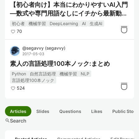
【初心者向け】本当にわかりやすいAI入門
―数式や専門用語なしにイチから最新動向
まで解説！:第1章 AIはなぜ人間みたいなこ
初心者
機械学習
DeepLearning
AI
生成AI
とができるのか？
70
@
segavvy
(
segavvy
)
2017-05-03
素人の言語処理100本ノック:まとめ
Python
自然言語処理
機械学習
NLP
言語処理100本ノック
524
Articles
Slides
Questions
Likes
Public Stock
search
Search