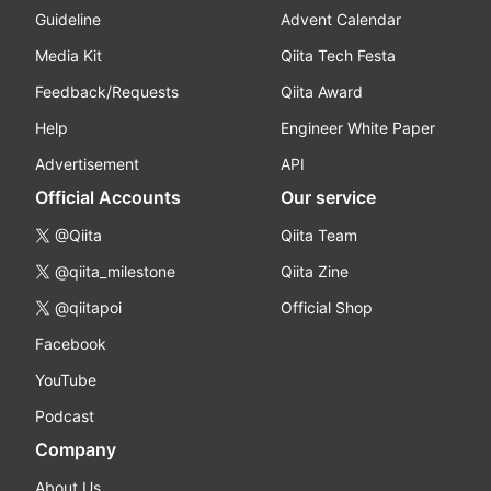
Guideline
Advent Calendar
Media Kit
Qiita Tech Festa
Feedback/Requests
Qiita Award
Help
Engineer White Paper
Advertisement
API
Official Accounts
Our service
@Qiita
Qiita Team
@qiita_milestone
Qiita Zine
@qiitapoi
Official Shop
Facebook
YouTube
Podcast
Company
About Us