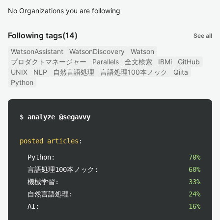
No Organizations you are following
Following tags
(14)
See all
WatsonAssistant
WatsonDiscovery
Watson
プロダクトマネージャー
Parallels
全文検索
IBMi
GitHub
UNIX
NLP
自然言語処理
言語処理100本ノック
Qiita
Python
$ analyze @segavvy
posted articles
:
Python:
70%
言語処理100本ノック:
60%
機械学習:
33%
自然言語処理:
24%
AI:
16%