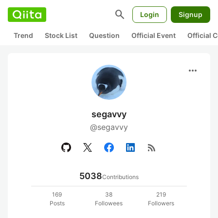
search
Login
Signup
Trend
Stock List
Question
Official Event
Official
more_horiz
segavvy
@segavvy
rss_feed
5038
Contributions
169
38
219
Posts
Followees
Followers