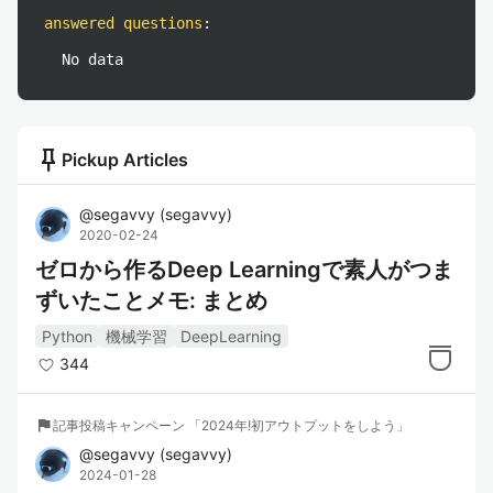
answered questions
:
No data
push_pin
Pickup Articles
@
segavvy
(
segavvy
)
2020-02-24
ゼロから作るDeep Learningで素人がつま
ずいたことメモ: まとめ
Python
機械学習
DeepLearning
344
flag
記事投稿キャンペーン 「2024年!初アウトプットをしよう」
@
segavvy
(
segavvy
)
2024-01-28