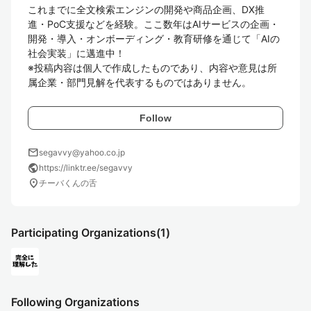
これまでに全文検索エンジンの開発や商品企画、DX推
進・PoC支援などを経験。ここ数年はAIサービスの企画・
開発・導入・オンボーディング・教育研修を通じて「AIの
社会実装」に邁進中！

※投稿内容は個人で作成したものであり、内容や意見は所
属企業・部門見解を代表するものではありません。
Follow
mail
segavvy@yahoo.co.jp
public
https://linktr.ee/segavvy
location_on
チーバくんの舌
Participating Organizations
(1)
Following Organizations