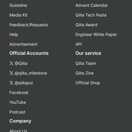
Guideline
Advent Calendar
Media Kit
Qiita Tech Festa
Feedback/Requests
Qiita Award
Help
Engineer White Paper
Advertisement
API
Official Accounts
Our service
@Qiita
Qiita Team
@qiita_milestone
Qiita Zine
@qiitapoi
Official Shop
Facebook
YouTube
Podcast
Company
About Us