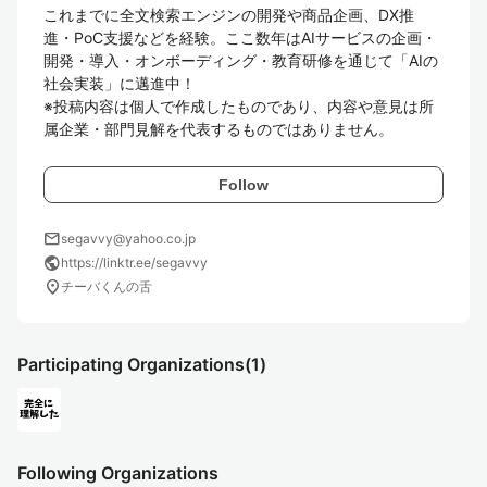
これまでに全文検索エンジンの開発や商品企画、DX推
進・PoC支援などを経験。ここ数年はAIサービスの企画・
開発・導入・オンボーディング・教育研修を通じて「AIの
社会実装」に邁進中！

※投稿内容は個人で作成したものであり、内容や意見は所
属企業・部門見解を代表するものではありません。
Follow
mail
segavvy@yahoo.co.jp
public
https://linktr.ee/segavvy
location_on
チーバくんの舌
Participating Organizations
(1)
Following Organizations