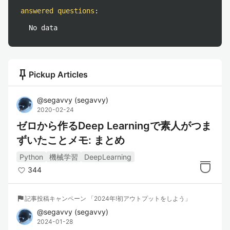
answered questions
:
No data
push_pin
Pickup Articles
@
segavvy
(
segavvy
)
2020-02-24
ゼロから作るDeep Learningで素人がつま
ずいたことメモ: まとめ
Python
機械学習
DeepLearning
344
flag
記事投稿キャンペーン 「2024年!初アウトプットをしよう」
@
segavvy
(
segavvy
)
2024-01-28