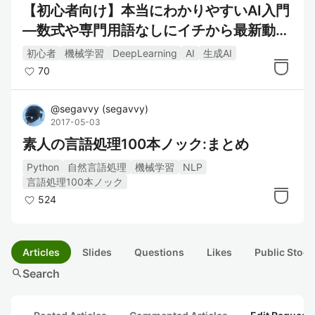
【初心者向け】本当にわかりやすいAI入門
―数式や専門用語なしにイチから最新動向
まで解説！:第1章 AIはなぜ人間みたいなこ
初心者
機械学習
DeepLearning
AI
生成AI
とができるのか？
70
@
segavvy
(
segavvy
)
2017-05-03
素人の言語処理100本ノック:まとめ
Python
自然言語処理
機械学習
NLP
言語処理100本ノック
524
Articles
Slides
Questions
Likes
Public Stock
search
Search