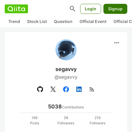
search
Login
Signup
Trend
Stock List
Question
Official Event
Official
more_horiz
segavvy
@segavvy
rss_feed
5038
Contributions
169
38
219
Posts
Followees
Followers