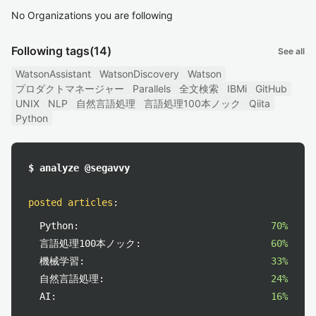
No Organizations you are following
Following tags
(14)
See all
WatsonAssistant
WatsonDiscovery
Watson
プロダクトマネージャー
Parallels
全文検索
IBMi
GitHub
UNIX
NLP
自然言語処理
言語処理100本ノック
Qiita
Python
$ analyze @segavvy
posted articles
:
Python:
70%
言語処理100本ノック:
60%
機械学習:
33%
自然言語処理:
24%
AI:
16%