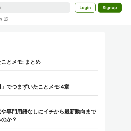
Login
Signup
open_in_new
m
たことメモ: まとめ
」でつまずいたことメモ:4章
式や専門用語なしにイチから最新動向まで
るのか？