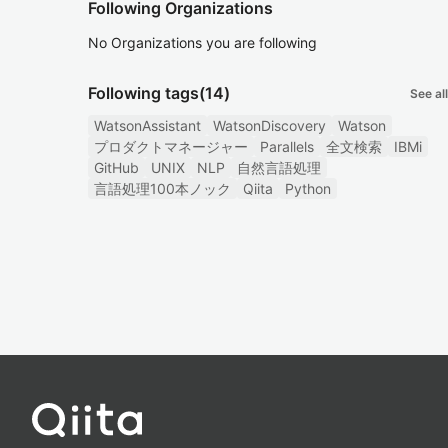
Following Organizations
No Organizations you are following
Following tags
(14)
See all
WatsonAssistant
WatsonDiscovery
Watson
プロダクトマネージャー
Parallels
全文検索
IBMi
GitHub
UNIX
NLP
自然言語処理
言語処理100本ノック
Qiita
Python