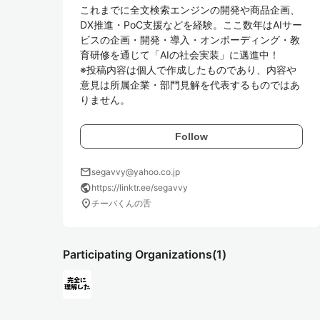
これまでに全文検索エンジンの開発や商品企画、
DX推進・PoC支援などを経験。ここ数年はAIサー
ビスの企画・開発・導入・オンボーディング・教
育研修を通じて「AIの社会実装」に邁進中！

※投稿内容は個人で作成したものであり、内容や
意見は所属企業・部門見解を代表するものではあ
りません。
Follow
mail
segavvy@yahoo.co.jp
public
https://linktr.ee/segavvy
location_on
チーバくんの舌
Participating Organizations
(1)