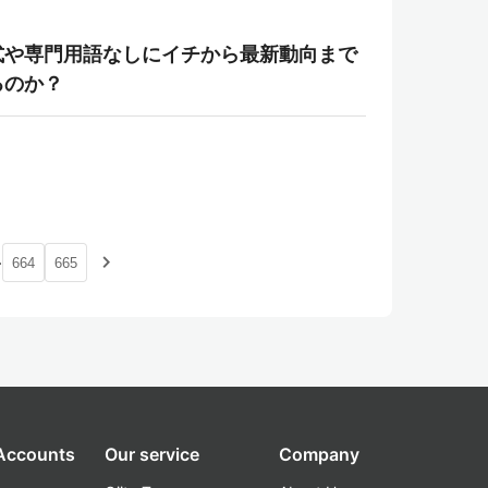
式や専門用語なしにイチから最新動向まで
るのか？
…
navigate_next
664
665
 Accounts
Our service
Company