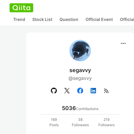
Trend
Stock List
Question
Official Event
Offici
more_horiz
segavvy
@segavvy
rss_feed
5036
Contributions
169
38
219
Posts
Followees
Followers