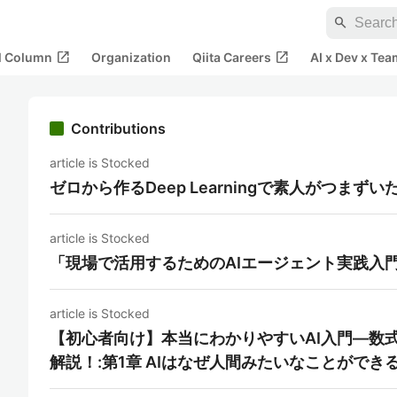
search
open_in_new
open_in_new
al Column
Organization
Qiita Careers
AI x Dev x Tea
Contributions
article is Stocked
ゼロから作るDeep Learningで素人がつまずい
article is Stocked
「現場で活用するためのAIエージェント実践入門
article is Stocked
【初心者向け】本当にわかりやすいAI入門―数
解説！:第1章 AIはなぜ人間みたいなことができ