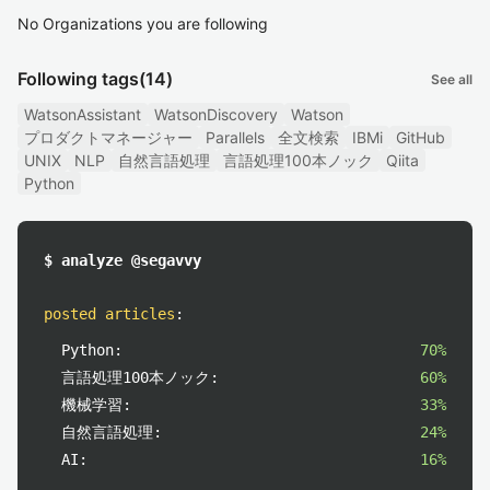
No Organizations you are following
Following tags
(14)
See all
WatsonAssistant
WatsonDiscovery
Watson
プロダクトマネージャー
Parallels
全文検索
IBMi
GitHub
UNIX
NLP
自然言語処理
言語処理100本ノック
Qiita
Python
$ analyze @segavvy
posted articles
:
Python:
70%
言語処理100本ノック:
60%
機械学習:
33%
自然言語処理:
24%
AI:
16%