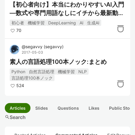
【初心者向け】本当にわかりやすいAI入門
―数式や専門用語なしにイチから最新動向
まで解説！:第1章 AIはなぜ人間みたいなこ
初心者
機械学習
DeepLearning
AI
生成AI
とができるのか？
70
@
segavvy
(
segavvy
)
2017-05-03
素人の言語処理100本ノック:まとめ
Python
自然言語処理
機械学習
NLP
言語処理100本ノック
524
Articles
Slides
Questions
Likes
Public Stock
search
Search