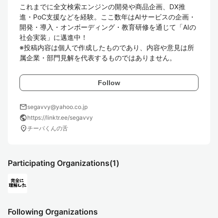
これまでに全文検索エンジンの開発や商品企画、DX推
進・PoC支援などを経験。ここ数年はAIサービスの企画・
開発・導入・オンボーディング・教育研修を通じて「AIの
社会実装」に邁進中！

※投稿内容は個人で作成したものであり、内容や意見は所
属企業・部門見解を代表するものではありません。
Follow
mail
segavvy@yahoo.co.jp
public
https://linktr.ee/segavvy
location_on
チーバくんの舌
Participating Organizations
(1)
Following Organizations