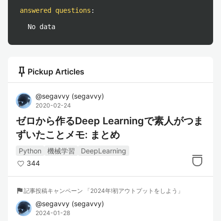
answered questions
:
No data
push_pin
Pickup Articles
@
segavvy
(
segavvy
)
2020-02-24
ゼロから作るDeep Learningで素人がつま
ずいたことメモ: まとめ
Python
機械学習
DeepLearning
344
flag
記事投稿キャンペーン 「2024年!初アウトプットをしよう」
@
segavvy
(
segavvy
)
2024-01-28