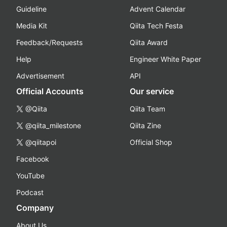
Guideline
Advent Calendar
Media Kit
Qiita Tech Festa
Feedback/Requests
Qiita Award
Help
Engineer White Paper
Advertisement
API
Official Accounts
Our service
@Qiita
Qiita Team
@qiita_milestone
Qiita Zine
@qiitapoi
Official Shop
Facebook
YouTube
Podcast
Company
About Us