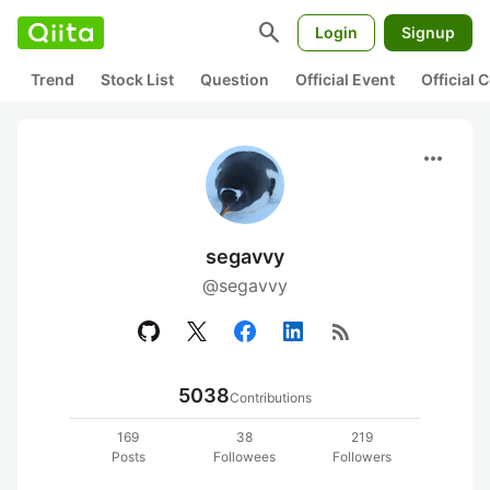
search
Login
Signup
Trend
Stock List
Question
Official Event
Official
more_horiz
segavvy
@segavvy
rss_feed
5038
Contributions
169
38
219
Posts
Followees
Followers