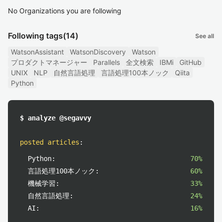
No Organizations you are following
Following tags
(14)
See all
WatsonAssistant
WatsonDiscovery
Watson
プロダクトマネージャー
Parallels
全文検索
IBMi
GitHub
UNIX
NLP
自然言語処理
言語処理100本ノック
Qiita
Python
$ analyze @segavvy
posted articles
:
Python:
70%
言語処理100本ノック:
60%
機械学習:
33%
自然言語処理:
24%
AI:
16%