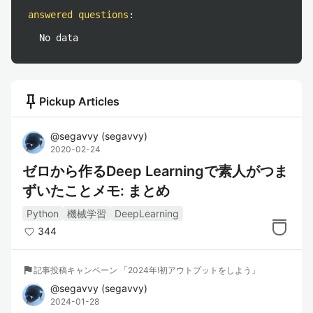
answered questions
:
No data
push_pin
Pickup Articles
@
segavvy
(
segavvy
)
2020-02-24
ゼロから作るDeep Learningで素人がつま
ずいたことメモ: まとめ
Python
機械学習
DeepLearning
344
flag
記事投稿キャンペーン 「2024年!初アウトプットをしよう」
@
segavvy
(
segavvy
)
2024-01-28