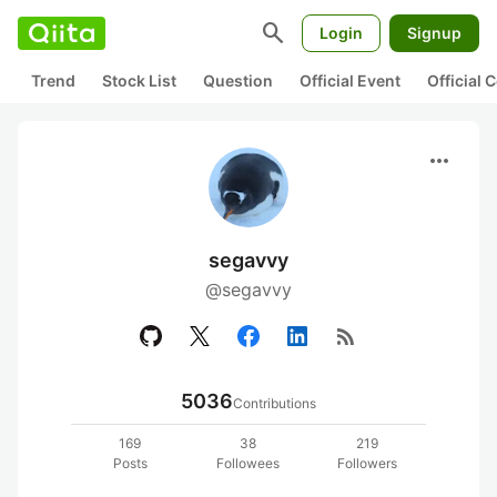
search
Login
Signup
Trend
Stock List
Question
Official Event
Official
more_horiz
segavvy
@segavvy
rss_feed
5036
Contributions
169
38
219
Posts
Followees
Followers