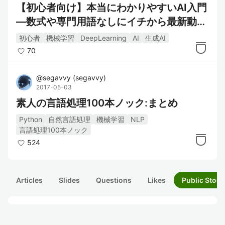
【初心者向け】本当にわかりやすいAI入門
―数式や専門用語なしにイチから最新動向
まで解説！:第1章 AIはなぜ人間みたいなこ
初心者
機械学習
DeepLearning
AI
生成AI
とができるのか？
70
@
segavvy
(
segavvy
)
2017-05-03
素人の言語処理100本ノック:まとめ
Python
自然言語処理
機械学習
NLP
言語処理100本ノック
524
Articles
Slides
Questions
Likes
Public Stock