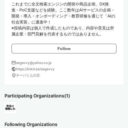
これまでに全文検索エンジンの開発や商品企画、DX推
進・PoC支援などを経験。ここ数年はAIサービスの企画・
開発・導入・オンボーディング・教育研修を通じて「AIの
社会実装」に邁進中！

※投稿内容は個人で作成したものであり、内容や意見は所
属企業・部門見解を代表するものではありません。
Follow
mail
segavvy@yahoo.co.jp
public
https://linktr.ee/segavvy
location_on
チーバくんの舌
Participating Organizations
(1)
Following Organizations