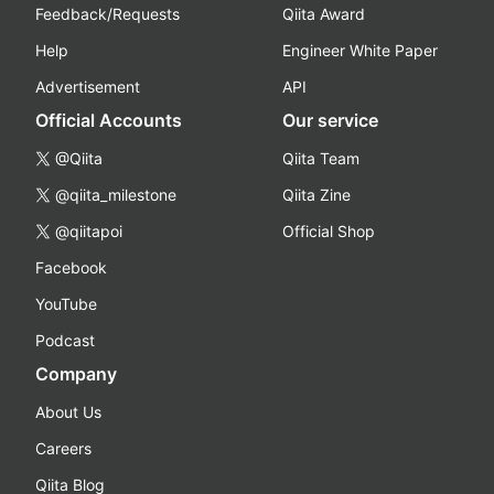
Feedback/Requests
Qiita Award
Help
Engineer White Paper
Advertisement
API
Official Accounts
Our service
@Qiita
Qiita Team
@qiita_milestone
Qiita Zine
@qiitapoi
Official Shop
Facebook
YouTube
Podcast
Company
About Us
Careers
Qiita Blog