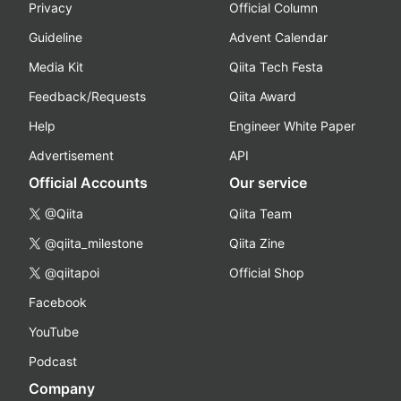
Privacy
Official Column
Guideline
Advent Calendar
Media Kit
Qiita Tech Festa
Feedback/Requests
Qiita Award
Help
Engineer White Paper
Advertisement
API
Official Accounts
Our service
@Qiita
Qiita Team
@qiita_milestone
Qiita Zine
@qiitapoi
Official Shop
Facebook
YouTube
Podcast
Company