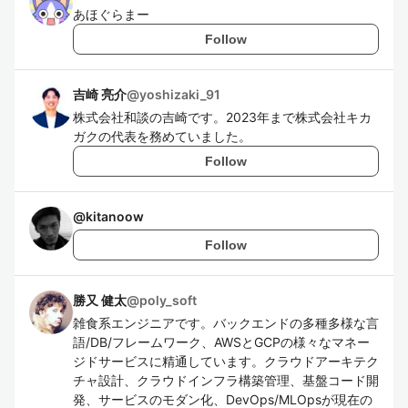
あほぐらまー
Follow
吉崎 亮介
@
yoshizaki_91
株式会社和談の吉崎です。2023年まで株式会社キカ
ガクの代表を務めていました。
Follow
@
kitanoow
Follow
勝又 健太
@
poly_soft
雑食系エンジニアです。バックエンドの多種多様な言
語/DB/フレームワーク、AWSとGCPの様々なマネー
ジドサービスに精通しています。クラウドアーキテク
チャ設計、クラウドインフラ構築管理、基盤コード開
発、サービスのモダン化、DevOps/MLOpsが現在の