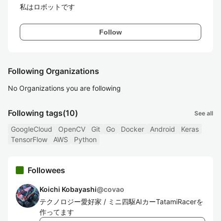
私はロボットです
Follow
Following Organizations
No Organizations you are following
Following tags
(10)
See all
GoogleCloud
OpenCV
Git
Go
Docker
Android
Keras
TensorFlow
AWS
Python
Followees
Koichi Kobayashi
@
covao
テクノロジー愛好家 / ミニ四駆AIカーTatamiRacerを
作ってます