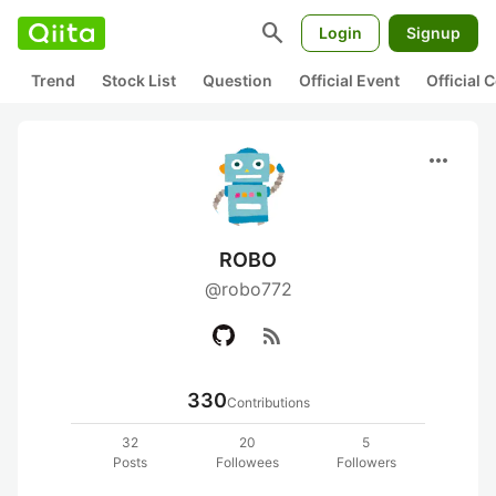
search
Login
Signup
Trend
Stock List
Question
Official Event
Official
more_horiz
ROBO
@robo772
rss_feed
330
Contributions
32
20
5
Posts
Followees
Followers