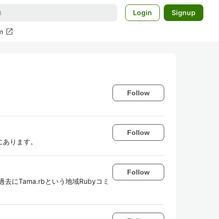
Login
Signup
open_in_new
m
Follow
Follow
にあります。
Follow
にTama.rbという地域Rubyコミ