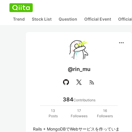
Trend
Stock List
Question
Official Event
Offici
more_horiz
@rin_mu
rss_feed
384
Contributions
13
17
16
Posts
Followees
Followers
Rails + MongoDBでWebサービスを作っていま