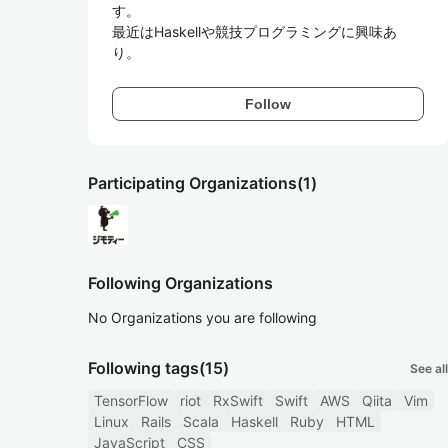
す。

最近はHaskellや競技プログラミングに興味あ
り。
Follow
Participating Organizations
(1)
Following Organizations
No Organizations you are following
Following tags
(15)
See all
TensorFlow
riot
RxSwift
Swift
AWS
Qiita
Vim
Linux
Rails
Scala
Haskell
Ruby
HTML
JavaScript
CSS