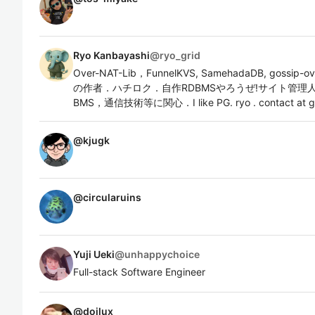
Ryo Kanbayashi
@
ryo_grid
Over-NAT-Lib，FunnelKVS, SamehadaDB, gossip-o
の作者．ハチロク．自作RDBMSやろうぜ!サイト管理
BMS，通信技術等に関心．I like PG. ryo . contact at g
@
kjugk
@
circularuins
Yuji Ueki
@
unhappychoice
Full-stack Software Engineer
@
doilux