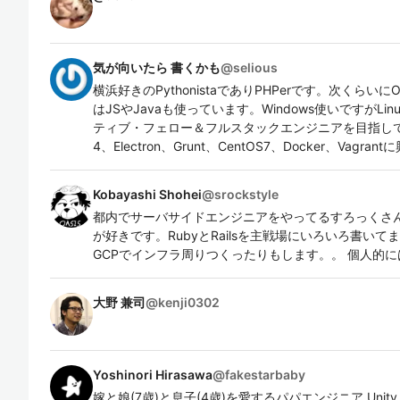
気が向いたら 書くかも
@
selious
横浜好きのPythonistaでありPHPerです。次くらいにO
はJSやJavaも使っています。Windows使いですがL
ティブ・フェロー＆フルスタックエンジニアを目指しています
4、Electron、Grunt、CentOS7、Docker、Vagra
Kobayashi Shohei
@
srockstyle
都内でサーバサイドエンジニアをやってるすろっくさん
が好きです。RubyとRailsを主戦場にいろいろ書いてま
GCPでインフラ周りつくったりもします。。 個人的には
大野 兼司
@
kenji0302
Yoshinori Hirasawa
@
fakestarbaby
嫁と娘(7歳)と息子(4歳)を愛するパパエンジニア Unity, C#, Co