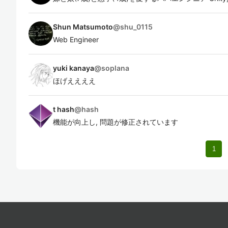
Shun Matsumoto
@
shu_0115
Web Engineer
yuki kanaya
@
soplana
ほげええええ
t hash
@
hash
機能が向上し, 問題が修正されています
1