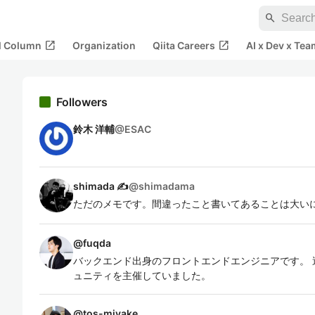
search
open_in_new
open_in_new
al Column
Organization
Qiita Careers
AI x Dev x Tea
Followers
鈴木 洋輔
@
ESAC
shimada ✍
@
shimadama
ただのメモです。間違ったこと書いてあることは大い
@
fuqda
バックエンド出身のフロントエンドエンジニアです。 過去
ュニティを主催していました。
@
tos-miyake