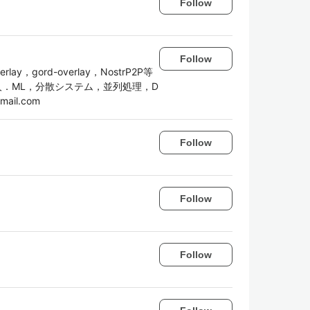
Follow
Follow
verlay，gord-overlay，NostrP2P等
人．ML，分散システム，並列処理，D
mail.com
Follow
Follow
Follow