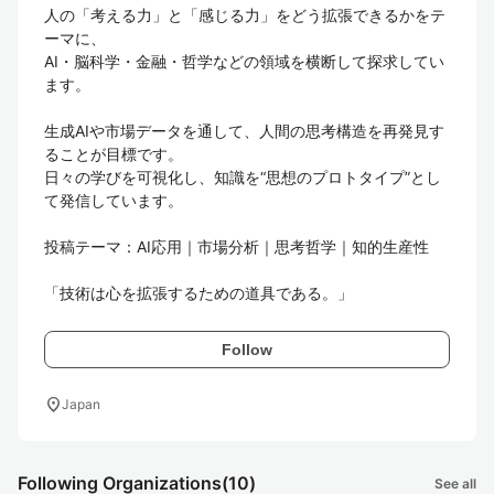
人の「考える力」と「感じる力」をどう拡張できるかをテ
ーマに、

AI・脳科学・金融・哲学などの領域を横断して探求してい
ます。

生成AIや市場データを通して、人間の思考構造を再発見す
ることが目標です。

日々の学びを可視化し、知識を“思想のプロトタイプ”とし
て発信しています。

投稿テーマ：AI応用｜市場分析｜思考哲学｜知的生産性

「技術は心を拡張するための道具である。」
Follow
location_on
Japan
Following Organizations
(10)
See all