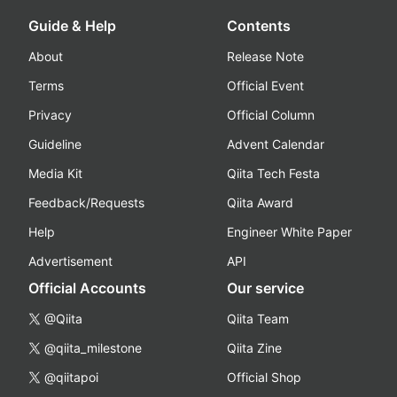
Guide & Help
Contents
About
Release Note
Terms
Official Event
Privacy
Official Column
Guideline
Advent Calendar
Media Kit
Qiita Tech Festa
Feedback/Requests
Qiita Award
Help
Engineer White Paper
Advertisement
API
Official Accounts
Our service
@Qiita
Qiita Team
@qiita_milestone
Qiita Zine
@qiitapoi
Official Shop