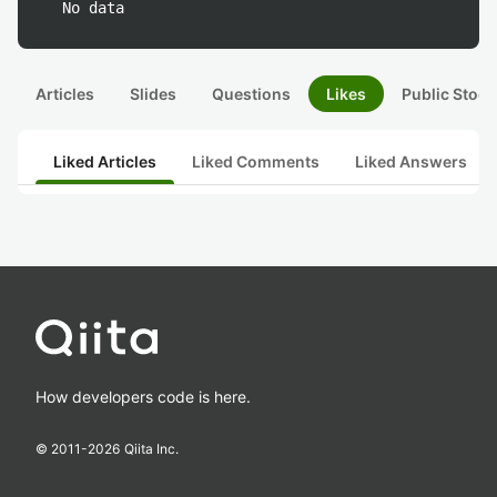
No data
Articles
Slides
Questions
Likes
Public Stock
Liked Articles
Liked Comments
Liked Answers
How developers code is here.
© 2011-
2026
Qiita Inc.