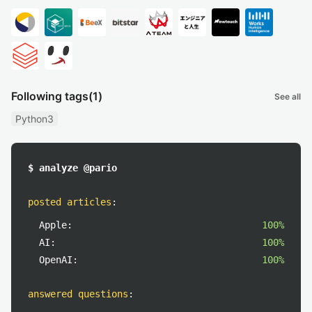
Following tags
(1)
See all
Python3
$ analyze @pario
posted articles
:
Apple:
100%
AI:
100%
OpenAI:
100%
answered questions
: