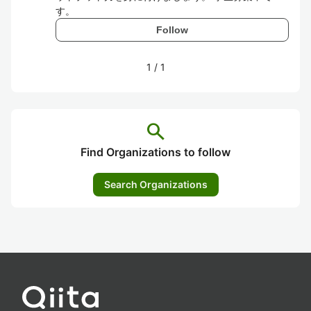
す。
Follow
1
/
1
search
Find Organizations to follow
Search Organizations