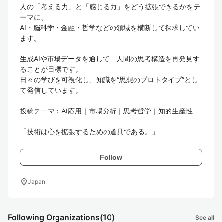
人の「考える力」と「感じる力」をどう拡張できるかをテ
ーマに、

AI・脳科学・金融・哲学などの領域を横断して探求してい
ます。

生成AIや市場データを通して、人間の思考構造を再発見す
ることが目標です。

日々の学びを可視化し、知識を“思想のプロトタイプ”とし
て発信しています。

投稿テーマ：AI応用｜市場分析｜思考哲学｜知的生産性

「技術は心を拡張するための道具である。」
Follow
location_on
Japan
Following Organizations
(10)
See all