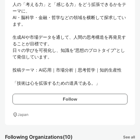
人の「考える力」と「感じる力」をどう拡張できるかをテ
ーマに、

AI・脳科学・金融・哲学などの領域を横断して探求してい
ます。

生成AIや市場データを通して、人間の思考構造を再発見す
ることが目標です。

日々の学びを可視化し、知識を“思想のプロトタイプ”とし
て発信しています。

投稿テーマ：AI応用｜市場分析｜思考哲学｜知的生産性

「技術は心を拡張するための道具である。」
Follow
location_on
Japan
Following Organizations
(10)
See all