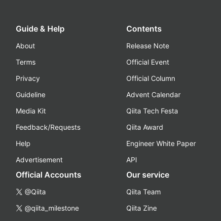
Guide & Help
Contents
About
Release Note
Terms
Official Event
Privacy
Official Column
Guideline
Advent Calendar
Media Kit
Qiita Tech Festa
Feedback/Requests
Qiita Award
Help
Engineer White Paper
Advertisement
API
Official Accounts
Our service
@Qiita
Qiita Team
@qiita_milestone
Qiita Zine