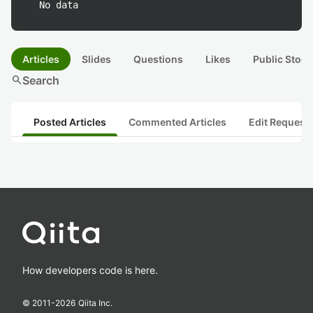
No data
Articles
Slides
Questions
Likes
Public Stock
search
Search
Posted Articles
Commented Articles
Edit Request
How developers code is here.
© 2011-
2026
Qiita Inc.