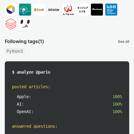
Following tags
(1)
See all
Python3
$ analyze @pario
posted articles
:
Apple:
100%
AI:
100%
OpenAI:
100%
answered questions
: