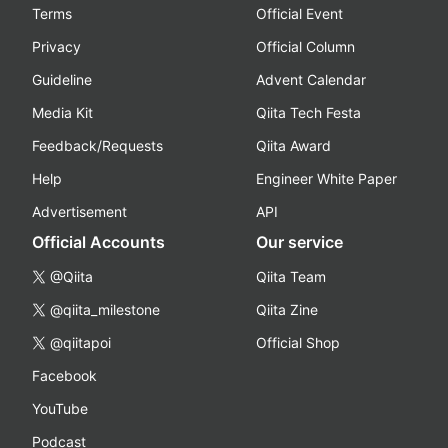
Terms
Official Event
Privacy
Official Column
Guideline
Advent Calendar
Media Kit
Qiita Tech Festa
Feedback/Requests
Qiita Award
Help
Engineer White Paper
Advertisement
API
Official Accounts
Our service
@Qiita
Qiita Team
@qiita_milestone
Qiita Zine
@qiitapoi
Official Shop
Facebook
YouTube
Podcast