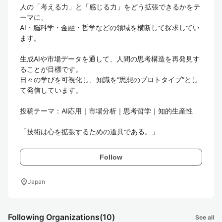
人の「考える力」と「感じる力」をどう拡張できるかをテ
ーマに、

AI・脳科学・金融・哲学などの領域を横断して探求してい
ます。

生成AIや市場データを通して、人間の思考構造を再発見す
ることが目標です。

日々の学びを可視化し、知識を“思想のプロトタイプ”とし
て発信しています。

投稿テーマ：AI応用｜市場分析｜思考哲学｜知的生産性

「技術は心を拡張するための道具である。」
Follow
location_on
Japan
Following Organizations
(10)
See all