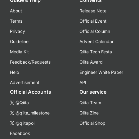
Guide & Help
Contents
About
Release Note
Terms
Official Event
Privacy
Official Column
Guideline
Advent Calendar
Media Kit
Qiita Tech Festa
Feedback/Requests
Qiita Award
Help
Engineer White Paper
Advertisement
API
Official Accounts
Our service
@Qiita
Qiita Team
@qiita_milestone
Qiita Zine
@qiitapoi
Official Shop
Facebook