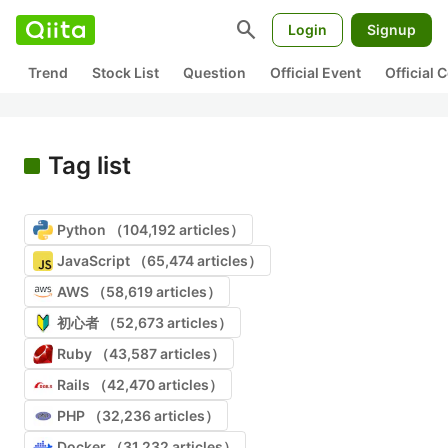
search
Login
Signup
Trend
Stock List
Question
Official Event
Official
Tag list
Python （104,192 articles）
JavaScript （65,474 articles）
AWS （58,619 articles）
初心者 （52,673 articles）
Ruby （43,587 articles）
Rails （42,470 articles）
PHP （32,236 articles）
Docker （31,232 articles）