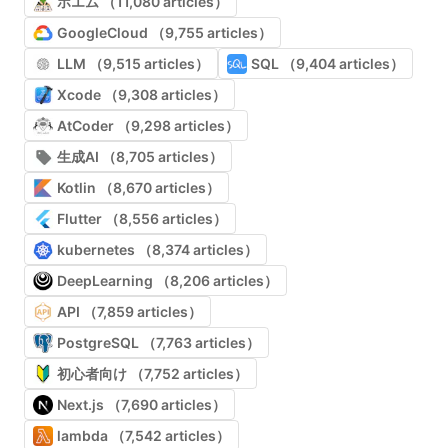
ポエム （11,080 articles）
GoogleCloud （9,755 articles）
LLM （9,515 articles）
SQL （9,404 articles）
Xcode （9,308 articles）
AtCoder （9,298 articles）
生成AI （8,705 articles）
Kotlin （8,670 articles）
Flutter （8,556 articles）
kubernetes （8,374 articles）
DeepLearning （8,206 articles）
API （7,859 articles）
PostgreSQL （7,763 articles）
初心者向け （7,752 articles）
Next.js （7,690 articles）
lambda （7,542 articles）