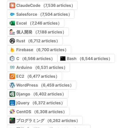
ClaudeCode （7,536 articles）
Salesforce （7,504 articles）
Excel （7,246 articles）
個人開発 （7,188 articles）
Rust （6,712 articles）
Firebase （6,700 articles）
C （6,566 articles）
Bash （6,544 articles）
Arduino （6,531 articles）
EC2 （6,477 articles）
WordPress （6,459 articles）
Django （6,402 articles）
jQuery （6,372 articles）
CentOS （6,308 articles）
プログラミング （6,262 articles）