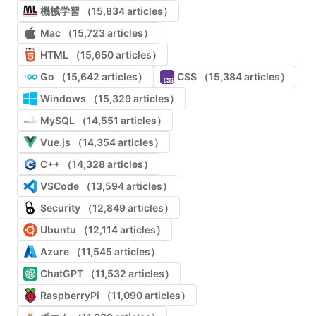
機械学習 （15,834 articles）
Mac （15,723 articles）
HTML （15,650 articles）
Go （15,642 articles）
CSS （15,384 articles）
Windows （15,329 articles）
MySQL （14,551 articles）
Vue.js （14,354 articles）
C++ （14,328 articles）
VSCode （13,594 articles）
Security （12,849 articles）
Ubuntu （12,114 articles）
Azure （11,545 articles）
ChatGPT （11,532 articles）
RaspberryPi （11,090 articles）