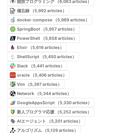
競技プログラミング （6,063 articles）
備忘録 （5,992 articles）
docker-compose （5,969 articles）
SpringBoot （5,957 articles）
PowerShell （5,658 articles）
Elixir （5,616 articles）
ShellScript （5,450 articles）
Slack （5,441 articles）
oracle （5,406 articles）
Vim （5,397 articles）
Network （5,344 articles）
GoogleAppsScript （5,330 articles）
新人プログラマ応援 （5,252 articles）
AIエージェント （5,201 articles）
アルゴリズム （5,129 articles）