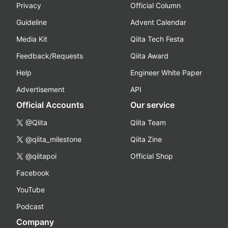
Privacy
Official Column
Guideline
Advent Calendar
Media Kit
Qiita Tech Festa
Feedback/Requests
Qiita Award
Help
Engineer White Paper
Advertisement
API
Official Accounts
Our service
@Qiita
Qiita Team
@qiita_milestone
Qiita Zine
@qiitapoi
Official Shop
Facebook
YouTube
Podcast
Company