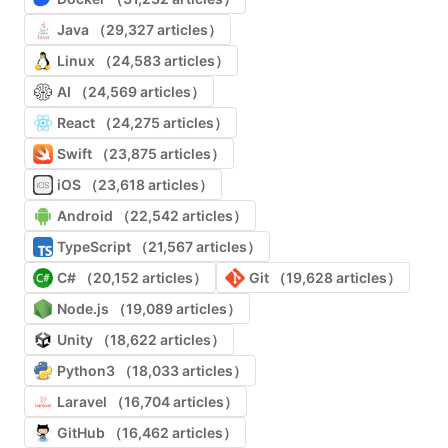
Java （29,327 articles）
Linux （24,583 articles）
AI （24,569 articles）
React （24,275 articles）
Swift （23,875 articles）
iOS （23,618 articles）
Android （22,542 articles）
TypeScript （21,567 articles）
C# （20,152 articles）
Git （19,628 articles）
Node.js （19,089 articles）
Unity （18,622 articles）
Python3 （18,033 articles）
Laravel （16,704 articles）
GitHub （16,462 articles）