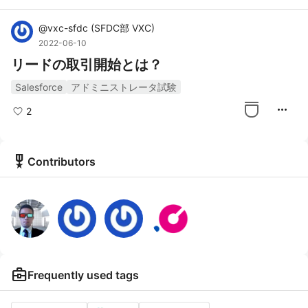
@
vxc-sfdc
(
SFDC部 VXC
)
2022-06-10
リードの取引開始とは？
Salesforce
アドミニストレータ試験
more_horiz
2
military_tech
Contributors
business_center
Frequently used tags