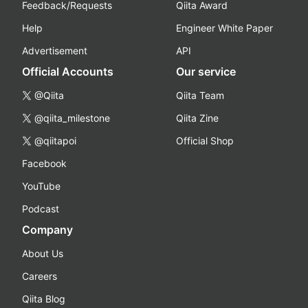
Feedback/Requests
Qiita Award
Help
Engineer White Paper
Advertisement
API
Official Accounts
Our service
@Qiita
Qiita Team
@qiita_milestone
Qiita Zine
@qiitapoi
Official Shop
Facebook
YouTube
Podcast
Company
About Us
Careers
Qiita Blog