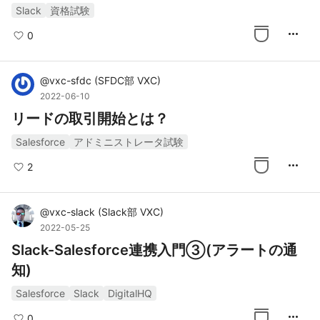
Slack
資格試験
more_horiz
0
@
vxc-sfdc
(
SFDC部 VXC
)
2022-06-10
リードの取引開始とは？
Salesforce
アドミニストレータ試験
more_horiz
2
@
vxc-slack
(
Slack部 VXC
)
2022-05-25
Slack-Salesforce連携入門③(アラートの通
知)
Salesforce
Slack
DigitalHQ
more_horiz
0