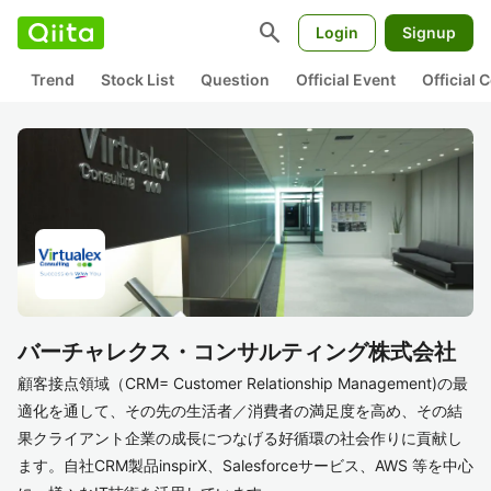
search
Login
Signup
Trend
Stock List
Question
Official Event
Official
バーチャレクス・コンサルティング株式会社
顧客接点領域（CRM= Customer Relationship Management)の最
適化を通して、その先の生活者／消費者の満足度を高め、その結
果クライアント企業の成長につなげる好循環の社会作りに貢献し
ます。自社CRM製品inspirX、Salesforceサービス、AWS 等を中心