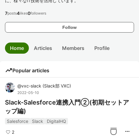
に、様々なIT技術を活用しています。
7
4
0
posts
likes
followers
Follow
Home
Articles
Members
Profile
trending_up
Popular articles
@
vxc-slack
(
Slack部 VXC
)
2022-05-10
Slack-Salesforce連携入門②(初期セットア
ップ編)
Salesforce
Slack
DigitalHQ
more_horiz
2