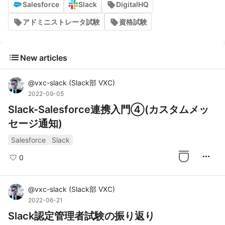
Salesforce
Slack
DigitalHQ
アドミニストレータ試験
資格試験
list
New articles
@
vxc-slack
(
Slack部 VXC
)
2022-09-05
Slack-Salesforce連携入門④(カスタムメッ
セージ通知)
Salesforce
Slack
more_horiz
0
@
vxc-slack
(
Slack部 VXC
)
2022-06-21
Slack認定管理者試験の振り返り