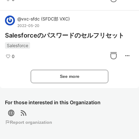
@
vxc-sfdc
(
SFDC部 VXC
)
2022-05-20
Salesforceのパスワードのセルフリセット
Salesforce
more_horiz
0
See more
For those interested in this Organization
language
rss_feed
flag
Report organization