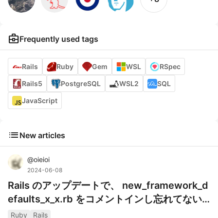
business_center
Frequently used tags
Rails
Ruby
Gem
WSL
RSpec
Rails5
PostgreSQL
WSL2
SQL
JavaScript
list
New articles
@
oieioi
2024-06-08
Rails のアップデートで、 new_framework_d
efaults_x_x.rb をコメントインし忘れてない
ですか？
Ruby
Rails