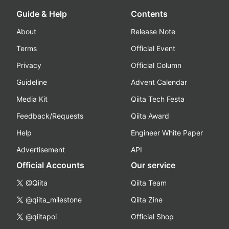
Guide & Help
Contents
About
Release Note
Terms
Official Event
Privacy
Official Column
Guideline
Advent Calendar
Media Kit
Qiita Tech Festa
Feedback/Requests
Qiita Award
Help
Engineer White Paper
Advertisement
API
Official Accounts
Our service
@Qiita
Qiita Team
@qiita_milestone
Qiita Zine
@qiitapoi
Official Shop