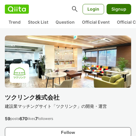
search
Login
Signup
Trend
Stock List
Question
Official Event
Official
ツクリンク株式会社
建設業マッチングサイト「ツクリンク」の開発・運営
59
670
7
posts
likes
followers
Follow