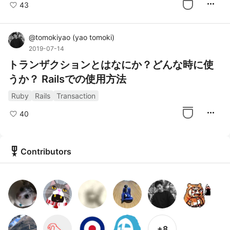
more_horiz
43
@
tomokiyao
(
yao tomoki
)
2019-07-14
トランザクションとはなにか？どんな時に使
うか？ Railsでの使用方法
Ruby
Rails
Transaction
more_horiz
40
military_tech
Contributors
+8