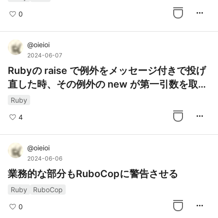
more_horiz
0
@
oieioi
2024-06-07
Rubyの raise で例外をメッセージ付きで投げ
直した時、その例外の new が第一引数を取れ
なくてもArgumentErrorにならないのはなぜ
Ruby
か
more_horiz
4
@
oieioi
2024-06-06
業務的な部分もRuboCopに警告させる
Ruby
RuboCop
more_horiz
0