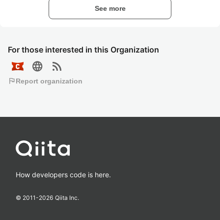
See more
For those interested in this Organization
language
rss_feed
flag
Report organization
How developers code is here.
© 2011-
2026
Qiita Inc.