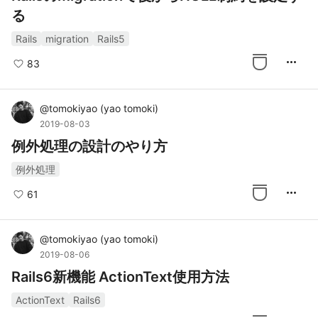
る
Rails
migration
Rails5
more_horiz
83
@
tomokiyao
(
yao tomoki
)
2019-08-03
例外処理の設計のやり方
例外処理
more_horiz
61
@
tomokiyao
(
yao tomoki
)
2019-08-06
Rails6新機能 ActionText使用方法
ActionText
Rails6