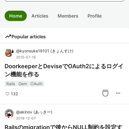
Home
Articles
Members
Profile
trending_up
Popular articles
@
kyonsuke19101
(
きょんすけ
)
2015-07-16
DoorkeeperとDeviseでOAuth2によるログイ
ン機能を作る
Rails
Gem
OAuth
more_horiz
132
@
akinov
(
あっきー
)
2018-12-07
Railsのmigrationで後からNULL制約を設定す