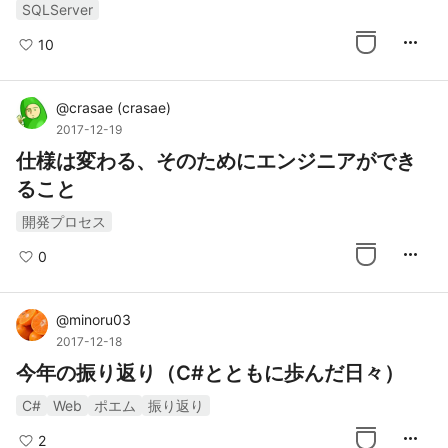
SQLServer
more_horiz
10
@
crasae
(
crasae
)
2017-12-19
仕様は変わる、そのためにエンジニアができ
ること
開発プロセス
more_horiz
0
@
minoru03
2017-12-18
今年の振り返り（C#とともに歩んだ日々）
C#
Web
ポエム
振り返り
more_horiz
2