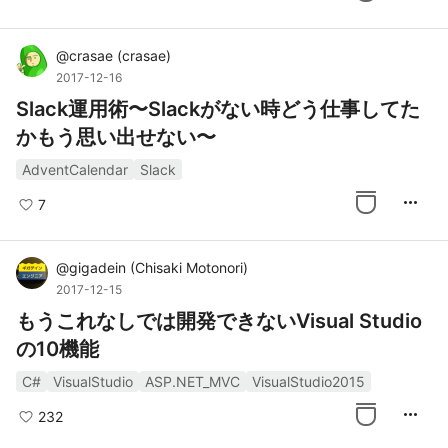
@
crasae
(
crasae
)
2017-12-16
Slack運用術〜Slackがない時どう仕事してた
かもう思い出せない〜
AdventCalendar
Slack
more_horiz
7
@
gigadein
(
Chisaki Motonori
)
2017-12-15
もうこれなしでは開発できないVisual Studio
の10機能
C#
VisualStudio
ASP.NET_MVC
VisualStudio2015
more_horiz
232