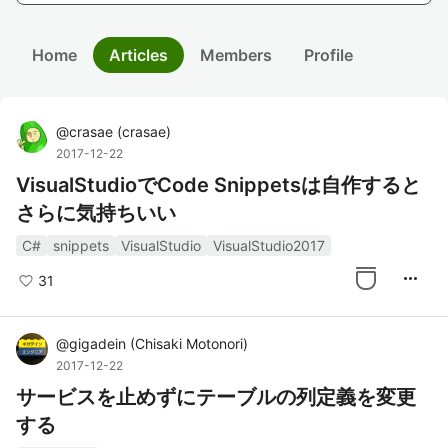
Home
Articles
Members
Profile
@
crasae
(
crasae
)
2017-12-22
VisualStudioでCode Snippetsは自作すると
さらに気持ちいい
C#
snippets
VisualStudio
VisualStudio2017
more_horiz
31
@
gigadein
(
Chisaki Motonori
)
2017-12-22
サービスを止めずにテーブルの列定義を変更
する