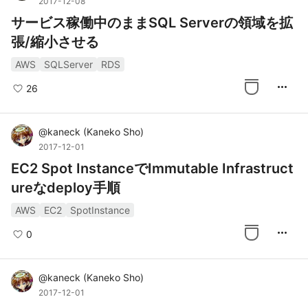
2017-12-08
サービス稼働中のままSQL Serverの領域を拡
張/縮小させる
AWS
SQLServer
RDS
more_horiz
26
@
kaneck
(
Kaneko Sho
)
2017-12-01
EC2 Spot InstanceでImmutable Infrastruct
ureなdeploy手順
AWS
EC2
SpotInstance
more_horiz
0
@
kaneck
(
Kaneko Sho
)
2017-12-01