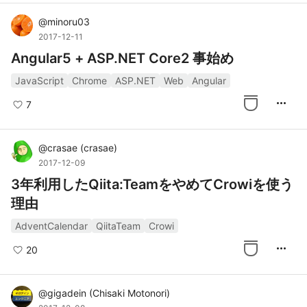
@
minoru03
2017-12-11
Angular5 + ASP.NET Core2 事始め
JavaScript
Chrome
ASP.NET
Web
Angular
more_horiz
7
@
crasae
(
crasae
)
2017-12-09
3年利用したQiita:TeamをやめてCrowiを使う
理由
AdventCalendar
QiitaTeam
Crowi
more_horiz
20
@
gigadein
(
Chisaki Motonori
)