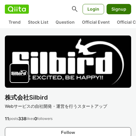
search
Login
Signup
Trend
Stock List
Question
Official Event
Official
株式会社Silbird
Webサービスの自社開発・運営を行うスタートアップ
11
338
0
posts
likes
followers
Follow