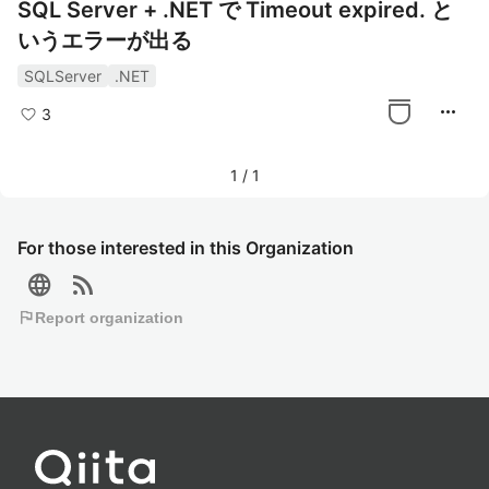
SQL Server + .NET で Timeout expired. と
いうエラーが出る
SQLServer
.NET
more_horiz
3
1
/
1
For those interested in this Organization
language
rss_feed
flag
Report organization