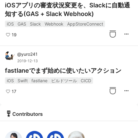
iOSアプリの審査状況変更を、Slackに自動通
知する(GAS + Slack Webhook)
iOS
GAS
Slack
Webhook
AppStoreConnect
more_horiz
19
@
yuro241
2019-12-13
fastlaneでまず始めに使いたいアクション
iOS
Swift
fastlane
ビルドツール
CICD
more_horiz
17
military_tech
Contributors