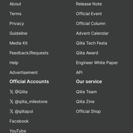
About
Release Note
Terms
Official Event
Privacy
Official Column
Guideline
Advent Calendar
Media Kit
Qiita Tech Festa
Feedback/Requests
Qiita Award
Help
Engineer White Paper
Advertisement
API
Official Accounts
Our service
@Qiita
Qiita Team
@qiita_milestone
Qiita Zine
@qiitapoi
Official Shop
Facebook
YouTube