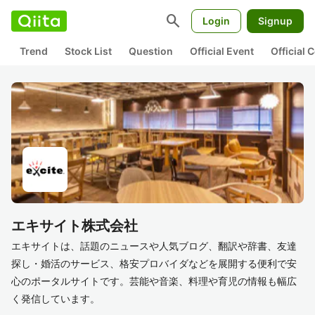
search
Login
Signup
Trend
Stock List
Question
Official Event
Official
エキサイト株式会社
エキサイトは、話題のニュースや人気ブログ、翻訳や辞書、友達
探し・婚活のサービス、格安プロバイダなどを展開する便利で安
心のポータルサイトです。芸能や音楽、料理や育児の情報も幅広
く発信しています。