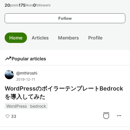
20
175
0
posts
likes
followers
Follow
Home
Articles
Members
Profile
trending_up
Popular articles
@
mthiroshi
2019-12-11
WordPressのボイラーテンプレートBedrock
を導入してみた
WordPress
bedrock
more_horiz
33