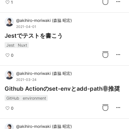
more_horiz
1
@
akihiro-moriwaki
(
森脇 昭宏
)
2021-04-01
Jestでテストを書こう
Jest
Nuxt
more_horiz
0
@
akihiro-moriwaki
(
森脇 昭宏
)
2021-03-24
Github Actionのset-envとadd-path非推奨
GitHub
environment
more_horiz
0
@
akihiro-moriwaki
(
森脇 昭宏
)