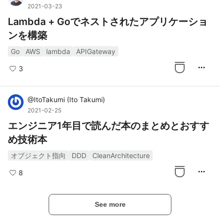
2021-03-23
Lambda + Goでネストされたアプリケーショ
ンを構築
Go
AWS
lambda
APIGateway
more_horiz
3
@
ItoTakumi
(
Ito Takumi
)
2021-02-25
エンジニア1年目で読んだ本のまとめとおすす
め技術本
オブジェクト指向
DDD
CleanArchitecture
more_horiz
8
See more