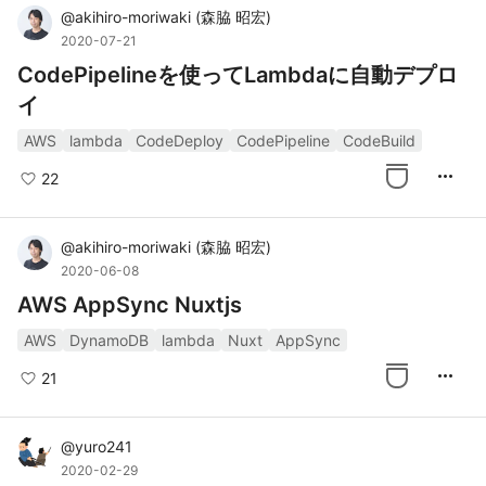
@
akihiro-moriwaki
(
森脇 昭宏
)
2020-07-21
CodePipelineを使ってLambdaに自動デプロ
イ
AWS
lambda
CodeDeploy
CodePipeline
CodeBuild
more_horiz
22
@
akihiro-moriwaki
(
森脇 昭宏
)
2020-06-08
AWS AppSync Nuxtjs
AWS
DynamoDB
lambda
Nuxt
AppSync
more_horiz
21
@
yuro241
2020-02-29