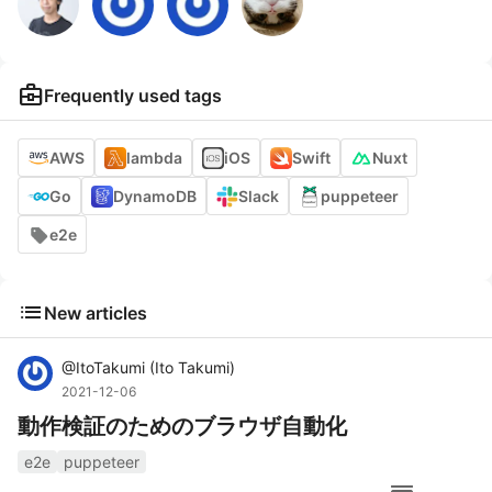
business_center
Frequently used tags
AWS
lambda
iOS
Swift
Nuxt
Go
DynamoDB
Slack
puppeteer
e2e
list
New articles
@
ItoTakumi
(
Ito Takumi
)
2021-12-06
動作検証のためのブラウザ自動化
e2e
puppeteer