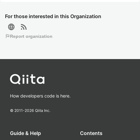
For those interested in this Organization
language
rss_feed
flag
Report organization
How developers code is here.
© 2011-
2026
Qiita Inc.
Guide & Help
Contents