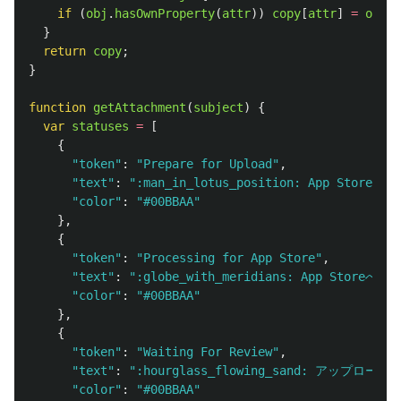
if 
(
obj
.
hasOwnProperty
(
attr
))
copy
[
attr
]
=
obj
[
a
}
return
copy
;
}
function
getAttachment
(
subject
)
{
var
statuses
=
[
{
"
token
"
:
"
Prepare for Upload
"
,
"
text
"
:
"
:man_in_lotus_position: App St
"
color
"
:
"
#00BBAA
"
},
{
"
token
"
:
"
Processing for App Store
"
,
"
text
"
:
"
:globe_with_meridians: App Sto
"
color
"
:
"
#00BBAA
"
},
{
"
token
"
:
"
Waiting For Review
"
,
"
text
"
:
"
:hourglass_flowing_sand: アッ
"
color
"
:
"
#00BBAA
"