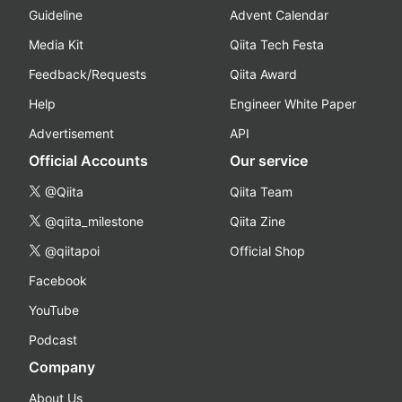
Guideline
Advent Calendar
Media Kit
Qiita Tech Festa
Feedback/Requests
Qiita Award
Help
Engineer White Paper
Advertisement
API
Official Accounts
Our service
@Qiita
Qiita Team
@qiita_milestone
Qiita Zine
@qiitapoi
Official Shop
Facebook
YouTube
Podcast
Company
About Us