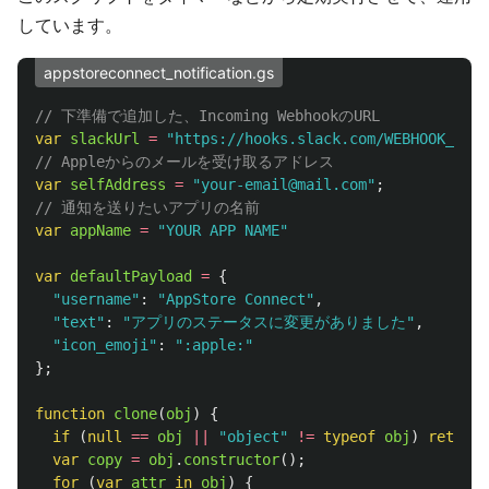
しています。
appstoreconnect_notification.gs
// 下準備で追加した、Incoming WebhookのURL
var
slackUrl
=
"
https://hooks.slack.com/WEBHOOK_URL
"
// Appleからのメールを受け取るアドレス
var
selfAddress
=
"
your-email@mail.com
"
;
// 通知を送りたいアプリの名前
var
appName
=
"
YOUR APP NAME
"
var
defaultPayload
=
{
"
username
"
:
"
AppStore Connect
"
,
"
text
"
:
"
アプリのステータスに変更がありました
"
,
"
icon_emoji
"
:
"
:apple:
"
};
function
clone
(
obj
)
{
if 
(
null
==
obj
||
"
object
"
!=
typeof
obj
)
return
var
copy
=
obj
.
constructor
();
for 
(
var
attr
in
obj
)
{