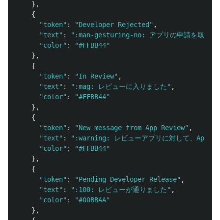
},
{
"
token
"
:
"
Developer Rejected
"
,
"
text
"
:
"
:man-gesturing-no: アプリの申請を取り
"
color
"
:
"
#FFBB44
"
},
{
"
token
"
:
"
In Review
"
,
"
text
"
:
"
:mag: レビューに入りました
"
,
"
color
"
:
"
#FFBB44
"
},
{
"
token
"
:
"
New message from App Review
"
,
"
text
"
:
"
:warning: レビューアプリに対して、App
"
color
"
:
"
#FFBB44
"
},
{
"
token
"
:
"
Pending Developer Release
"
,
"
text
"
:
"
:100: レビューが通りました
"
,
"
color
"
:
"
#00BBAA
"
},