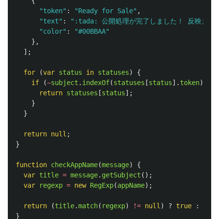
{
"
token
"
:
"
Ready for Sale
"
,
"
text
"
:
"
:tada: 公開処理が完了しました！ 反映ま
"
color
"
:
"
#00BBAA
"
},
];
for 
(
var
status
in
statuses
)
{
if 
(
~
subject
.
indexOf
(
statuses
[
status
].
token
))
{
return
statuses
[
status
];
}
}
return
null
;
}
function
checkAppName
(
message
)
{
var
title
=
message
.
getSubject
();
var
regexp
=
new
RegExp
(
appName
);
return 
(
title
.
match
(
regexp
)
!=
null
)
?
true
:
fals
}