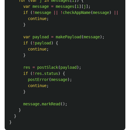
for 
(
var
j
in
messages
[
i
])
{
var
message
=
messages
[
i
][
j
];
if 
(
!
message
||
!
checkAppName
(
message
)
||
!
mes
continue
;
}
var
payload
=
makePayload
(
message
);
if 
(
!
payload
)
{
continue
;
}
res
=
postSlack
(
payload
);
if 
(
!
res
.
status
)
{
postError
(
message
);
continue
;
}
message
.
markRead
();
}
}
}