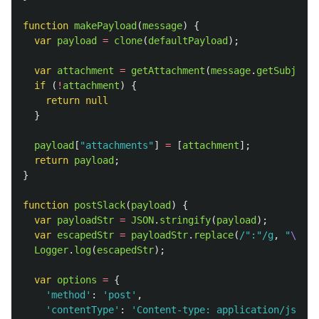
function
makePayload
(
message
)
{
var
payload
=
clone
(
defaultPayload
);
var
attachment
=
getAttachment
(
message
.
getSubject
(
if 
(
!
attachment
)
{
return
null
}
payload
[
"
attachments
"
]
=
[
attachment
];
return
payload
;
}
function
postSlack
(
payload
)
{
var
payloadStr
=
JSON
.
stringify
(
payload
);
var
escapedStr
=
payloadStr
.
replace
(
/":"/g
,
"
\"\
:
\
Logger
.
log
(
escapedStr
);
var
options
=
{
'
method
'
:
'
post
'
,
'
contentType
'
:
'
Content-type: application/json; 