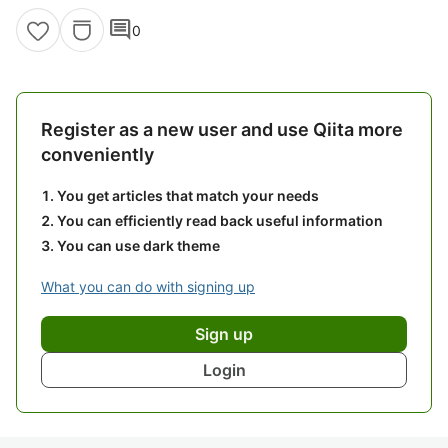
comment
0
Register as a new user and use Qiita more
conveniently
You get articles that match your needs
You can efficiently read back useful information
You can use dark theme
What you can do with signing up
Sign up
Login