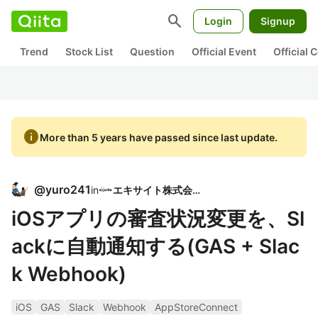
search
Login
Signup
Trend
Stock List
Question
Official Event
Official
info
More than 5 years have passed since last update.
@
yuro241
in
エキサイト株式会社
iOSアプリの審査状況変更を、Sl
ackに自動通知する(GAS + Slac
k Webhook)
iOS
GAS
Slack
Webhook
AppStoreConnect