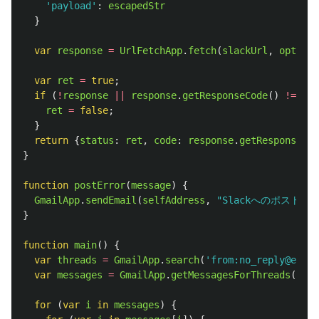
'
payload
'
:
escapedStr
}
var
response
=
UrlFetchApp
.
fetch
(
slackUrl
,
options
var
ret
=
true
;
if 
(
!
response
||
response
.
getResponseCode
()
!=
200
ret
=
false
;
}
return
{
status
:
ret
,
code
:
response
.
getResponseCod
}
function
postError
(
message
)
{
GmailApp
.
sendEmail
(
selfAddress
,
"
Slackへのポストに
}
function
main
()
{
var
threads
=
GmailApp
.
search
(
'
from:no_reply@email
var
messages
=
GmailApp
.
getMessagesForThreads
(
thre
for 
(
var
i
in
messages
)
{