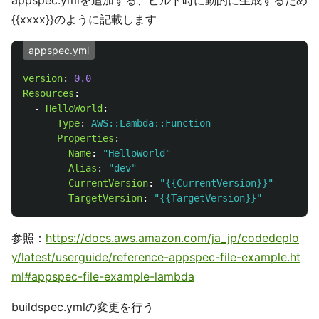
appspec.ymlを追加する、ビルド時に動的に生成するため
{{xxxx}}のように記載します
appspec.yml
version
:
0.0
Resources
:
-
HelloWorld
:
Type
:
AWS::Lambda::Function
Properties
:
Name
:
"
HelloWorld"
Alias
:
"
dev"
CurrentVersion
:
"
{{CurrentVersion}}"
TargetVersion
:
"
{{TargetVersion}}"
参照：
https://docs.aws.amazon.com/ja_jp/codedeplo
y/latest/userguide/reference-appspec-file-example.ht
ml#appspec-file-example-lambda
buildspec.ymlの変更を行う