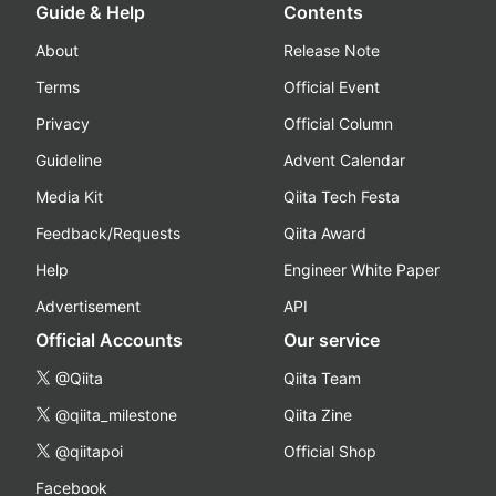
Guide & Help
Contents
About
Release Note
Terms
Official Event
Privacy
Official Column
Guideline
Advent Calendar
Media Kit
Qiita Tech Festa
Feedback/Requests
Qiita Award
Help
Engineer White Paper
Advertisement
API
Official Accounts
Our service
@Qiita
Qiita Team
@qiita_milestone
Qiita Zine
@qiitapoi
Official Shop
Facebook