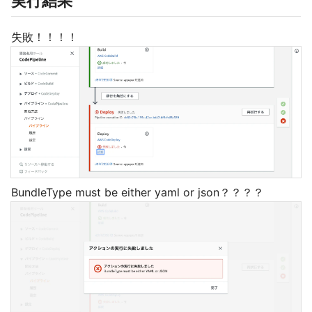
実行結果
失敗！！！！
BundleType must be either yaml or json？？？？