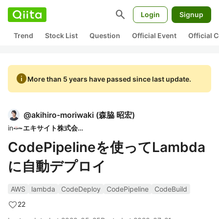
search
Login
Signup
Trend
Stock List
Question
Official Event
Official
info
More than 5 years have passed since last update.
@
akihiro-moriwaki
(
森脇 昭宏
)
in
エキサイト株式会社
CodePipelineを使ってLambda
に自動デプロイ
AWS
lambda
CodeDeploy
CodePipeline
CodeBuild
22