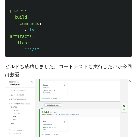
phases
:
build
:
commands
:
-
ls
artifacts
:
files
:
-
"
**/*"
ビルドも成功しました。コードテストも実行したいが今回
は割愛