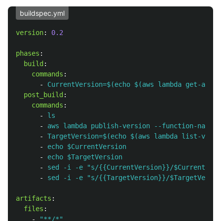
buildspec.yml
version
:
0.2
phases
:
build
:
commands
:
-
CurrentVersion=$(echo $(aws lambda get-alias
post_build
:
commands
:
-
ls
-
aws lambda publish-version --function-name H
-
TargetVersion=$(echo $(aws lambda list-versi
-
echo $CurrentVersion
-
echo $TargetVersion
-
sed -i -e "s/{{CurrentVersion}}/$CurrentVers
-
sed -i -e "s/{{TargetVersion}}/$TargetVersio
artifacts
:
files
:
-
"
**/*"