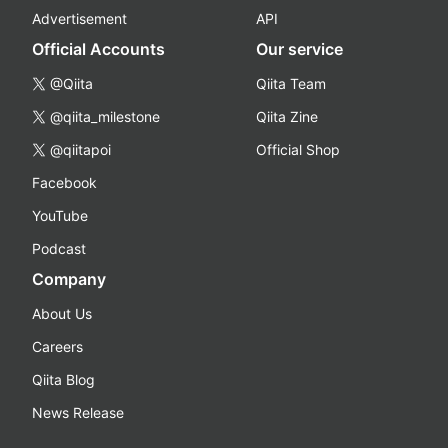
Advertisement
API
Official Accounts
Our service
@Qiita
Qiita Team
@qiita_milestone
Qiita Zine
@qiitapoi
Official Shop
Facebook
YouTube
Podcast
Company
About Us
Careers
Qiita Blog
News Release