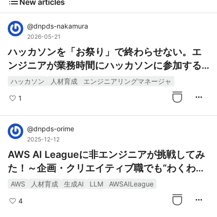
list
New articles
@
dnpds-nakamura
2026-05-21
ハッカソンを「お祭り」で終わらせない。エ
ンジニアが業務時間にハッカソンに参加する
理由。
ハッカソン
人材育成
エンジニアリングマネージャ
more_horiz
1
@
dnpds-orime
2025-12-12
AWS AI Leagueに非エンジニアが挑戦してみ
た！～企画・クリエイティブ職でも“わくわ
く”体験できた理由～
AWS
人材育成
生成AI
LLM
AWSAILeague
more_horiz
4