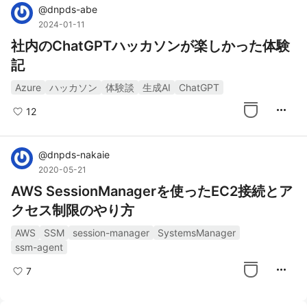
@
dnpds-abe
2024-01-11
社内のChatGPTハッカソンが楽しかった体験
記
Azure
ハッカソン
体験談
生成AI
ChatGPT
more_horiz
12
@
dnpds-nakaie
2020-05-21
AWS SessionManagerを使ったEC2接続とア
クセス制限のやり方
AWS
SSM
session-manager
SystemsManager
ssm-agent
more_horiz
7