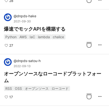
more_horiz
28
@
dnpds-hake
2021-09-30
爆速でモックAPIを構築する
Python
AWS
IaC
lambda
chalice
more_horiz
27
@
dnpds-satou-h
2022-09-13
オープンソースなローコードプラットフォー
ム
RSS
OSS
オープンソース
ローコード
more_horiz
17