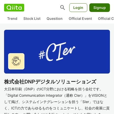
search
Login
Signup
Trend
Stock List
Question
Official Event
Official
株式会社DNPデジタルソリューションズ
大日本印刷（DNP）のICT分野における戦略を担う会社です。
「Digital Communication Integrator（通称 CIer）」をVISIONと
して掲げ、システムインテグレーションを担う「SIer」ではな
く、ICTの力であらゆるものをコミュニケートし、社会の発展に貢