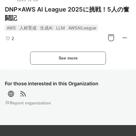
DNP×AWS AI League 2025に挑戦！5人の奮
闘記
AWS
人材育成
生成AI
LLM
AWSAILeague
more_horiz
2
See more
For those interested in this Organization
language
rss_feed
flag
Report organization