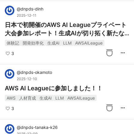
@
dnpds-dinh
2025-12-11
日本で初開催のAWS AI Leagueプライベート
大会参加レポート！生成AIが切り拓く新たな
競争と開発体験
体験記
開発効率化
生成AI
LLM
AWSAILeague
more_horiz
3
@
dnpds-okamoto
2025-12-10
AWS AI Leagueに参加しました！！
AWS
人材育成
生成AI
LLM
AWSAILeague
more_horiz
3
@
dnpds-tanaka-k26
2025-12-09