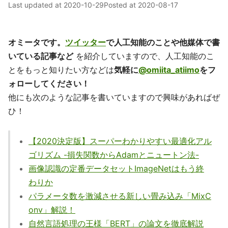
Last updated at
2020-10-29
Posted at
2020-08-17
オミータです。
ツイッター
で人工知能のことや他媒体で書
いている記事など
を紹介していますので、人工知能のこ
とをもっと知りたい方などは
気軽に
@omiita_atiimo
をフ
ォローしてください！
他にも次のような記事を書いていますので興味があればぜ
ひ！
【2020決定版】スーパーわかりやすい最適化アル
ゴリズム -損失関数からAdamとニュートン法-
画像認識の定番データセットImageNetはもう終
わりか
パラメータ数を激減させる新しい畳み込み「MixC
onv」解説！
自然言語処理の王様「BERT」の論文を徹底解説