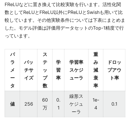
FReLUなどに置き換えて比較実験を行います。活性化関
数としてReLUとFReLU以外にPReLUとSwishも用いて比
較しています。その他実験条件については下表にまとめま
した。モデル評価は評価用データセットのTop-1精度で行
っています。
パ
ス
重
ラ
バッ
テ
学
学習率
み
ドロッ
メ
チサ
ッ
習
スケジ
減
プアウ
ー
イズ
プ
率
ューラ
衰
ト率
タ
数
率
線形ス
60
0.
1e-
値
256
ケジュ
0.1
万
1
4
ーラ