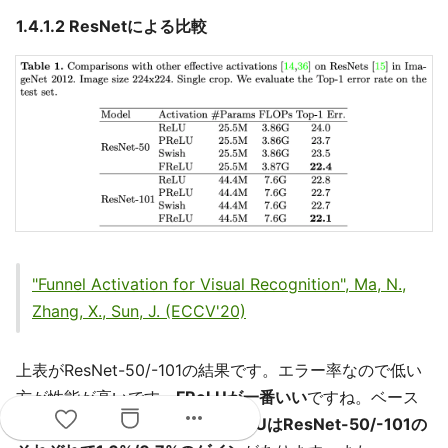
1.4.1.2 ResNetによる比較
"Funnel Activation for Visual Recognition", Ma, N.,
Zhang, X., Sun, J. (ECCV'20)
上表がResNet-50/-101の結果です。エラー率なので低い
方が性能が高いです。
FReLUが一番いい
ですね。ベース
more_horiz
ラインのReLUと比べると、
FReLUはResNet-50/-101の