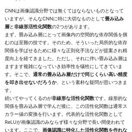
CNNは画像認識分野では無くてはならないものとなって
いますが、そんなCNNに特に大切なものとして
畳み込み
層
と
非線形活性化関数
の2つがあります。
まず、畳み込み層にとって画像内の空間的な依存関係を掴
むのは至難の技です。そのため、そういった局所的な依存
関係を学ばせるために様々な正則化手法などが提案され精
度向上を経てきました。ただし、それに伴い畳み込み層は
ますます複雑になっていき効率性を犠牲にしてきていま
す。そこで、
通常の畳み込み層だけで同じくらい高い精度
を叩き出せないだろうか
、という素朴な疑問が思いつきま
す。
続いてやってくるのが
非線形な活性化関数
です。線形的な
関係を畳み込み層で学んだ後に、この活性化関数は通常ス
カラー値の変換を行います。代表的な活性化関数として
ReLUが画像認識のみならず様々な分野で長い間使われて
います。ここで、
画像認識に特化した活性化関数を作れな