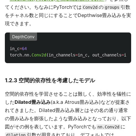
てください。ちなみにPyTorchでは
の
引数
Conv2d
groups
をチャネル数と同じにすることでDepthwise畳み込みを実
現できます。
DepthConv
in_c
=
64
torch
.
nn
.
Conv2d
(
in_channels
=
in_c
,
out_channels
=
in_c
,
1.2.3 空間的依存性を考慮したモデル
空間的依存性を学習させることは難しく、効率性を犠牲に
した
Dilated畳み込み
(a.k.a Atrous畳み込み)などが提案さ
れてきました。Dilated畳み込み層とはその名の通り通常
の畳み込みを膨張したような畳み込みとなっており、以下
図がその例を表しています。PyTorchでも
に
nn.Conv2d
引数が用意されており、デフォルトでは
dilation