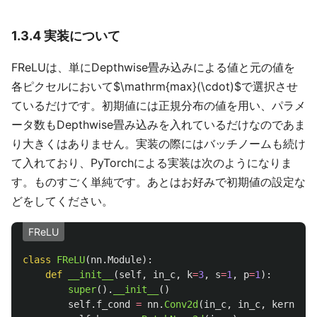
1.3.4 実装について
FReLUは、単にDepthwise畳み込みによる値と元の値を
各ピクセルにおいて$\mathrm{max}(\cdot)$で選択させ
ているだけです。初期値には正規分布の値を用い、パラメ
ータ数もDepthwise畳み込みを入れているだけなのであま
り大きくはありません。実装の際にはバッチノームも続け
て入れており、PyTorchによる実装は次のようになりま
す。ものすごく単純です。あとはお好みで初期値の設定な
どをしてください。
FReLU
class
FReLU
(
nn
.
Module
):
def
__init__
(
self
,
in_c
,
k
=
3
,
s
=
1
,
p
=
1
):
super
().
__init__
()
self
.
f_cond
=
nn
.
Conv2d
(
in_c
,
in_c
,
kernel_s