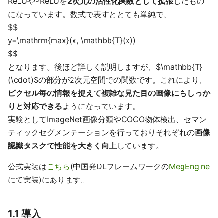
ReLUやPReLUを
2次元の活性化関数として拡張
したもの
になっています。数式で表すととても単純で、
$$
y=\mathrm{max}(x, \mathbb{T}(x))
$$
となります。後ほど詳しく説明しますが、$\mathbb{T}
(\cdot)$の部分が2次元空間での関数です。これにより、
ピクセル毎の情報を捉えて複雑な見た目の画像にもしっか
りと対応できる
ようになっています。
実験としてImageNet画像分類やCOCO物体検出、セマン
ティックセグメンテーションを行っておりそれぞれの
画像
認識タスクで性能を大きく向上
しています。
公式実装は
こちら
(中国発DLフレームワークの
MegEngine
にて実装)にあります。
1.1 導入