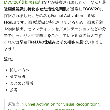
MVC'20)]
(
[拙著解説]
)などが提案されましたが、なんと最
近
画像認識に特化させた活性化関数
が登場し
ECCV'20
に
採択されました。その名もFunnel Activation、通称
FReLU
です。画像認識に特化させているため、画像分類
や物体検出、セマンティックセグメンテーションなどの分
野でしっかりと性能向上を果たしている期待の新人です。
それでは早速
FReLUの仕組みとその凄さを見ていきまし
ょう
！
流れ
:
忙しい方へ
論文解説
まとめと所感
参考
原論文:
"Funnel Activation for Visual Recognition",