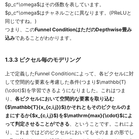
$p_c^\omega$はその係数を表しています。
$p_c^\omega$はチャネルごとに異なります。(PReLUと
同じですね。)
つまり、この
Funnel ConditionはただのDepthwise畳み
込み
であることがわかります。
1.3.3 ピクセル毎のモデリング
上で定義したFunnel Conditionによって、各ピクセルに対
して空間的な要素を考慮した条件(つまり$\mathbb{T}
(\cdot)$)を学習できるようになりました。これはつま
り、
各ピクセルにおいて空間的な要素を取り込む
($\mathbb{T}(x_{c,i,j})$)かそれともそのピクセルのま
まにするか($x_{c,i,j}$)を$\mathrm{max}(\cdot)$によ
って判定させることができる
、ということです。これによ
り、これまではどのピクセルにおいてもそのままの形でし