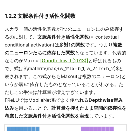
1.2.2 文脈条件付き活性化関数
スカラー値の活性化関数が1つのニューロンにのみ依存す
るのに対して、
文脈条件付き活性化関数
(= contextual
conditional activation)
は多対1の関数
です。つまり
複数
のニューロンたちに依存した関数
となっています。代表的
なものがMaxout
[Goodfellow, I.(2013)]
と呼ばれるもの
で、式は$\mathrm{max}(w_1^Tx+b_1, w_2^Tx+b_2)$と
表されます。この式からもMaxoutは複数のニューロン(と
いうか層)に依存したものとなっていることがわかる。た
だしこの手法は計算量が増えすぎています。
FReLUではMobileNet系でよく使われる
Depthwise畳み
込み
を用いることで、
計算量を抑えたまま空間的依存性を
考慮した文脈条件付き活性化関数を実現
しています。