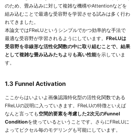
のため、畳み込みに対して複雑な機構やAttentionなどを
組み込むことで最適な受容野を学習させる試みは多く行わ
れてきました。
本論文ではFReLUというシンプルでかつ効率的な手法で
最適な受容野が学習されるようにしています。
FReLUは
受容野を非線形な活性化関数の中に取り組むことで、結果
として複雑な畳み込みたちよりも高い性能
を示していま
す。
1.3 Funnel Activation
ここからはいよいよ画像認識特化型の活性化関数である
FReLUの説明に入っていきます。FReLUの特徴といえば
なんと言っても
空間的要素を考慮した2次元のFunnel
Condition
を使っているということです。さらにFReLUに
よってピクセル毎のモデリングも可能にしています。