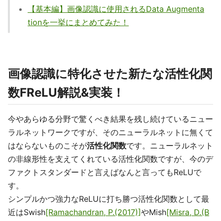
【基本編】画像認識に使用されるData Augmenta
tionを一挙にまとめてみた！
画像認識に特化させた新たな活性化関
数FReLU解説&実装！
今やあらゆる分野で驚くべき結果を残し続けているニュー
ラルネットワークですが、そのニューラルネットに無くて
はならないものこそが
活性化関数
です。ニューラルネット
の非線形性を支えてくれている活性化関数ですが、今のデ
ファクトスタンダードと言えばなんと言ってもReLUで
す。
シンプルかつ強力なReLUに打ち勝つ活性化関数として最
近はSwish
[Ramachandran, P.(2017)]
やMish
[Misra, D.(B