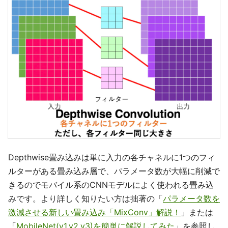
Depthwise畳み込みは単に入力の各チャネルに1つのフィ
ルターがある畳み込み層で、パラメータ数が大幅に削減で
きるのでモバイル系のCNNモデルによく使われる畳み込
みです。より詳しく知りたい方は拙著の「
パラメータ数を
激減させる新しい畳み込み「MixConv」解説！
」または
「
MobileNet(v1,v2,v3)を簡単に解説してみた
」を参照し