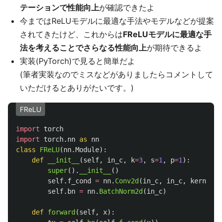
テーションで性能向上
が確認できたよ
今まではReLUモデルに最適な手法やモデルなどが提案
されてきたけど、これからは
FReLUモデルに最適な手
法を考えることでさらなる性能向上
が期待できるよ
実装(PyTorch)で見ると簡単だよ
(筆者実装なのでミスなどがありましたらコメントして
いただけるとありがたいです。)
FReLU
import
torch
import
torch.nn
as
nn
class
FReLU
(
nn
.
Module
):
def
__init__
(
self
,
in_c
,
k
=
3
,
s
=
1
,
p
=
1
):
super
().
__init__
()
self
.
f_cond
=
nn
.
Conv2d
(
in_c
,
in_c
,
kernel_s
self
.
bn
=
nn
.
BatchNorm2d
(
in_c
)
def
forward
(
self
,
x
):