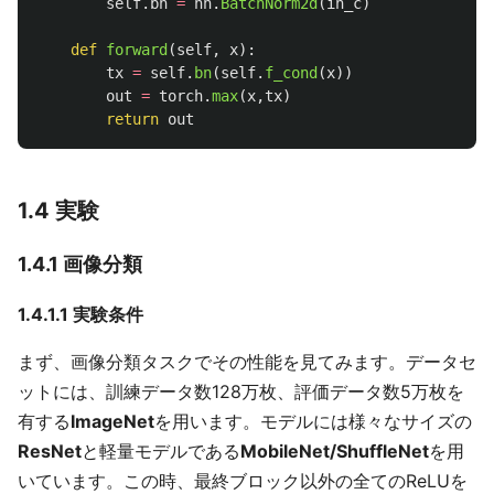
self
.
bn
=
nn
.
BatchNorm2d
(
in_c
)
def
forward
(
self
,
x
):
tx
=
self
.
bn
(
self
.
f_cond
(
x
))
out
=
torch
.
max
(
x
,
tx
)
return
out
1.4 実験
1.4.1 画像分類
1.4.1.1 実験条件
まず、画像分類タスクでその性能を見てみます。データセ
ットには、訓練データ数128万枚、評価データ数5万枚を
有する
ImageNet
を用います。モデルには様々なサイズの
ResNet
と軽量モデルである
MobileNet/ShuffleNet
を用
いています。この時、最終ブロック以外の全てのReLUを