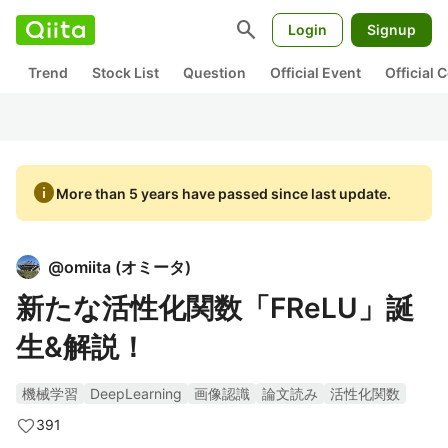
search
Login
Signup
Trend
Stock List
Question
Official Event
Official
info
More than 5 years have passed since last update.
@
omiita
(
オミータ
)
新たな活性化関数「FReLU」誕
生&解説！
機械学習
DeepLearning
画像認識
論文読み
活性化関数
391