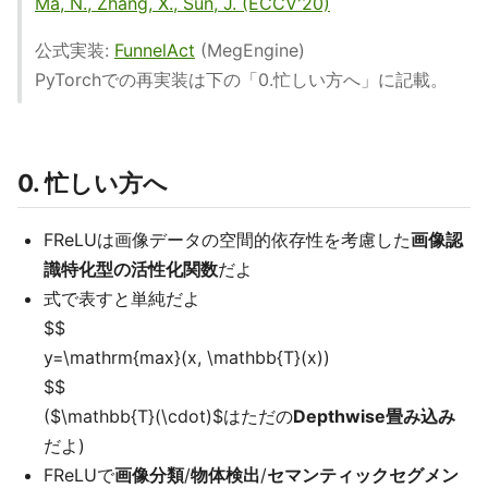
Ma, N., Zhang, X., Sun, J. (ECCV'20)
公式実装:
FunnelAct
(MegEngine)
PyTorchでの再実装は下の「0.忙しい方へ」に記載。
0. 忙しい方へ
FReLUは画像データの空間的依存性を考慮した
画像認
識特化型の活性化関数
だよ
式で表すと単純だよ
$$
y=\mathrm{max}(x, \mathbb{T}(x))
$$
($\mathbb{T}(\cdot)$はただの
Depthwise畳み込み
だよ)
FReLUで
画像分類
/
物体検出
/
セマンティックセグメン