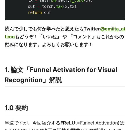
tx
=
self
.
bn
(
self
.
f_cond
(
x
))
out
=
torch
.
max
(
x
,
tx
)
return
out
読んで少しでも何か学べたと思えたらTwitter
@omiita_at
timo
もどうぞ！「いいね」 や 「コメント」もこれからの
励みになります。よろしくお願いします！
1. 論文「Funnel Activation for Visual
Recognition」解説
1.0 要約
早速ですが、今回紹介する
FReLU
(=Funnel Activation)は