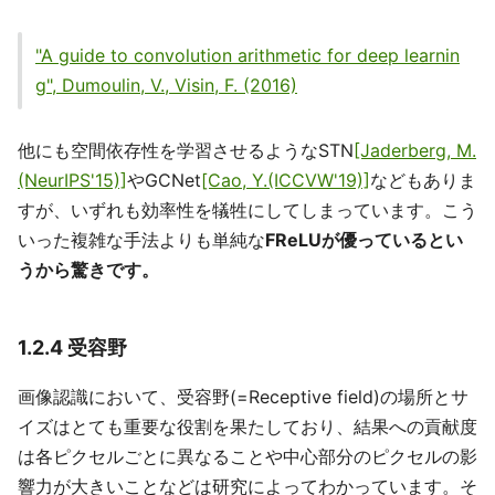
"A guide to convolution arithmetic for deep learnin
g", Dumoulin, V., Visin, F. (2016)
他にも空間依存性を学習させるようなSTN
[Jaderberg, M.
(NeurIPS'15)]
やGCNet
[Cao, Y.(ICCVW'19)]
などもありま
すが、いずれも効率性を犠牲にしてしまっています。こう
いった複雑な手法よりも単純な
FReLUが優っているとい
うから驚きです。
1.2.4 受容野
画像認識において、受容野(=Receptive field)の場所とサ
イズはとても重要な役割を果たしており、結果への貢献度
は各ピクセルごとに異なることや中心部分のピクセルの影
響力が大きいことなどは研究によってわかっています。そ