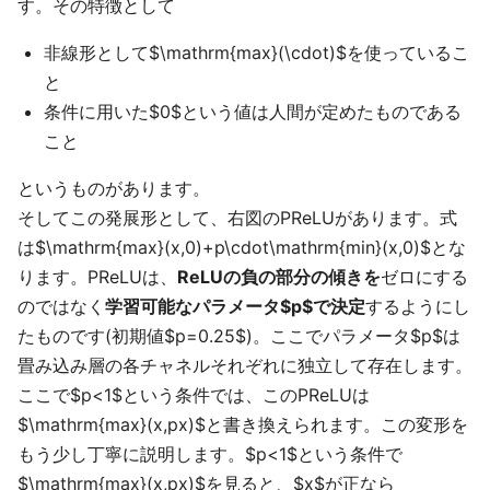
す。その特徴として
非線形として$\mathrm{max}(\cdot)$を使っているこ
と
条件に用いた$0$という値は人間が定めたものである
こと
というものがあります。
そしてこの発展形として、右図のPReLUがあります。式
は$\mathrm{max}(x,0)+p\cdot\mathrm{min}(x,0)$とな
ります。PReLUは、
ReLUの負の部分の傾きを
ゼロにする
のではなく
学習可能なパラメータ$p$で決定
するようにし
たものです(初期値$p=0.25$)。ここでパラメータ$p$は
畳み込み層の各チャネルそれぞれに独立して存在します。
ここで$p<1$という条件では、このPReLUは
$\mathrm{max}(x,px)$と書き換えられます。この変形を
もう少し丁寧に説明します。$p<1$という条件で
$\mathrm{max}(x,px)$を見ると、$x$が正なら