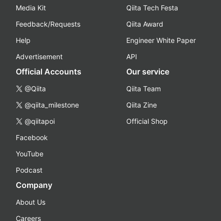
Media Kit
Qiita Tech Festa
Feedback/Requests
Qiita Award
Help
Engineer White Paper
Advertisement
API
Official Accounts
Our service
@Qiita
Qiita Team
@qiita_milestone
Qiita Zine
@qiitapoi
Official Shop
Facebook
YouTube
Podcast
Company
About Us
Careers