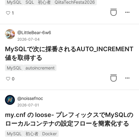
MySQL
SQL
初心者
QiitaTechFesta2026
more_horiz
1
@
LittleBear-6w6
2026-07-04
MySQLで次に採番されるAUTO_INCREMENT
値を取得する
MySQL
autoincrement
more_horiz
0
@
noissefnoc
2026-07-01
my.cnf の loose- プレフィックスでMySQLの
ローカルコンテナの設定フローを簡素化する
MySQL
初心者
Docker