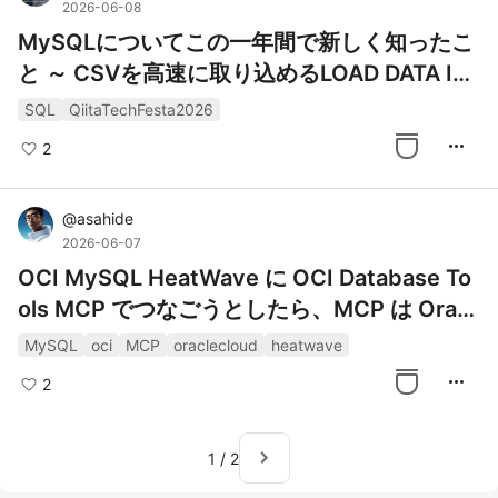
2026-06-08
MySQLについてこの一年間で新しく知ったこ
と ～ CSVを高速に取り込めるLOAD DATA IN
FILE～
SQL
QiitaTechFesta2026
more_horiz
2
@
asahide
2026-06-07
OCI MySQL HeatWave に OCI Database To
ols MCP でつなごうとしたら、MCP は Oracl
e 接続限定だった（2026/6）
MySQL
oci
MCP
oraclecloud
heatwave
more_horiz
2
navigate_next
1
/
2