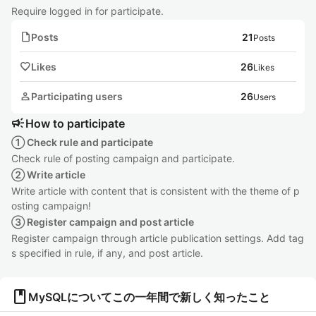
Require logged in for participate.
note
Posts
21
Posts
favorite
Likes
26
Likes
person
Participating users
26
Users
campaign
How to participate
① Check rule and participate
Check rule of posting campaign and participate.
② Write article
Write article with content that is consistent with the theme of p
osting campaign!
③ Register campaign and post article
Register campaign through article publication settings. Add tag
s specified in rule, if any, and post article.
book
MySQLについてこの一年間で新しく知ったこと