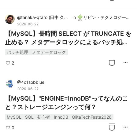
@
tanaka-qtaro
(
田中 久太郎
in
)
リビン・テクノロジーズ株式会社
2026-06-22
【MySQL】長時間 SELECT が TRUNCATE を
止める？ メタデータロックによるバッチ処理
遅延の罠と対策
バッチ処理
メタデータロック
more_horiz
2
@
4o1sobblue
2026-06-22
【MySQL】"ENGINE=InnoDB"ってなんのこ
と？ストレージエンジンって何？
MySQL
SQL
初心者
InnoDB
QiitaTechFesta2026
more_horiz
0