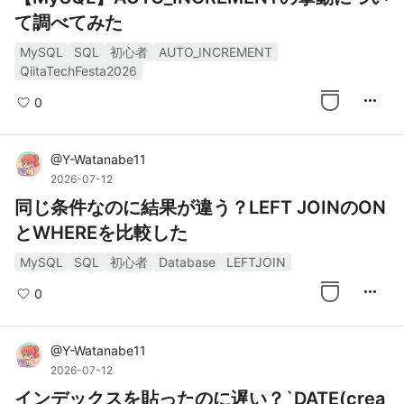
て調べてみた
MySQL
SQL
初心者
AUTO_INCREMENT
QiitaTechFesta2026
more_horiz
0
@
Y-Watanabe11
2026-07-12
同じ条件なのに結果が違う？LEFT JOINのON
とWHEREを比較した
MySQL
SQL
初心者
Database
LEFTJOIN
more_horiz
0
@
Y-Watanabe11
2026-07-12
インデックスを貼ったのに遅い？`DATE(crea