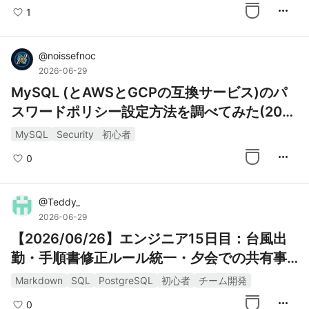
more_horiz
1
@
noissefnoc
2026-06-29
MySQL (とAWSとGCPの互換サービス)のパ
スワードポリシー設定方法を調べてみた(202
6年度版)
MySQL
Security
初心者
more_horiz
0
@
Teddy_
2026-06-29
【2026/06/26】エンジニア15日目：台風出
勤・手順書修正ルール統一・夕会での共有事
項
Markdown
SQL
PostgreSQL
初心者
チーム開発
more_horiz
0