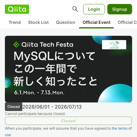
search
Login
Signup
Trend
Stock List
Question
Official Event
Official
2026/06/01 - 2026/07/13
Closed
Cannot participate because closed.
Closed
When you participate, we will assume that you have agreed to
the terms of
use