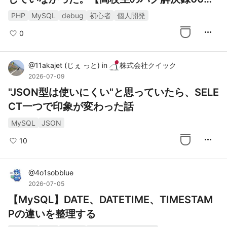
3】
PHP
MySQL
debug
初心者
個人開発
more_horiz
0
@
11akajet
(
じぇ っと
)
in
株式会社クイック
2026-07-09
"JSON型は使いにくい"と思っていたら、SELE
CT一つで印象が変わった話
MySQL
JSON
more_horiz
10
@
4o1sobblue
2026-07-05
【MySQL】DATE、DATETIME、TIMESTAM
Pの違いを整理する