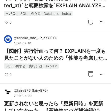
ted_at)`と範囲検索を`EXPLAIN ANALYZE`
で比較した
MySQL
SQL
初心者
Database
index
more_horiz
0
@
tanaka_taro_JP_KYUSYU
2026-07-10
【図解】実行計画って何？ EXPLAINを一度も
見たことがない人のための「性能を考慮したD
B設計・実装」入門
SQL
初学者
実行計画
explain
more_horiz
0
@
fairy876
(
fairy876
)
2026-07-09
更新されないと思ったら「更新日時」を更新
していなかった。【高校生のバグ解決録00