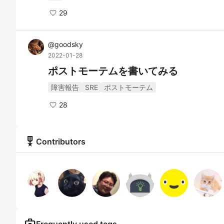
29
@
goodsky
2022-01-28
ポストモーテムを書いてみる
障害報告
SRE
ポストモーテム
28
military_tech
Contributors