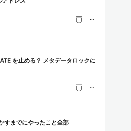
ルアドレス
more_horiz
UNCATE を止める？ メタデータロックに
more_horiz
動かすまでにやったこと全部