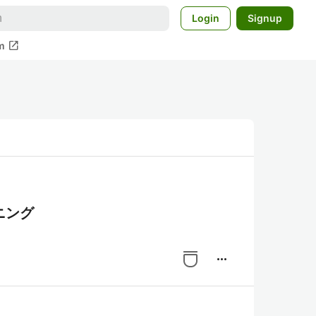
Login
Signup
open_in_new
m
ニング
more_horiz