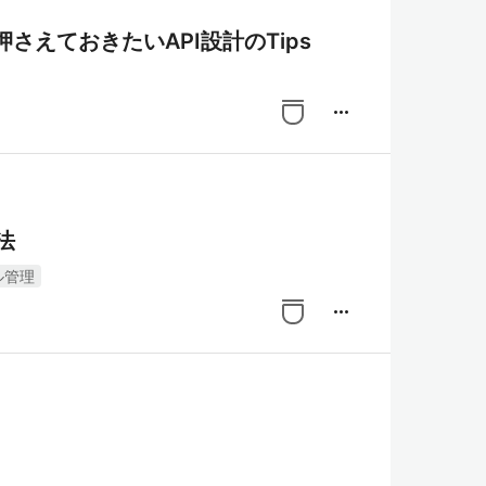
最低限押さえておきたいAPI設計のTips
more_horiz
法
ル管理
more_horiz