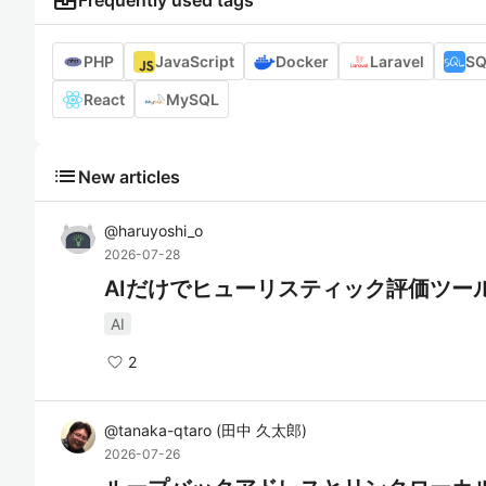
business_center
Frequently used tags
PHP
JavaScript
Docker
Laravel
SQ
React
MySQL
list
New articles
@
haruyoshi_o
2026-07-28
AIだけでヒューリスティック評価ツー
AI
2
@
tanaka-qtaro
(
田中 久太郎
)
2026-07-26