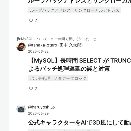
ループバックアドレスとリンクローカ
ループバックアドレス
リンクローカルアドレス
2
flag
MySQLについてこの一年間で新しく知ったこと
@
tanaka-qtaro
(
田中 久太郎
)
2026-06-22
【MySQL】長時間 SELECT が TR
よるバッチ処理遅延の罠と対策
バッチ処理
メタデータロック
2
@
haruyoshi_o
2026-05-29
公式キャラクターをAIで3D風にして