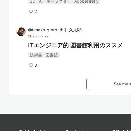
3D
AI
キャラクター
AdobeFirefly
2
@
tanaka-qtaro
(
田中 久太郎
)
2026-05-22
ITエンジニア的 図書館利用のススメ
技術書
図書館
0
See mor