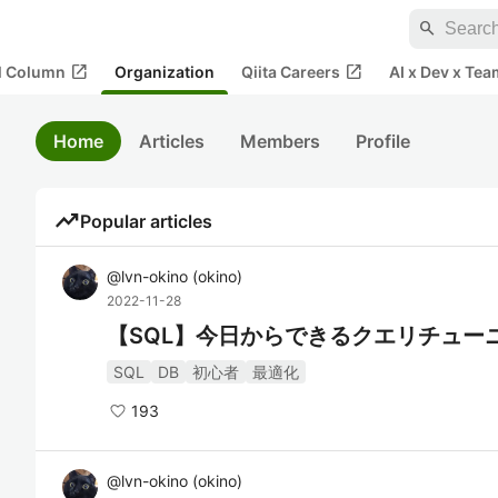
search
open_in_new
open_in_new
al Column
Organization
Qiita Careers
AI x Dev x Tea
Home
Articles
Members
Profile
trending_up
Popular articles
@
lvn-okino
(
okino
)
2022-11-28
【SQL】今日からできるクエリチュー
SQL
DB
初心者
最適化
193
@
lvn-okino
(
okino
)