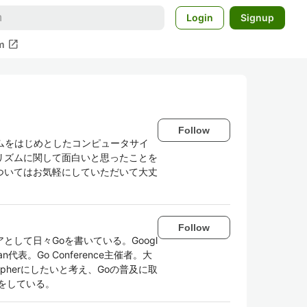
Login
Signup
open_in_new
m
Follow
ズムをはじめとしたコンピュータサイ
リズムに関して面白いと思ったことを
ついてはお気軽にしていただいて大丈
Follow
して日々Goを書いている。Googl
Japan代表。Go Conference主催者。大
pherにしたいと考え、Goの普及に取
をしている。