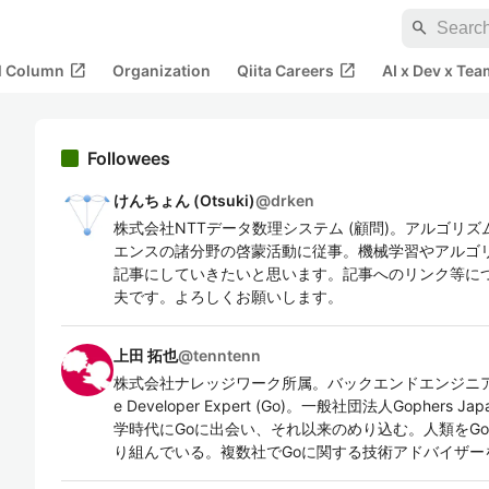
search
open_in_new
open_in_new
al Column
Organization
Qiita Careers
AI x Dev x Tea
Followees
けんちょん (Otsuki)
@
drken
株式会社NTTデータ数理システム (顧問)。アルゴリ
エンスの諸分野の啓蒙活動に従事。機械学習やアルゴ
記事にしていきたいと思います。記事へのリンク等に
夫です。よろしくお願いします。
上田 拓也
@
tenntenn
株式会社ナレッジワーク所属。バックエンドエンジニアと
e Developer Expert (Go)。一般社団法人Gophers 
学時代にGoに出会い、それ以来のめり込む。人類をGo
り組んでいる。複数社でGoに関する技術アドバイザー