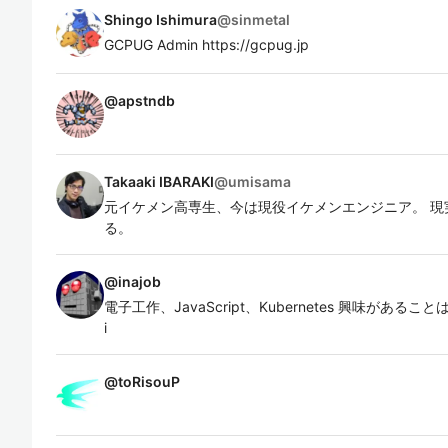
Shingo Ishimura
@
sinmetal
GCPUG Admin https://gcpug.jp
@
apstndb
Takaaki IBARAKI
@
umisama
元イケメン高専生、今は現役イケメンエンジニア。 現
る。
@
inajob
電子工作、JavaScript、Kubernetes 興味があることは何でも！
i
@
toRisouP