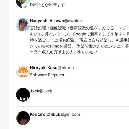
D言語とか出来ます
Naoyoshi Aikawa
@
awakia
言語処理→画像認識→音声認識の道を歩んでるエンジニ
Aで３ヶ月インターン、Googleで新卒として１年２ヶ月、
時を過ごし、上場も経験。 現在は自ら起業し、AI議
かりの会社Rimoを運営。 副業で働きたいエンジニア募集
本業年収700万以上の人が多いかな？
Hiroyuki Kusu
@
hkusu
Software Engineer
Jxck
@
Jxck
Koutaro Chikuba
@
mizchi