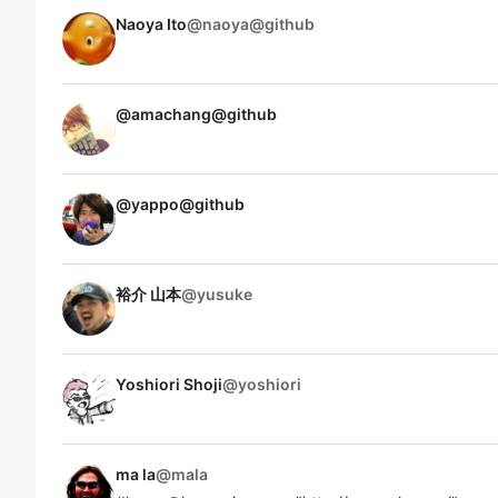
Naoya Ito
@
naoya@github
@
amachang@github
@
yappo@github
裕介 山本
@
yusuke
Yoshiori Shoji
@
yoshiori
ma la
@
mala