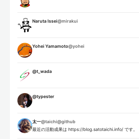
Naruta Issei
@
mirakui
Yohei Yamamoto
@
yohei
@
t_wada
@
typester
太一
@
taichi@github
最近の活動成果は https://blog.satotaichi.info/ です。