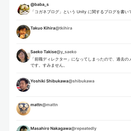
@
baba_s
「コガネブログ」という Unity に関するブログを書
Takuo Kihira
@
tkihira
Saeko Takise
@
y_saeko
「前職ディレクター」になってしまったので、過去の
です。すみません。
Yoshiki Shibukawa
@
shibukawa
mattn
@
mattn
Masahiro Nakagawa
@
repeatedly