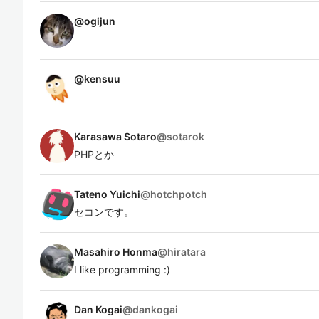
@
ogijun
@
kensuu
Karasawa Sotaro
@
sotarok
PHPとか
Tateno Yuichi
@
hotchpotch
セコンです。
Masahiro Honma
@
hiratara
I like programming :)
Dan Kogai
@
dankogai