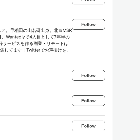
Follow
ア。早稲田の山名研出身。北京MSR
Wantedlyで4人目として7年半の
事録サービスを作る副業・リモートば
してます！Twitterでお声掛けを。
Follow
Follow
Follow