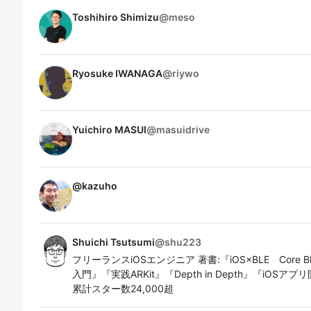
Toshihiro Shimizu
@
meso
Ryosuke IWANAGA
@
riywo
Yuichiro MASUI
@
masuidrive
@
kazuho
Shuichi Tsutsumi
@
shu223
フリーランスiOSエンジニア 著書:『iOS×BLE Core Bl
入門』『実践ARKit』『Depth in Depth』『iOSアプ
累計スター数24,000超