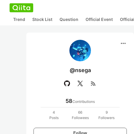
Trend
Stock List
Question
Official Event
Offici
more_horiz
@nsega
rss_feed
58
Contributions
4
66
9
Posts
Followees
Followers
Follow