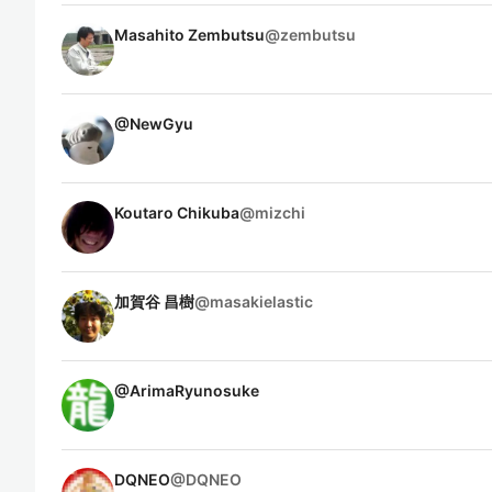
Masahito Zembutsu
@
zembutsu
@
NewGyu
Koutaro Chikuba
@
mizchi
加賀谷 昌樹
@
masakielastic
@
ArimaRyunosuke
DQNEO
@
DQNEO