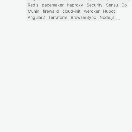
Redis
pacemaker
haproxy
Security
Sensu
Go
Munin
firewalld
cloud-init
wercker
Hubot
Angular2
Terraform
BrowserSync
Node.js