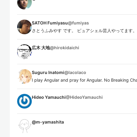
SATOH Fumiyasu
@
fumiyas
さとうふみやす です。 ピュアシェル芸人やってます。
広木 大地
@
hirokidaichi
Suguru Inatomi
@
lacolaco
I play Angular and pray for Angular. No Breaking Ch
Hideo Yamauchi
@
HideoYamauchi
@
m-yamashita