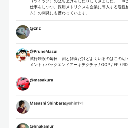
（ツイック）の立ち上げをしたりしてきました。 今
仕事をしつつ、採用メトリクスを企業に導入する適性検査
ム）の開発にも携わっています。
@
znz
@
PruneMazui
試行錯誤の毎日 割と雑食だけどよくいるのはこの辺 ⇒
メント / バックエンドアーキテクチャ / OOP / FP / RD
@
masakura
Masashi Shinbara
@
shin1x1
@
hnakamur