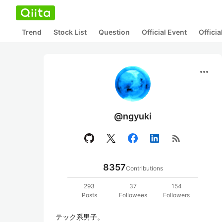
Trend
Stock List
Question
Official Event
Offici
more_horiz
@ngyuki
rss_feed
8357
Contributions
293
37
154
Posts
Followees
Followers
テック系男子。
