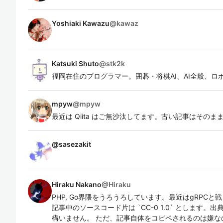
Yoshiaki Kawazu
@
kawaz
Katsuki Shuto
@
stk2k
福岡在住のプログラマー。囲碁・将棋AI、AI全般、
mpyw
@
mpyw
最近は Qiita はご無沙汰してます。古い記事はその
@
sasezakit
Hiraku Nakano
@
Hiraku
PHP, Go界隈をうろうろしています。最近はgRPC
記事中のソースコード片は `CC-0 1.0` とします
構いません。 ただ、記事自体をコピペされるのは嫌な