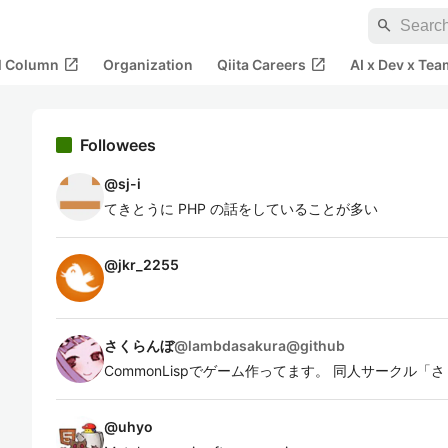
search
open_in_new
open_in_new
al Column
Organization
Qiita Careers
AI x Dev x Tea
Followees
@
sj-i
てきとうに PHP の話をしていることが多い
@
jkr_2255
さくらんぼ
@
lambdasakura@github
CommonLispでゲーム作ってます。 同人サークル
@
uhyo