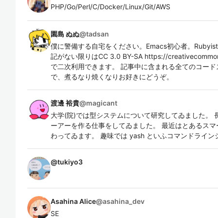
PHP/Go/Perl/C/Docker/Linux/Git/AWS
園島 ぬぬ
@
tadsan
僕に警備する自宅をください。Emacs初心者。Rubyi
記がない限りはCC 3.0 BY-SA https://creativecommons.o
で二次利用できます。 記事中に含まれる全てのコード
で、煮るなり焼くなりお好きにどうぞ。
渡邊 裕貴
@
magicant
大学(院)では型システムについて研究してゐました。
ーアーを作る仕事をしてゐました。 最近はとあるスマ
わってゐます。 趣味では yash といふコマンドライ
@
tukiyo3
Asahina Alice
@
asahina_dev
SE