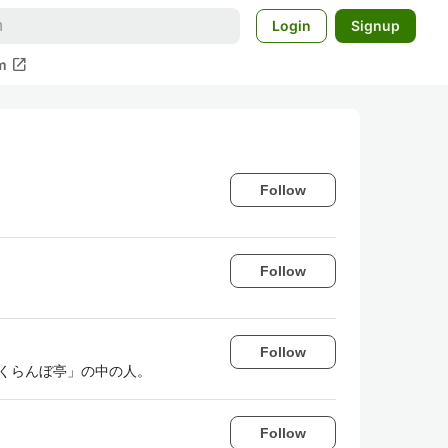
Login
Signup
open_in_new
m
Follow
Follow
Follow
「さくらんぼ亭」の中の人。
Follow