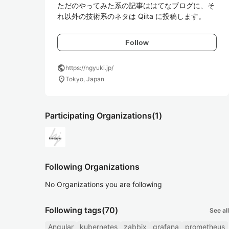
ただのやってみた系の記事ははてなブログに、そ
れ以外の技術系のネタは Qiita に投稿します。
Follow
public
https://ngyuki.jp/
location_on
Tokyo, Japan
Participating Organizations
(1)
Following Organizations
No Organizations you are following
Following tags
(70)
See all
Angular
kubernetes
zabbix
grafana
prometheus