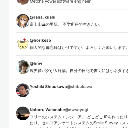
Metcha yowai software engineer
@
rana_kualu
富士山🗻の里親。 不労所得で生きたい。
@
horikeso
個人的な備忘録ばかりですが、よろしくお願いします
@
hnw
境界値バグが大好物。自分の日記で書くには小ネタすぎる
Yoshiki Shibukawa
@
shibukawa
Noboru Watanabe
@
nwsoyogi
フリーのシステムエンジニア。 どこどこJPを作った
たり、セルフアンケートシステムのSmile Survey（