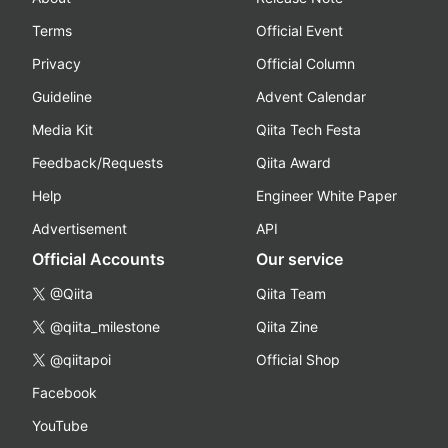
Terms
Official Event
Privacy
Official Column
Guideline
Advent Calendar
Media Kit
Qiita Tech Festa
Feedback/Requests
Qiita Award
Help
Engineer White Paper
Advertisement
API
Official Accounts
Our service
@Qiita
Qiita Team
@qiita_milestone
Qiita Zine
@qiitapoi
Official Shop
Facebook
YouTube