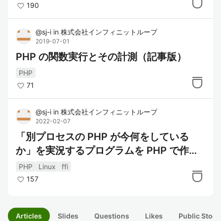
190
@
sj-i
in
株式会社インフィニットループ
2019-07-01
PHP の関数実行とその計測（記事版）
PHP
71
@
sj-i
in
株式会社インフィニットループ
2022-02-07
「別プロセスの PHP が今何をしている
か」を実況するプログラムを PHP で作っ
た
PHP
Linux
ffi
157
Articles
Slides
Questions
Likes
Public Stock