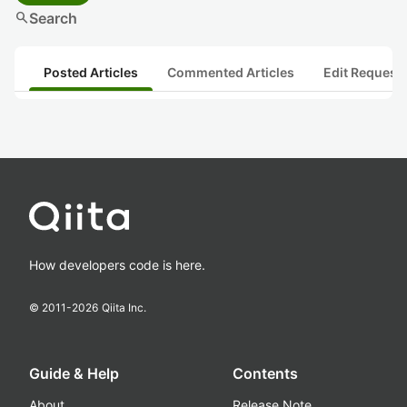
search
Search
Posted Articles
Commented Articles
Edit Request
How developers code is here.
© 2011-
2026
Qiita Inc.
Guide & Help
Contents
About
Release Note