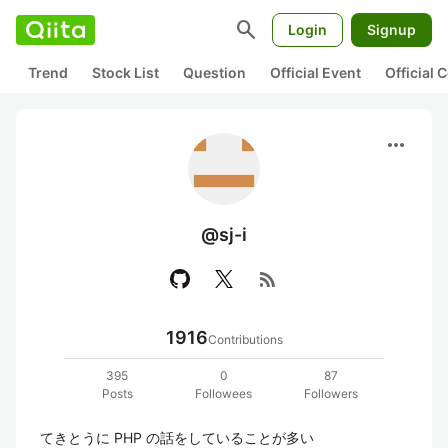
search
Login
Signup
Trend
Stock List
Question
Official Event
Official
more_horiz
@sj-i
rss_feed
1916
Contributions
395
0
87
Posts
Followees
Followers
てきとうに PHP の話をしていることが多い