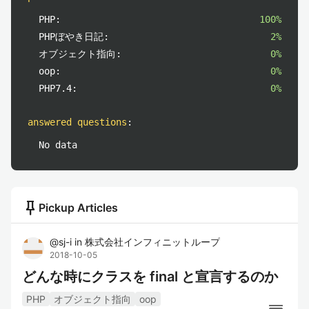
PHP:
100%
PHPぼやき日記:
2%
オブジェクト指向:
0%
oop:
0%
PHP7.4:
0%
answered questions
:
No data
push_pin
Pickup Articles
@
sj-i
in
株式会社インフィニットループ
2018-10-05
どんな時にクラスを final と宣言するのか
PHP
オブジェクト指向
oop