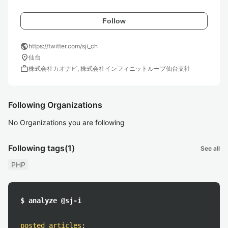
Follow
public
https://twitter.com/sji_ch
location_on
仙台
work
株式会社カオナビ, 株式会社インフィニットループ仙台支社
Following Organizations
No Organizations you are following
Following tags
(1)
See all
PHP
$ analyze @sj-i
posted articles
: