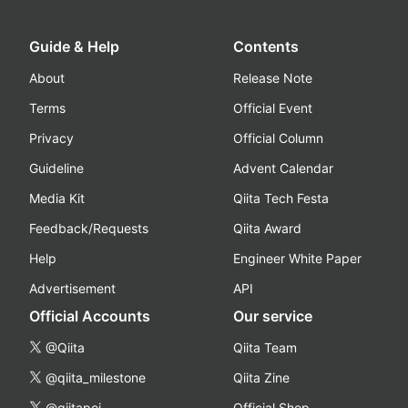
Guide & Help
Contents
About
Release Note
Terms
Official Event
Privacy
Official Column
Guideline
Advent Calendar
Media Kit
Qiita Tech Festa
Feedback/Requests
Qiita Award
Help
Engineer White Paper
Advertisement
API
Official Accounts
Our service
@Qiita
Qiita Team
@qiita_milestone
Qiita Zine
@qiitapoi
Official Shop