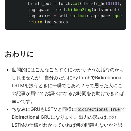
bilstm_out
=
torch
.
cat
([
bilstm_hc
[
0
][
0
],
bil
tag_space
=
self
.
hidden2tag
(
bilstm_out
)
tag_scores
=
self
.
softmax
(
tag_space
.
squeeze
(
return
tag_scores
おわりに
世間的にはこんなことすぐにわかりそうな話なのかも
しれませんが、自分みたいにPyTorchでBidirectional
LSTMを扱うときに一瞬でもあれ？って思った人にこ
の記事が届いてお調べになるお時間をお助けできれば
幸いです。
ちなみにGRUもLSTMと同様に
で
bidirectional=True
Bidirectional GRUになります。出力の形式は上の
LSTMの仕様がわかっていれば何の問題もないかと思