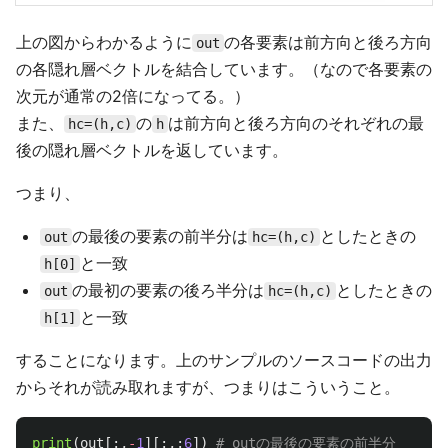
上の図からわかるように
の各要素は前方向と後ろ方向
out
の各隠れ層ベクトルを結合しています。（なので各要素の
次元が通常の2倍になってる。）
また、
の
は前方向と後ろ方向のそれぞれの最
hc=(h,c)
h
後の隠れ層ベクトルを返しています。
つまり、
の最後の要素の前半分は
としたときの
out
hc=(h,c)
と一致
h[0]
の最初の要素の後ろ半分は
としたときの
out
hc=(h,c)
と一致
h[1]
することになります。上のサンプルのソースコードの出力
からそれが読み取れますが、つまりはこういうこと。
print
(
out
[:,
-
1
][:,:
6
])