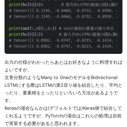
print
(
hc
[
0
][
0
])
# 前方向LSTMの最後の隠れ層の値

# tensor([[-0.1145, -0.0460, -0.0732,  0.0950, -0.17
print
(
out
[:,
0
][:,
6
:])
print
(
hc
[
0
][
1
])
# 後ろ方向LSTMの最後の隠れ層の値

# tensor([[ 0.0902, -0.0747, -0.0215, -0.1434, -0.23
出力の仕様がわかったらあとはお好きなように料理すれば
よいですが、
文章分類のようなMany to OneのモデルをBidirectional
LSTMにする際はLSTMの第2戻り値を結合したり、平均と
ったり、要素積をとったりといろいろ方法があるようで
す。
Kerasの場合なんかは(デフォルトでは)Keras側で結合して
くれるようですが、PyTorchの場合はこれらの処理は自前
で実装する必要があると思われます。