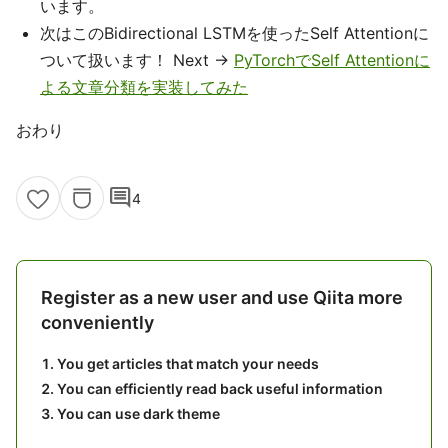
います。
次はこのBidirectional LSTMを使ったSelf Attentionに
ついて扱います！ Next →
PyTorchでSelf Attentionに
よる文章分類を実装してみた
おわり
comment
4
Register as a new user and use Qiita more
conveniently
You get articles that match your needs
You can efficiently read back useful information
You can use dark theme