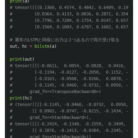
print
(
a
)
# tensor([[[0.1360, 0.4574, 0.4842, 0.6409, 0.1980],

#         [0.0364, 0.4133, 0.0836, 0.2871, 0.3542],

#         [0.7796, 0.7209, 0.1754, 0.0147, 0.6572],

out
,
hc
=
bilstm
(
a
)
print
(
out
)
# tensor([[[-0.0611,  0.0054, -0.0828,  0.0416, -0.0
#         [-0.1194, -0.0127, -0.2058,  0.1152, -0.16
#         [-0.0163, -0.0568, -0.0266,  0.0878, -0.14
#         [-0.1145, -0.0460, -0.0732,  0.0950, -0.17
print
(
hc
)
# (tensor([[[-0.1145, -0.0460, -0.0732,  0.0950, -0.
#        [[ 0.0902, -0.0747, -0.0215, -0.1434, -0.23
#       grad_fn=<StackBackward>), 

# tensor([[[-0.2424, -0.1340, -0.1559,  0.3499, -0.3
#        [[ 0.1876, -0.1413, -0.0384, -0.2345, -0.49