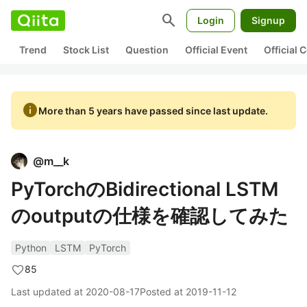
search
Login
Signup
Trend
Stock List
Question
Official Event
Official
info
More than 5 years have passed since last update.
@
m__k
PyTorchのBidirectional LSTM
のoutputの仕様を確認してみた
Python
LSTM
PyTorch
85
Last updated at
2020-08-17
Posted at
2019-11-12