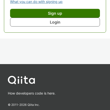
What you can do with signing up
Sign up
Login
How developers code is here.
© 2011-
2026
Qiita Inc.