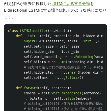
例えば私が過去に投稿した
LSTMによる文章分類
を
Bidirectional LSTMにする場合は以下のような感じになり
ます。
class
LSTMClassifier
(
nn
.
Module
):
def
__init__
(
self
,
embedding_dim
,
hidden_dim
,
vo
super
(
LSTMClassifier
,
self
).
__init__
()
self
.
batch_size
=
batch_size
self
.
hidden_dim
=
hidden_dim
self
.
word_embeddings
=
nn
.
Embedding
(
vocab_si
self
.
bilstm
=
nn
.
LSTM
(
embedding_dim
,
hidden_
self
.
hidden2tag
=
nn
.
Linear
(
hidden_dim
*
2
,
self
.
softmax
=
nn
.
LogSoftmax
()
def
forward
(
self
,
sentence
):
embeds
=
self
.
word_embeddings
(
sentence
)
_
,
bilstm_hc
=
self
.
bilstm
(
embeds
)