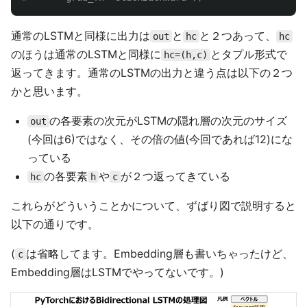
通常のLSTMと同様に出力は
と
と２つあって、
out
hc
hc
のほうは通常のLSTMと同様に
とタプル形式で
hc=(h,c)
返ってきます。通常のLSTMの出力と違う点は以下の２つ
かと思います。
の各要素の次元がLSTMの隠れ層の次元のサイズ
out
(今回は6)ではなく、その倍の値(今回であれば12)にな
っている
の各要素
や
が２つ返ってきている
hc
h
c
これらがどういうことかについて、ずばり図で説明すると
以下の通りです。
(
は省略してます。Embedding層も書いちゃったけど、
c
Embedding層はLSTMでやってないです。)