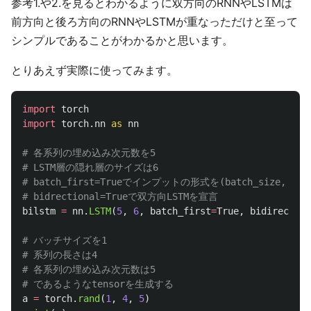
参考1.や2.を見るとわかるように双方向のRNNやLSTMは
前方向と後ろ方向のRNNやLSTMが重なっただけと至って
シンプルであることがわかるかと思います。
とりあえず実際に使ってみます。
import
torch
import
torch.nn
as
nn
# 各系列の埋め込み次元数を5

# LSTM層の隠れ層のサイズは6

# batch_first=Trueでインプットの形式を(batch_size, voca
bilstm
=
nn
.
LSTM
(
5
,
6
,
batch_first
=
True
,
bidirection
# バッチサイズを1

# 系列の長さは4

# 各系列の埋め込み次元数は5

a
=
torch
.
rand
(
1
,
4
,
5
)