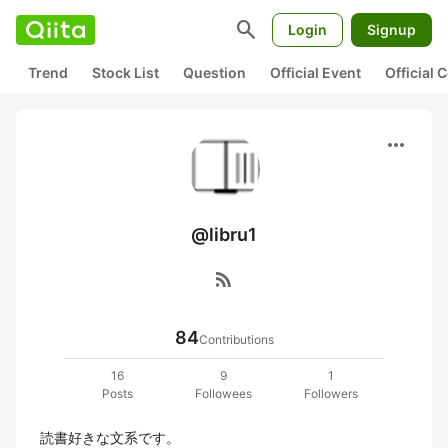
search
Login
Signup
Trend
Stock List
Question
Official Event
Official
more_horiz
@libru1
rss_feed
84
Contributions
16
9
1
Posts
Followees
Followers
読書好きな文系です。
