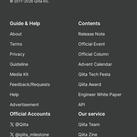
© 2011-
2026
Qiita Inc.
Guide & Help
Contents
About
Release Note
Terms
Official Event
Privacy
Official Column
Guideline
Advent Calendar
Media Kit
Qiita Tech Festa
Feedback/Requests
Qiita Award
Help
Engineer White Paper
Advertisement
API
Official Accounts
Our service
@Qiita
Qiita Team
@qiita_milestone
Qiita Zine