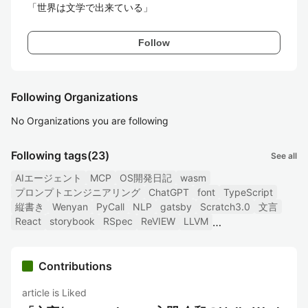
Follow
Following Organizations
No Organizations you are following
Following tags
(23)
See all
AIエージェント
MCP
OS開発日記
wasm
プロンプトエンジニアリング
ChatGPT
font
TypeScript
縦書き
Wenyan
PyCall
NLP
gatsby
Scratch3.0
文言
React
storybook
RSpec
ReVIEW
LLVM
Contributions
article is Liked