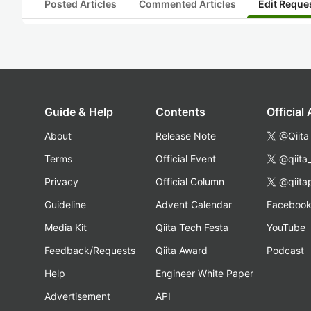
Posted Articles
Commented Articles
Edit Reque
Guide & Help
Contents
Official
About
Release Note
@Qiita
Terms
Official Event
@qiita
Privacy
Official Column
@qiita
Guideline
Advent Calendar
Faceboo
Media Kit
Qiita Tech Festa
YouTube
Feedback/Requests
Qiita Award
Podcast
Help
Engineer White Paper
Advertisement
API