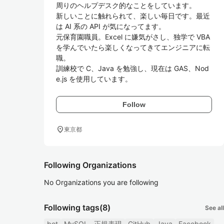
周りのヘルプデスク的なことをしています。

新しいことに触れられて、楽しい毎日です。最近
は AI 系の API が気になってます。

元保育園職員。Excel に嫌気がさし、独学で VBA 
を学んでいたら楽しくなってきてエンジニアに転
職。

訓練校で C、Java を勉強し、現在は GAS、Nod
e.js を使用しています。
Follow
location_on
東京都
Following Organizations
No Organizations you are following
Following tags
(8)
See all
bot
MySQL
正規表現
GitHub
Java
Facebook