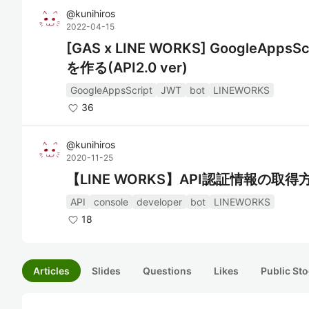
@
kunihiros
2022-04-15
[GAS x LINE WORKS] GoogleApp
を作る(API2.0 ver)
GoogleAppsScript
JWT
bot
LINEWORKS
36
@
kunihiros
2020-11-25
【LINE WORKS】API認証情報の取
API
console
developer
bot
LINEWORKS
18
Articles
Slides
Questions
Likes
Public Sto