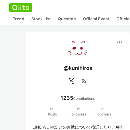
Trend
Stock List
Question
Official Event
Offici
more_horiz
@kunihiros
rss_feed
1235
Contributions
69
32
69
Posts
Followees
Followers
LINE WORKS との連携について検証したり、API 