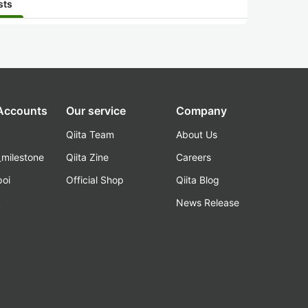
sts
 Accounts
Our service
Company
Qiita Team
About Us
_milestone
Qiita Zine
Careers
poi
Official Shop
Qiita Blog
k
News Release