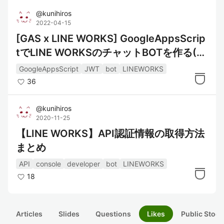
@
kunihiros
2022-04-15
[GAS x LINE WORKS] GoogleAppsScrip
tでLINE WORKSのチャットBOTを作る(A
PI2.0 ver)
GoogleAppsScript
JWT
bot
LINEWORKS
36
@
kunihiros
2020-11-25
【LINE WORKS】API認証情報の取得方法
まとめ
API
console
developer
bot
LINEWORKS
18
Articles
Slides
Questions
Likes
Public Stock