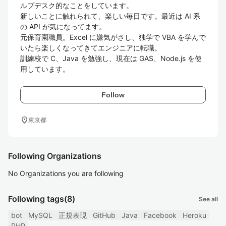
ルプデスク的なことをしています。

新しいことに触れられて、楽しい毎日です。最近は AI 系
の API が気になってます。

元保育園職員。Excel に嫌気がさし、独学で VBA を学んで
いたら楽しくなってきてエンジニアに転職。

訓練校で C、Java を勉強し、現在は GAS、Node.js を使
用しています。
Follow
location_on
東京都
Following Organizations
No Organizations you are following
Following tags
(8)
See all
bot
MySQL
正規表現
GitHub
Java
Facebook
Heroku
PHP