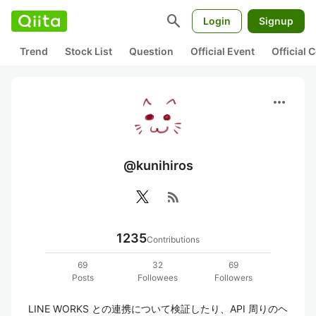
search
Login
Signup
Trend
Stock List
Question
Official Event
Official
more_horiz
@kunihiros
rss_feed
1235
Contributions
69
32
69
Posts
Followees
Followers
LINE WORKS との連携について検証したり、API 周りのヘ