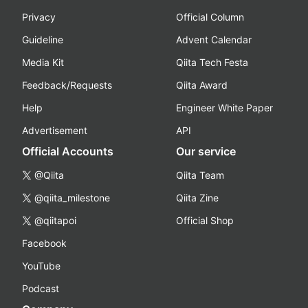
Privacy
Official Column
Guideline
Advent Calendar
Media Kit
Qiita Tech Festa
Feedback/Requests
Qiita Award
Help
Engineer White Paper
Advertisement
API
Official Accounts
Our service
@Qiita
Qiita Team
@qiita_milestone
Qiita Zine
@qiitapoi
Official Shop
Facebook
YouTube
Podcast