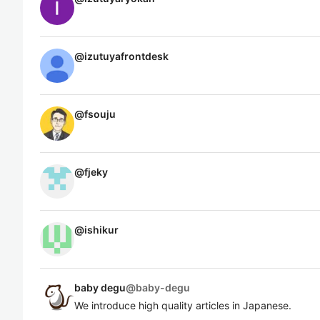
@
izutuyafrontdesk
@
fsouju
@
fjeky
@
ishikur
baby degu
@
baby-degu
We introduce high quality articles in Japanese.