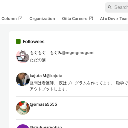
search
open_in_new
open_in_new
al Column
Organization
Qiita Careers
AI x Dev x Tea
Followees
もぐもぐ もぐみ
@
mgmgmogumi
ただの猫
kajuta M
@
kajuta
昼間は看護師。 夜はプログラムを作ってます。 独学
アウトプットします。
@
omasa5555
@
izutuyaryokan