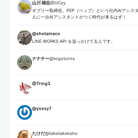
山川 雄志
@
UCyy
ギブリー取締役。PEP（ペップ）という社内AIアシスタ
人に一台AIアシスタントがつく時代が来るはず！
@
shotamaco
LINE WORKS API を追っかけてる人です。
ナナチー
@
togoturns
@
Tring3
@
yossy7
たけだ
@
taketakekaho