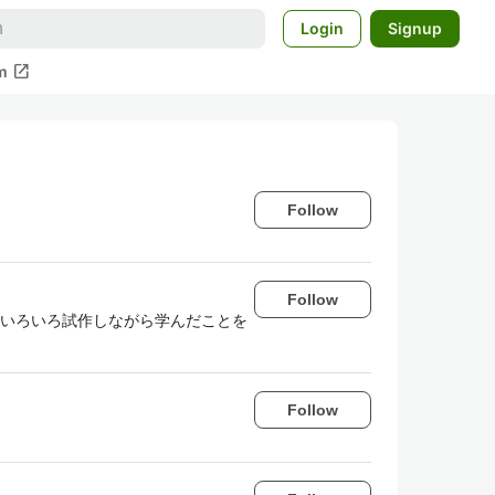
Login
Signup
open_in_new
m
Follow
Follow
でいろいろ試作しながら学んだことを
Follow