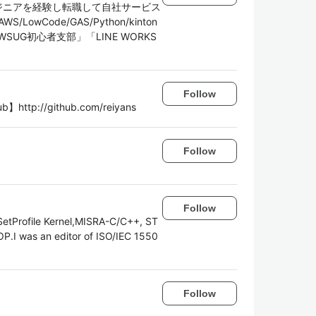
ンジニアを経験し転職して自社サービス
wCode/GAS/Python/kinton
UG初心者支部」「LINE WORKS
Follow
b】http://github.com/reiyans
Follow
Follow
SetProfile Kernel,MISRA-C/C++, ST
P.I was an editor of ISO/IEC 1550
Follow