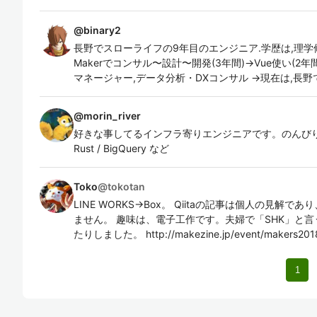
@
binary2
長野でスローライフの9年目のエンジニア.学歴は,理学修士(
Makerでコンサル〜設計〜開発(3年間)→Vue使い(2年
マネージャー,データ分析・DXコンサル →現在は,長野で
@
morin_river
好きな事してるインフラ寄りエンジニアです。のんびりと。 Pytho
Rust / BigQuery など
Toko
@
tokotan
LINE WORKS→Box。 Qiitaの記事は個人の見
ません。 趣味は、電子工作です。夫婦で「SHK」と言う名称
たりしました。 http://makezine.jp/event/makers201
1