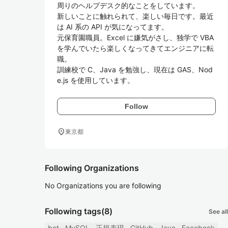
周りのヘルプデスク的なことをしています。

新しいことに触れられて、楽しい毎日です。最近
は AI 系の API が気になってます。

元保育園職員。Excel に嫌気がさし、独学で VBA 
を学んでいたら楽しくなってきてエンジニアに転
職。

訓練校で C、Java を勉強し、現在は GAS、Nod
e.js を使用しています。
Follow
location_on
東京都
Following Organizations
No Organizations you are following
Following tags
(8)
See all
bot
MySQL
正規表現
GitHub
Java
Facebook