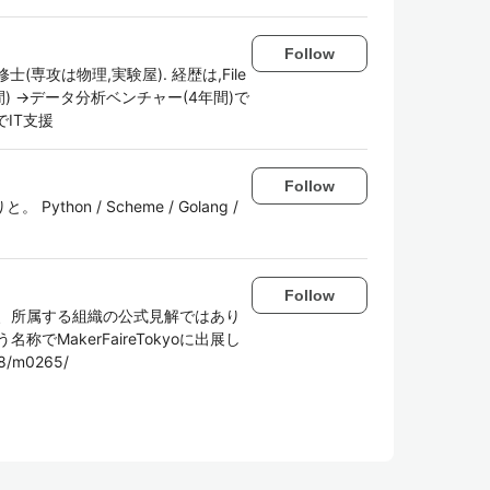
Follow
専攻は物理,実験屋). 経歴は,File
間) →データ分析ベンチャー(4年間)で
IT支援
Follow
n / Scheme / Golang /
Follow
解であり、所属する組織の公式見解ではあり
でMakerFaireTokyoに出展し
8/m0265/