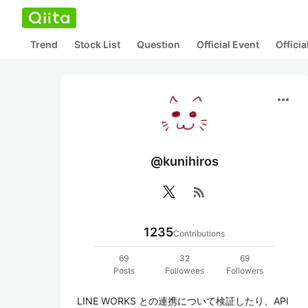
Trend
Stock List
Question
Official Event
Offici
more_horiz
@kunihiros
rss_feed
1235
Contributions
69
32
69
Posts
Followees
Followers
LINE WORKS との連携について検証したり、API 