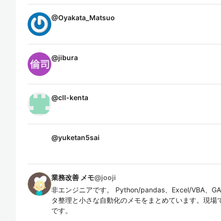
@
Oyakata_Matsuo
@
jibura
@
cll-kenta
@
yuketan5sai
業務改善 メモ
@
jooji
非エンジニアです。 Python/pandas、Excel/VBA、G
タ整理と小さな自動化のメモをまとめています。現場
です。