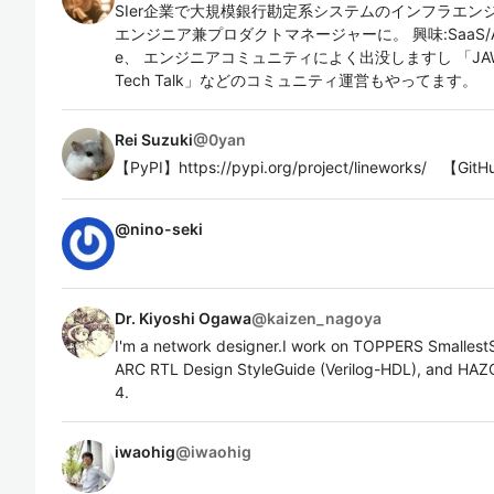
SIer企業で大規模銀行勘定系システムのインフラエ
エンジニア兼プロダクトマネージャーに。 興味:SaaS/AWS/Lo
e、 エンジニアコミュニティによく出没しますし 「JAWS
Tech Talk」などのコミュニティ運営もやってます。
Rei Suzuki
@
0yan
【PyPI】https://pypi.org/project/lineworks/ 【GitHu
@
nino-seki
Dr. Kiyoshi Ogawa
@
kaizen_nagoya
I'm a network designer.I work on TOPPERS Smallest
ARC RTL Design StyleGuide (Verilog-HDL), and HAZO
4.
iwaohig
@
iwaohig