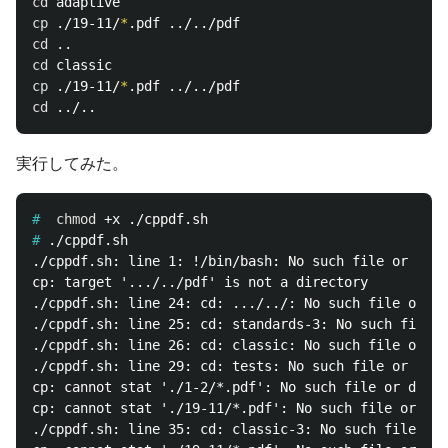
cd 
cp
 ./19-11/
*
cd
cd 
cp
 ./19-11/
*
cd
実行してみた。
#
chmod
#
./cppdf.sh: line 1: !/bin/bash: No such file or dire
cp: target '.../../pdf' is not a directory

./cppdf.sh: line 24: cd: .../../: No such file or di
./cppdf.sh: line 25: cd: standards-3: No such file o
./cppdf.sh: line 26: cd: classic: No such file or di
./cppdf.sh: line 29: cd: tests: No such file or dire
cp: cannot stat './1-2/*.pdf': No such file or direc
cp: cannot stat './19-11/*.pdf': No such file or dir
./cppdf.sh: line 35: cd: classic-3: No such file or 