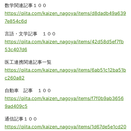
数学関連記事１００
https://qiita.com/kaizen_nagoya/items/d8dadb49a639
7e854c6d
言語・文学記事 １００
https://qiita.com/kaizen_nagoya/items/42d58d5ef7fb
53c407d6
医工連携関連記事一覧
https://qiita.com/kaizen_nagoya/items/6ab51c12ba51b
c260a82
自動車 記事 １００
https://qiita.com/kaizen_nagoya/items/f7f0b9ab3656
9ad409c5
通信記事１００
https://qiita.com/kaizen_nagoya/items/1d67de5e1cd20