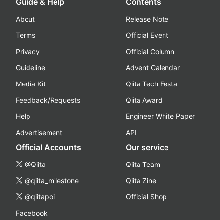
Guide & Help
Contents
About
Release Note
Terms
Official Event
Privacy
Official Column
Guideline
Advent Calendar
Media Kit
Qiita Tech Festa
Feedback/Requests
Qiita Award
Help
Engineer White Paper
Advertisement
API
Official Accounts
Our service
@Qiita
Qiita Team
@qiita_milestone
Qiita Zine
@qiitapoi
Official Shop
Facebook