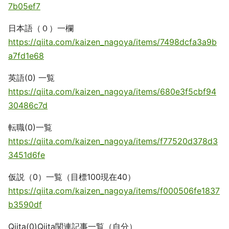
7b05ef7
日本語（０）一欄
https://qiita.com/kaizen_nagoya/items/7498dcfa3a9b
a7fd1e68
英語(0) 一覧
https://qiita.com/kaizen_nagoya/items/680e3f5cbf94
30486c7d
転職(0)一覧
https://qiita.com/kaizen_nagoya/items/f77520d378d3
3451d6fe
仮説（0）一覧（目標100現在40）
https://qiita.com/kaizen_nagoya/items/f000506fe1837
b3590df
Qiita(0)Qiita関連記事一覧（自分）