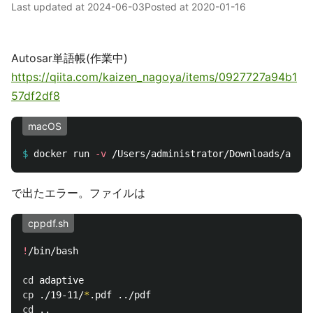
Last updated at
2024-06-03
Posted at
2020-01-16
Autosar単語帳(作業中)
https://qiita.com/kaizen_nagoya/items/0927727a94b1
57df2df8
macOS
$
docker run 
-v
 /Users/administrator/Downloads/autos
で出たエラー。ファイルは
cppdf.sh
!
/bin/bash

cd 
cp
 ./19-11/
*
cd