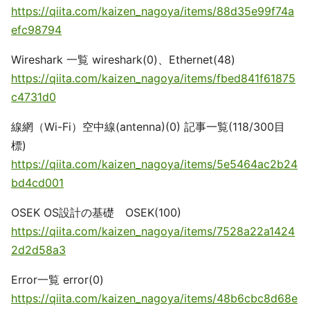
https://qiita.com/kaizen_nagoya/items/88d35e99f74a
efc98794
Wireshark 一覧 wireshark(0)、Ethernet(48)
https://qiita.com/kaizen_nagoya/items/fbed841f61875
c4731d0
線網（Wi-Fi）空中線(antenna)(0) 記事一覧(118/300目
標)
https://qiita.com/kaizen_nagoya/items/5e5464ac2b24
bd4cd001
OSEK OS設計の基礎 OSEK(100)
https://qiita.com/kaizen_nagoya/items/7528a22a1424
2d2d58a3
Error一覧 error(0)
https://qiita.com/kaizen_nagoya/items/48b6cbc8d68e