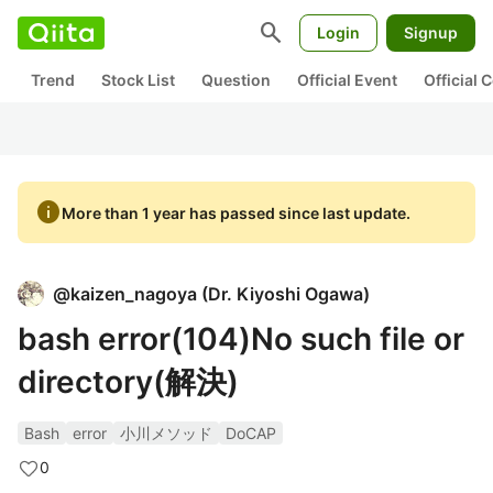
search
Login
Signup
Trend
Stock List
Question
Official Event
Official
info
More than 1 year has passed since last update.
@
kaizen_nagoya
(
Dr. Kiyoshi Ogawa
)
bash error(104)No such file or
directory(解決)
Bash
error
小川メソッド
DoCAP
0