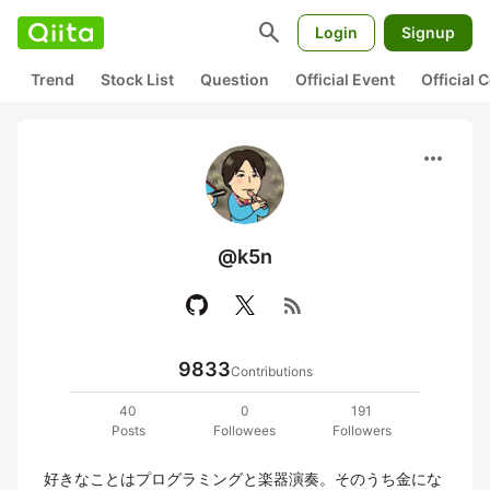
search
Login
Signup
Trend
Stock List
Question
Official Event
Official
more_horiz
@k5n
rss_feed
9833
Contributions
40
0
191
Posts
Followees
Followers
好きなことはプログラミングと楽器演奏。そのうち金にな