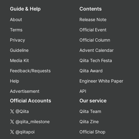
Guide & Help
Contents
About
Release Note
Terms
Official Event
Privacy
Official Column
Guideline
Advent Calendar
Media Kit
Qiita Tech Festa
Feedback/Requests
Qiita Award
Help
Engineer White Paper
Advertisement
API
Official Accounts
Our service
@Qiita
Qiita Team
@qiita_milestone
Qiita Zine
@qiitapoi
Official Shop