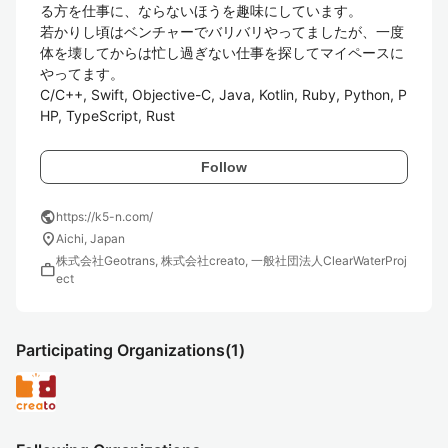
る方を仕事に、ならないほうを趣味にしています。

若かりし頃はベンチャーでバリバリやってましたが、一度
体を壊してからは忙し過ぎない仕事を探してマイペースに
やってます。

C/C++, Swift, Objective-C, Java, Kotlin, Ruby, Python, P
HP, TypeScript, Rust
Follow
public
https://k5-n.com/
location_on
Aichi, Japan
株式会社Geotrans, 株式会社creato, 一般社団法人ClearWaterProj
work
ect
Participating Organizations
(1)