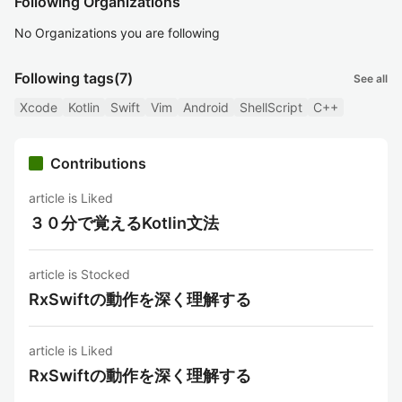
Following Organizations
No Organizations you are following
Following tags
(7)
See all
Xcode
Kotlin
Swift
Vim
Android
ShellScript
C++
Contributions
article is Liked
３０分で覚えるKotlin文法
article is Stocked
RxSwiftの動作を深く理解する
article is Liked
RxSwiftの動作を深く理解する