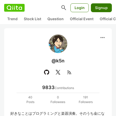
search
Login
Signup
Trend
Stock List
Question
Official Event
Official
more_horiz
@k5n
rss_feed
9833
Contributions
40
0
191
Posts
Followees
Followers
好きなことはプログラミングと楽器演奏。そのうち金にな