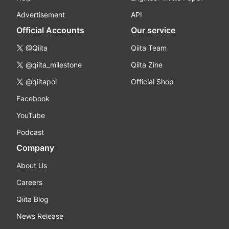
Advertisement
API
Official Accounts
Our service
@Qiita
Qiita Team
@qiita_milestone
Qiita Zine
@qiitapoi
Official Shop
Facebook
YouTube
Podcast
Company
About Us
Careers
Qiita Blog
News Release