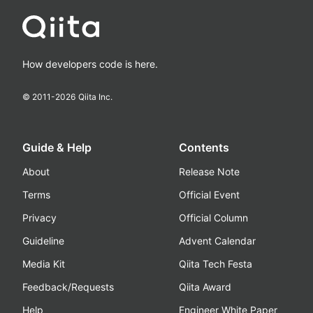
How developers code is here.
© 2011-
2026
Qiita Inc.
Guide & Help
Contents
About
Release Note
Terms
Official Event
Privacy
Official Column
Guideline
Advent Calendar
Media Kit
Qiita Tech Festa
Feedback/Requests
Qiita Award
Help
Engineer White Paper