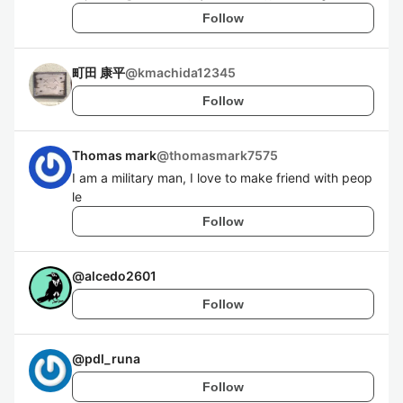
Follow
町田 康平
@
kmachida12345
Follow
Thomas mark
@
thomasmark7575
I am a military man, I love to make friend with peop
le
Follow
@
alcedo2601
Follow
@
pdl_runa
Follow