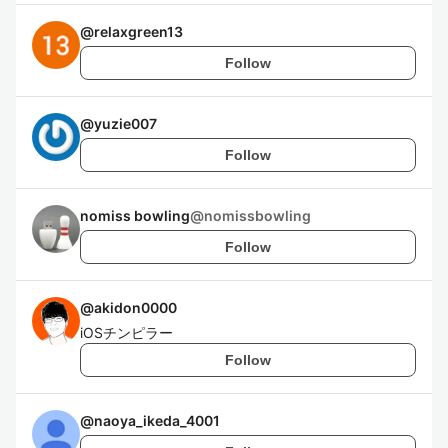
@
relaxgreen13
Follow
@
yuzie007
Follow
nomiss bowling
@
nomissbowling
Follow
@
akidon0000
iOSチンピラー
Follow
@
naoya_ikeda_4001