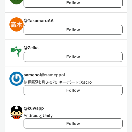
Follow
@
TakamaruAA
Follow
@
Zelka
Follow
samepoi
@
sameppoi
使用配列:月6-070 キーボード:Xacro
Follow
@
kuwapp
AndroidとUnity
Follow