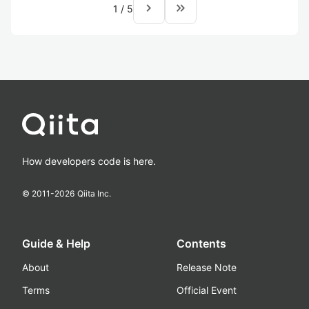
navigate_next
keyboard_double_arrow_right
1
/
5
How developers code is here.
© 2011-
2026
Qiita Inc.
Guide & Help
Contents
About
Release Note
Terms
Official Event