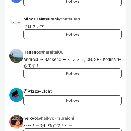
Follow
Minoru Natsutani
@
natsutan
プログラマ
Follow
Hanano
@
haraitai00
Android → Backend → インフラ, DB, SRE Kotlinが好
きです！
Follow
@
P1zza-L1cht
Follow
heikyo
@
heikyo-muraichi
ハッカーを目指すワナビー