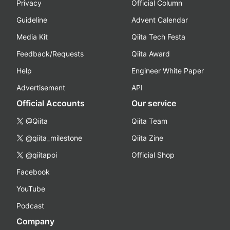
Privacy
Official Column
Guideline
Advent Calendar
Media Kit
Qiita Tech Festa
Feedback/Requests
Qiita Award
Help
Engineer White Paper
Advertisement
API
Official Accounts
Our service
@Qiita
Qiita Team
@qiita_milestone
Qiita Zine
@qiitapoi
Official Shop
Facebook
YouTube
Podcast
Company