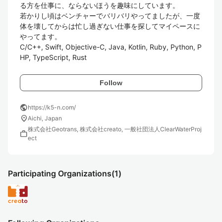
る方を仕事に、ならないほうを趣味にしています。

若かりし頃はベンチャーでバリバリやってましたが、一度
体を壊してからは忙し過ぎない仕事を探してマイペースに
やってます。

C/C++, Swift, Objective-C, Java, Kotlin, Ruby, Python, P
HP, TypeScript, Rust
Follow
public
https://k5-n.com/
location_on
Aichi, Japan
株式会社Geotrans, 株式会社creato, 一般社団法人ClearWaterProj
work
ect
Participating Organizations
(1)