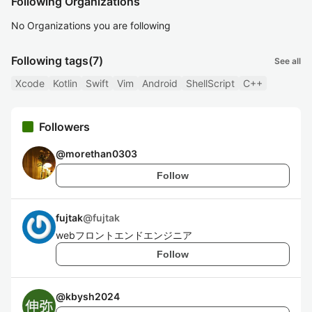
Following Organizations
No Organizations you are following
Following tags
(7)
See all
Xcode
Kotlin
Swift
Vim
Android
ShellScript
C++
Followers
@
morethan0303
Follow
fujtak
@
fujtak
webフロントエンドエンジニア
Follow
@
kbysh2024