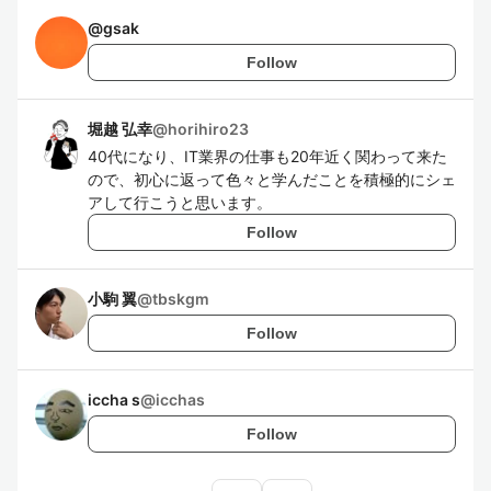
@
gsak
Follow
堀越 弘幸
@
horihiro23
40代になり、IT業界の仕事も20年近く関わって来た
ので、初心に返って色々と学んだことを積極的にシェ
アして行こうと思います。
Follow
小駒 翼
@
tbskgm
Follow
iccha s
@
icchas
Follow