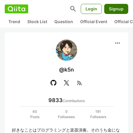
search
Login
Signup
Trend
Stock List
Question
Official Event
Official
more_horiz
@k5n
rss_feed
9833
Contributions
40
0
191
Posts
Followees
Followers
好きなことはプログラミングと楽器演奏。そのうち金にな