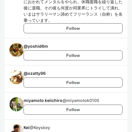
におかれてメンタルをやられ、休職復職を繰り返した
後に退職。その後も何度か同業界にトライして潰れ、
いまはサラリーマン諦めてフリーランス（自称）を名
乗っています。
Follow
@
yoshid6m
Follow
@
ozatty96
Follow
miyamoto keiichiro
@
miyamotok0105
Follow
Kei
@
Keyskey