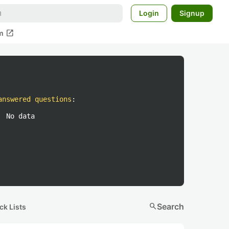
Login
Signup
open_in_new
m
answered questions
:
No data
search
Search
ck Lists