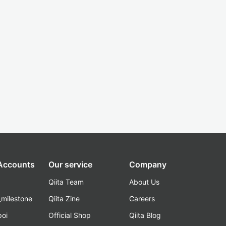
 Accounts
Our service
Company
Qiita Team
About Us
_milestone
Qiita Zine
Careers
poi
Official Shop
Qiita Blog