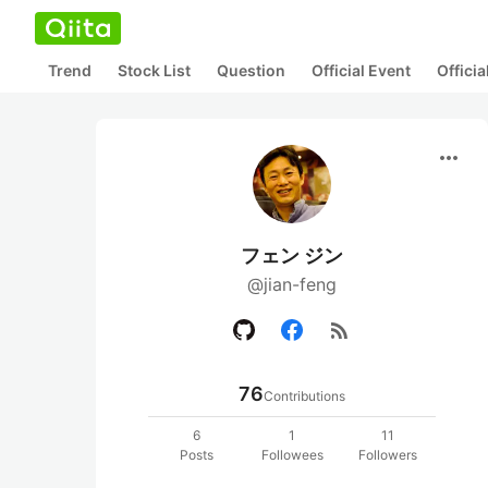
Trend
Stock List
Question
Official Event
Offici
more_horiz
フェン ジン
@jian-feng
rss_feed
76
Contributions
6
1
11
Posts
Followees
Followers