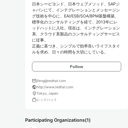
日本シービヨンド、日本ウェブメソッド、SAPジ
ャパンにて、インテグレーションとメッセージン
グ技術を中心に、EAI/ESB/SOA/BPM基盤構築、
標準化のコンサルティングを経て、2013年にレ
ッドハットに入社。現在は、インテグレーション
系、クラウド系製品のコンサルティングサービス
に従事。

正義に基づき、シンプルで効率良いライフスタイ
ルを求め、日々の時間を大切にしている。
Follow
mail
jfeng@redhat.com
public
http://www.redhat.com
location_on
Tokyo, Japan
work
レッドハット
Participating Organizations
(1)