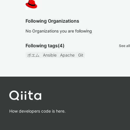
Following Organizations
No Organizations you are following
Following tags
(4)
See all
ポエム
Ansible
Apache
Git
How developers code is here.