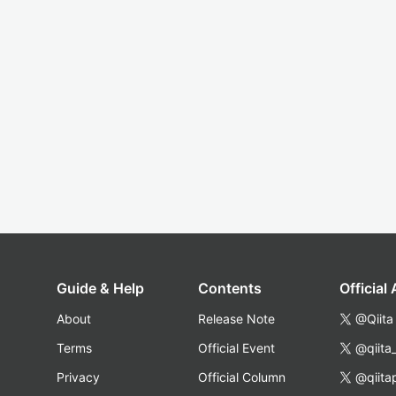
Guide & Help
Contents
Official
About
Release Note
@Qiita
Terms
Official Event
@qiita
Privacy
Official Column
@qiita