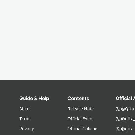
Guide & Help
Contents
Official
About
Release Note
@Qiita
Terms
Official Event
@qiita
Privacy
Official Column
@qiita