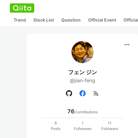
Trend
Stock List
Question
Official Event
Offici
more_horiz
フェン ジン
@jian-feng
rss_feed
76
Contributions
6
1
11
Posts
Followees
Followers