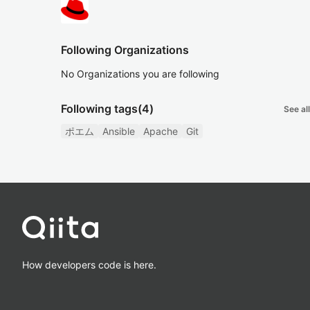
Following Organizations
No Organizations you are following
Following tags
(4)
See all
ポエム
Ansible
Apache
Git
How developers code is here.