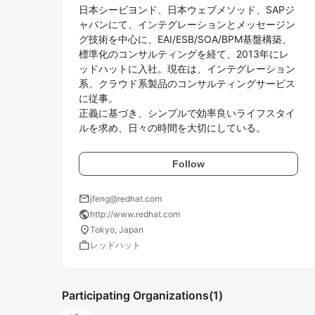
日本シービヨンド、日本ウェブメソッド、SAPジ
ャパンにて、インテグレーションとメッセージン
グ技術を中心に、EAI/ESB/SOA/BPM基盤構築、
標準化のコンサルティングを経て、2013年にレ
ッドハットに入社。現在は、インテグレーション
系、クラウド系製品のコンサルティングサービス
に従事。

正義に基づき、シンプルで効率良いライフスタイ
ルを求め、日々の時間を大切にしている。
Follow
mail
jfeng@redhat.com
public
http://www.redhat.com
location_on
Tokyo, Japan
work
レッドハット
Participating Organizations
(1)