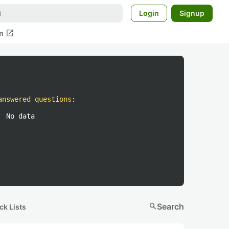
Login
Signup
open_in_new
m
answered questions
:
No data
search
Search
ck Lists