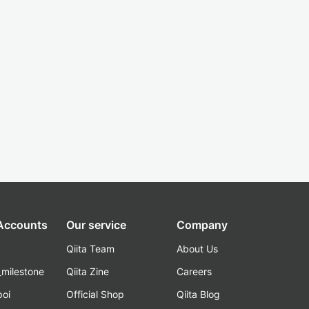
 Accounts
Our service
Company
Qiita Team
About Us
_milestone
Qiita Zine
Careers
poi
Official Shop
Qiita Blog